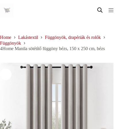
Skip
to
content
Home
Lakástextil
Függönyök, drapériák és rolók
Függönyök
4Home Manila sötétítő függöny bézs, 150 x 250 cm, bézs