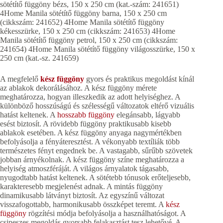
sötétítő függöny bézs, 150 x 250 cm (kat.-szám: 241651)
4Home Manila sötétítő függöny barna, 150 x 250 cm
(cikkszám: 241652) 4Home Manila sötétítő függöny
kékesszürke, 150 x 250 cm (cikkszám: 241653) 4Home
Manila sötétítő függöny petrol, 150 x 250 cm (cikkszám:
241654) 4Home Manila sötétítő függöny világosszürke, 150 x
250 cm (kat.-sz. 241659)
A megfelelő
kész függöny
gyors és praktikus megoldást kínál
az ablakok dekorálásához. A kész függöny mérete
meghatározza, hogyan illeszkedik az adott helyiséghez. A
különböző hosszúságú és szélességű változatok eltérő vizuális
hatást keltenek. A
hosszabb függöny
elegánsabb, lágyabb
esést biztosít. A rövidebb függöny praktikusabb kisebb
ablakok esetében. A kész függöny anyaga nagymértékben
befolyásolja a fényáteresztést. A vékonyabb textíliák több
természetes fényt engednek be. A vastagabb, sűrűbb szövetek
jobban árnyékolnak. A kész függöny színe meghatározza a
helyiség atmoszféráját. A világos árnyalatok tágasabb,
nyugodtabb hatást keltenek. A sötétebb tónusok erőteljesebb,
karakteresebb megjelenést adnak. A mintás függöny
dinamikusabb látványt biztosít. Az egyszínű változat
visszafogottabb, harmonikusabb összképet teremt. A
kész
függöny
rögzítési módja befolyásolja a használhatóságot. A
csipeszes megoldás gyorsabb felakasztást tesz lehetővé. A