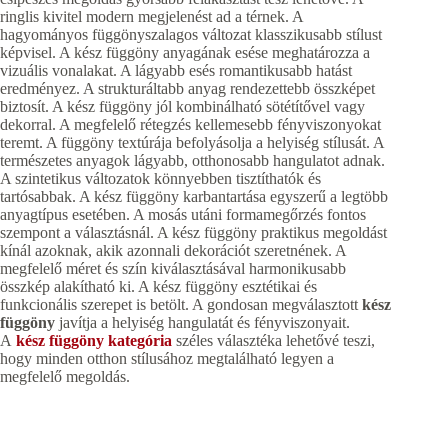
ringlis kivitel modern megjelenést ad a térnek. A
hagyományos függönyszalagos változat klasszikusabb stílust
képvisel. A kész függöny anyagának esése meghatározza a
vizuális vonalakat. A lágyabb esés romantikusabb hatást
eredményez. A strukturáltabb anyag rendezettebb összképet
biztosít. A kész függöny jól kombinálható sötétítővel vagy
dekorral. A megfelelő rétegzés kellemesebb fényviszonyokat
teremt. A függöny textúrája befolyásolja a helyiség stílusát. A
természetes anyagok lágyabb, otthonosabb hangulatot adnak.
A szintetikus változatok könnyebben tisztíthatók és
tartósabbak. A kész függöny karbantartása egyszerű a legtöbb
anyagtípus esetében. A mosás utáni formamegőrzés fontos
szempont a választásnál. A kész függöny praktikus megoldást
kínál azoknak, akik azonnali dekorációt szeretnének. A
megfelelő méret és szín kiválasztásával harmonikusabb
összkép alakítható ki. A kész függöny esztétikai és
funkcionális szerepet is betölt. A gondosan megválasztott
kész
függöny
javítja a helyiség hangulatát és fényviszonyait.
A
kész függöny kategória
széles választéka lehetővé teszi,
hogy minden otthon stílusához megtalálható legyen a
megfelelő megoldás.