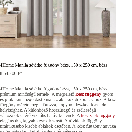
4Home Manila sötétítő függöny bézs, 150 x 250 cm, bézs
8 545,00
Ft
4Home Manila sötétítő függöny bézs, 150 x 250 cm, bézs
prémium minőségű termék. A megfelelő
kész függöny
gyors
és praktikus megoldást kínál az ablakok dekorálásához. A kész
függöny mérete meghatározza, hogyan illeszkedik az adott
helyiséghez. A különböző hosszúságú és szélességű
változatok eltérő vizuális hatást keltenek. A
hosszabb függöny
elegánsabb, lágyabb esést biztosít. A rövidebb függöny
praktikusabb kisebb ablakok esetében. A kész függöny anyaga
nagymértékben befolyásolja a fényáteresztést.