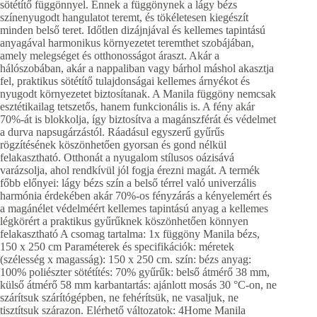
sötétítő függönnyel. Ennek a függönynek a lágy bézs
színenyugodt hangulatot teremt, és tökéletesen kiegészít
minden belső teret. Időtlen dizájnjával és kellemes tapintású
anyagával harmonikus környezetet teremthet szobájában,
amely melegséget és otthonosságot áraszt. Akár a
hálószobában, akár a nappaliban vagy bárhol máshol akasztja
fel, praktikus sötétítő tulajdonságai kellemes árnyékot és
nyugodt környezetet biztosítanak. A Manila függöny nemcsak
esztétikailag tetszetős, hanem funkcionális is. A fény akár
70%-át is blokkolja, így biztosítva a magánszférát és védelmet
a durva napsugárzástól. Ráadásul egyszerű gyűrűs
rögzítésének köszönhetően gyorsan és gond nélkül
felakasztható. Otthonát a nyugalom stílusos oázisává
varázsolja, ahol rendkívül jól fogja érezni magát. A termék
főbb előnyei: lágy bézs szín a belső térrel való univerzális
harmónia érdekében akár 70%-os fényzárás a kényelemért és
a magánélet védelméért kellemes tapintású anyag a kellemes
légkörért a praktikus gyűrűknek köszönhetően könnyen
felakasztható A csomag tartalma: 1x függöny Manila bézs,
150 x 250 cm Paraméterek és specifikációk: méretek
(szélesség x magasság): 150 x 250 cm. szín: bézs anyag:
100% poliészter sötétítés: 70% gyűrűk: belső átmérő 38 mm,
külső átmérő 58 mm karbantartás: ajánlott mosás 30 °C-on, ne
szárítsuk szárítógépben, ne fehérítsük, ne vasaljuk, ne
tisztítsuk szárazon. Elérhető változatok: 4Home Manila