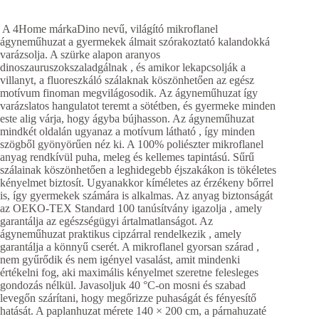
A 4Home márkaDino nevű, világító mikroflanel
ágyneműhuzat a gyermekek álmait szórakoztató kalandokká
varázsolja. A szürke alapon aranyos
dinoszauruszokszaladgálnak , és amikor lekapcsolják a
villanyt, a fluoreszkáló szálaknak köszönhetően az egész
motívum finoman megvilágosodik. Az ágyneműhuzat így
varázslatos hangulatot teremt a sötétben, és gyermeke minden
este alig várja, hogy ágyba bújhasson. Az ágyneműhuzat
mindkét oldalán ugyanaz a motívum látható , így minden
szögből gyönyörűen néz ki. A 100% poliészter mikroflanel
anyag rendkívül puha, meleg és kellemes tapintású. Sűrű
szálainak köszönhetően a leghidegebb éjszakákon is tökéletes
kényelmet biztosít. Ugyanakkor kíméletes az érzékeny bőrrel
is, így gyermekek számára is alkalmas. Az anyag biztonságát
az OEKO-TEX Standard 100 tanúsítvány igazolja , amely
garantálja az egészségügyi ártalmatlanságot. Az
ágyneműhuzat praktikus cipzárral rendelkezik , amely
garantálja a könnyű cserét. A mikroflanel gyorsan szárad ,
nem gyűrődik és nem igényel vasalást, amit mindenki
értékelni fog, aki maximális kényelmet szeretne felesleges
gondozás nélkül. Javasoljuk 40 °C-on mosni és szabad
levegőn szárítani, hogy megőrizze puhaságát és fényesítő
hatását. A paplanhuzat mérete 140 × 200 cm, a párnahuzaté