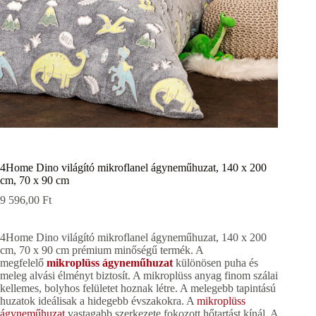
4Home Dino világító mikroflanel ágyneműhuzat, 140 x 200
cm, 70 x 90 cm
9 596,00
Ft
4Home Dino világító mikroflanel ágyneműhuzat, 140 x 200
cm, 70 x 90 cm prémium minőségű termék. A
megfelelő
mikroplüss ágyneműhuzat
különösen puha és
meleg alvási élményt biztosít. A mikroplüss anyag finom szálai
kellemes, bolyhos felületet hoznak létre. A melegebb tapintású
huzatok ideálisak a hidegebb évszakokra. A
mikroplüss
ágyneműhuzat
vastagabb szerkezete fokozott hőtartást kínál. A