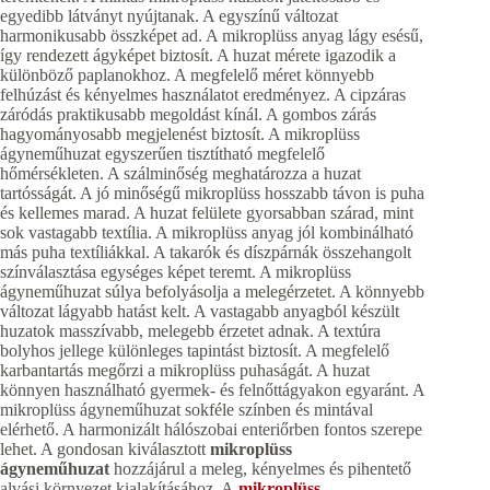
egyedibb látványt nyújtanak. A egyszínű változat
harmonikusabb összképet ad. A mikroplüss anyag lágy esésű,
így rendezett ágyképet biztosít. A huzat mérete igazodik a
különböző paplanokhoz. A megfelelő méret könnyebb
felhúzást és kényelmes használatot eredményez. A cipzáras
záródás praktikusabb megoldást kínál. A gombos zárás
hagyományosabb megjelenést biztosít. A mikroplüss
ágyneműhuzat egyszerűen tisztítható megfelelő
hőmérsékleten. A szálminőség meghatározza a huzat
tartósságát. A jó minőségű mikroplüss hosszabb távon is puha
és kellemes marad. A huzat felülete gyorsabban szárad, mint
sok vastagabb textília. A mikroplüss anyag jól kombinálható
más puha textíliákkal. A takarók és díszpárnák összehangolt
színválasztása egységes képet teremt. A mikroplüss
ágyneműhuzat súlya befolyásolja a melegérzetet. A könnyebb
változat lágyabb hatást kelt. A vastagabb anyagból készült
huzatok masszívabb, melegebb érzetet adnak. A textúra
bolyhos jellege különleges tapintást biztosít. A megfelelő
karbantartás megőrzi a mikroplüss puhaságát. A huzat
könnyen használható gyermek- és felnőttágyakon egyaránt. A
mikroplüss ágyneműhuzat sokféle színben és mintával
elérhető. A harmonizált hálószobai enteriőrben fontos szerepe
lehet. A gondosan kiválasztott
mikroplüss
ágyneműhuzat
hozzájárul a meleg, kényelmes és pihentető
alvási környezet kialakításához. A
mikroplüss