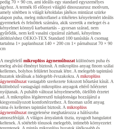
pedig 70 × 90 cm, ami ideális egy standard egyszemélyes
ágyhoz. A termék fő előnyei világító dinoszaurusz motívum,
amely sötétben is világít kétoldalas játékos mintázat szürke
alapon puha, meleg mikroflanel a tökéletes kényelemért ideális
gyermekek és felnőttek számára, akik szeretik a meleget és a
kényelmet könnyű karbantartás – gyorsan szárad, nem
gyűrődik, nem kell vasalni cipzárral zárható, kényelmes
átöltözéshez OEKO-TEX Standard 100 tanúsítás A csomag
tartalma 1× paplanhuzat 140 × 200 cm 1× párnahuzat 70 × 90
cm
A megfelelő
mikroplüss ágyneműhuzat
különösen puha és
meleg alvási élményt biztosít. A mikroplüss anyag finom szálai
kellemes, bolyhos felületet hoznak létre. A melegebb tapintású
huzatok ideálisak a hidegebb évszakokra. A
mikroplüss
ágyneműhuzat
vastagabb szerkezete fokozott hőtartást kínál. A
különböző vastagságú mikroplüss anyagok eltérő hőérzetet
nyújtanak. A puhább változat kényelmesebb, ölelőbb érzetet
ad. A mikroplüss légáteresztő tulajdonsága hozzájárul a
kiegyensúlyozott komfortérzethez. A finoman szőtt anyag
sima és kellemes tapintást biztosít. A
mikroplüss
ágyneműhuzat
megjelenése meghatározza a hálószoba
atmoszféráját. A világos árnyalatok tiszta, nyugodt hangulatot
keltenek. A sötétebb tónusok melegebb, intimebb környezetet
teremtenek. A mintás mikroplüss huzatok játékosabb és