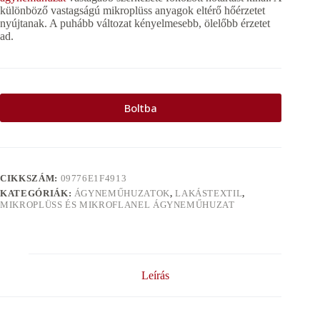
különböző vastagságú mikroplüss anyagok eltérő hőérzetet
nyújtanak. A puhább változat kényelmesebb, ölelőbb érzetet
ad.
Boltba
CIKKSZÁM:
09776E1F4913
KATEGÓRIÁK:
ÁGYNEMŰHUZATOK
,
LAKÁSTEXTIL
,
MIKROPLÜSS ÉS MIKROFLANEL ÁGYNEMŰHUZAT
Leírás