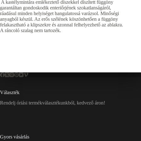
A kastélymintára emlékeztető díszekkel díszített függöny
garantáltan gondoskodik enteriőrjének szokatlanságáról,
ráadásul minden helyiséget hangulatossá varázsol. Minőségi
anyagból készül. Az erős szélének köszönhetően a függöny
felakasztható a klipszekre és azonnal felhelyezhető az ablakra.
A ráncoló szalag nem tartozék.
Választék
Rendelj óriási termékválasztékunkból, kedvező áron!
Gyors vásárlás