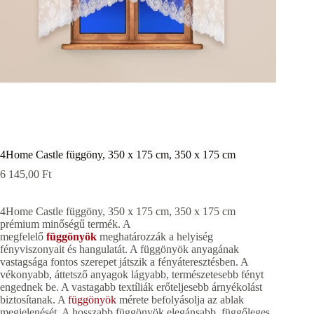
4Home Castle függöny, 350 x 175 cm, 350 x 175 cm
6 145,00
Ft
4Home Castle függöny, 350 x 175 cm, 350 x 175 cm
prémium minőségű termék. A
megfelelő
függönyök
meghatározzák a helyiség
fényviszonyait és hangulatát. A függönyök anyagának
vastagsága fontos szerepet játszik a fényáteresztésben. A
vékonyabb, áttetsző anyagok lágyabb, természetesebb fényt
engednek be. A vastagabb textíliák erőteljesebb árnyékolást
biztosítanak. A
függönyök
mérete befolyásolja az ablak
megjelenését. A hosszabb függönyök elegánsabb, függőleges