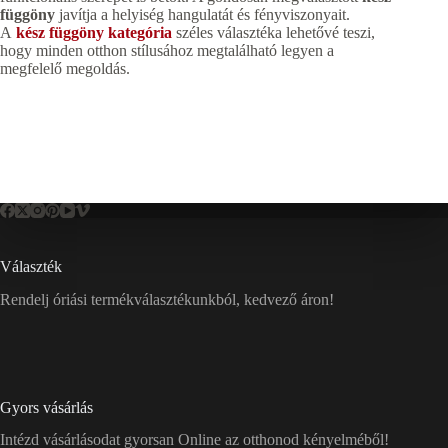
függöny
javítja a helyiség hangulatát és fényviszonyait.
A
kész függöny kategória
széles választéka lehetővé teszi,
hogy minden otthon stílusához megtalálható legyen a
megfelelő megoldás.
Választék
Rendelj óriási termékválasztékunkból, kedvező áron!
Gyors vásárlás
Intézd vásárlásodat gyorsan Online az otthonod kényelméből!