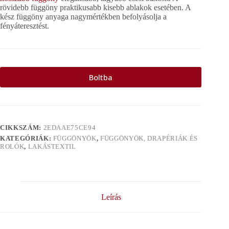
rövidebb függöny praktikusabb kisebb ablakok esetében. A
kész függöny anyaga nagymértékben befolyásolja a
fényáteresztést.
Boltba
CIKKSZÁM:
2EDAAE75CE94
KATEGÓRIÁK:
FÜGGÖNYÖK
,
FÜGGÖNYÖK, DRAPÉRIÁK ÉS
ROLÓK
,
LAKÁSTEXTIL
Leírás