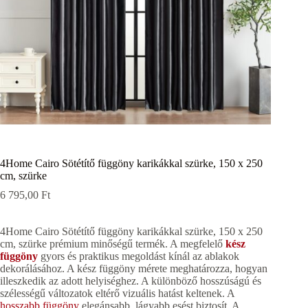
4Home Cairo Sötétítő függöny karikákkal szürke, 150 x 250
cm, szürke
6 795,00
Ft
4Home Cairo Sötétítő függöny karikákkal szürke, 150 x 250
cm, szürke prémium minőségű termék. A megfelelő
kész
függöny
gyors és praktikus megoldást kínál az ablakok
dekorálásához. A kész függöny mérete meghatározza, hogyan
illeszkedik az adott helyiséghez. A különböző hosszúságú és
szélességű változatok eltérő vizuális hatást keltenek. A
hosszabb függöny
elegánsabb, lágyabb esést biztosít. A