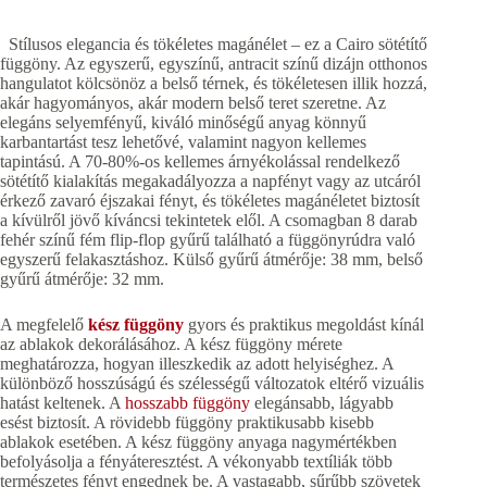
Stílusos elegancia és tökéletes magánélet – ez a Cairo sötétítő
függöny. Az egyszerű, egyszínű, antracit színű dizájn otthonos
hangulatot kölcsönöz a belső térnek, és tökéletesen illik hozzá,
akár hagyományos, akár modern belső teret szeretne. Az
elegáns selyemfényű, kiváló minőségű anyag könnyű
karbantartást tesz lehetővé, valamint nagyon kellemes
tapintású. A 70-80%-os kellemes árnyékolással rendelkező
sötétítő kialakítás megakadályozza a napfényt vagy az utcáról
érkező zavaró éjszakai fényt, és tökéletes magánéletet biztosít
a kívülről jövő kíváncsi tekintetek elől. A csomagban 8 darab
fehér színű fém flip-flop gyűrű található a függönyrúdra való
egyszerű felakasztáshoz. Külső gyűrű átmérője: 38 mm, belső
gyűrű átmérője: 32 mm.
A megfelelő
kész függöny
gyors és praktikus megoldást kínál
az ablakok dekorálásához. A kész függöny mérete
meghatározza, hogyan illeszkedik az adott helyiséghez. A
különböző hosszúságú és szélességű változatok eltérő vizuális
hatást keltenek. A
hosszabb függöny
elegánsabb, lágyabb
esést biztosít. A rövidebb függöny praktikusabb kisebb
ablakok esetében. A kész függöny anyaga nagymértékben
befolyásolja a fényáteresztést. A vékonyabb textíliák több
természetes fényt engednek be. A vastagabb, sűrűbb szövetek