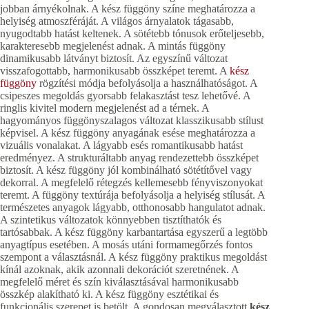
jobban árnyékolnak. A kész függöny színe meghatározza a
helyiség atmoszféráját. A világos árnyalatok tágasabb,
nyugodtabb hatást keltenek. A sötétebb tónusok erőteljesebb,
karakteresebb megjelenést adnak. A mintás függöny
dinamikusabb látványt biztosít. Az egyszínű változat
visszafogottabb, harmonikusabb összképet teremt. A
kész
függöny
rögzítési módja befolyásolja a használhatóságot. A
csipeszes megoldás gyorsabb felakasztást tesz lehetővé. A
ringlis kivitel modern megjelenést ad a térnek. A
hagyományos függönyszalagos változat klasszikusabb stílust
képvisel. A kész függöny anyagának esése meghatározza a
vizuális vonalakat. A lágyabb esés romantikusabb hatást
eredményez. A strukturáltabb anyag rendezettebb összképet
biztosít. A kész függöny jól kombinálható sötétítővel vagy
dekorral. A megfelelő rétegzés kellemesebb fényviszonyokat
teremt. A függöny textúrája befolyásolja a helyiség stílusát. A
természetes anyagok lágyabb, otthonosabb hangulatot adnak.
A szintetikus változatok könnyebben tisztíthatók és
tartósabbak. A kész függöny karbantartása egyszerű a legtöbb
anyagtípus esetében. A mosás utáni formamegőrzés fontos
szempont a választásnál. A kész függöny praktikus megoldást
kínál azoknak, akik azonnali dekorációt szeretnének. A
megfelelő méret és szín kiválasztásával harmonikusabb
összkép alakítható ki. A kész függöny esztétikai és
funkcionális szerepet is betölt. A gondosan megválasztott
kész