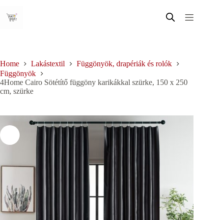
Skip
to
content
Home
Lakástextil
Függönyök, drapériák és rolók
Függönyök
4Home Cairo Sötétítő függöny karikákkal szürke, 150 x 250
cm, szürke