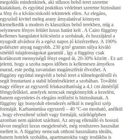
megoldás mindenkinek, aki stílusos belső teret szeretne
kialakítani, és egyúttal praktikus védelmet szeretne biztosítani
a fény és a kíváncsiskodó tekintetek ellen. Az elegáns,
egyszínű kivitel meleg arany árnyalatával könnyen
kiemelkedik a modern és klasszikus belső terekben, míg a
selymesen fényes felület luxus hatást kelt . A Cairo függöny
kellemes hangulatot kölcsönöz a szobának, és hozzájárul a
nyugodt alváshoz és a egész napos jó közérzethez. A 100%
poliészter anyag nagyobb, 230 g/m² gramm súlya kiváló
sötétítő tulajdonságokat garantál , így a függöny csak
korlátozott mennyiségű fényt enged át, 20-30% között . Ez azt
jelenti, hogy a szoba napos időben is kellemesen árnyékos
marad, este pedig zavartalan magánszférát élvezhet. A
függöny egyúttal megvédi a belső teret a túlmelegedéstől és
segít fenntartani a stabil hőmérsékletet a szobában. További
nagy előnye az egyszerű felakaszthatóság a 4,1 cm átmérőjű
fémgyűrűkkel, amelyek nemcsak megkönnyítik a kezelést,
hanem egyenletes és elegáns redőzést is biztosítanak. A
függöny így bonyolult elrendezés nélkül is megőrzi szép
formáját. Karbantartása egyszerű – 40 °C-on mosható, anélkül
, hogy elveszítené színét vagy formáját, szárítógépben
azonban nem ajánlott szárítani. Az anyag ellenálló és hosszú
távon megőrzi luxus megjelenését, még rendszeres használat
mellett is. A függöny nemcsak otthoni használatra ideális,
hanem hotelek szobáiba, apartmanokba vagy irodákba is