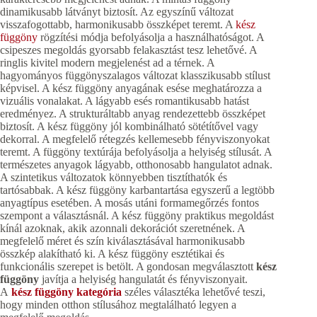
dinamikusabb látványt biztosít. Az egyszínű változat
visszafogottabb, harmonikusabb összképet teremt. A
kész
függöny
rögzítési módja befolyásolja a használhatóságot. A
csipeszes megoldás gyorsabb felakasztást tesz lehetővé. A
ringlis kivitel modern megjelenést ad a térnek. A
hagyományos függönyszalagos változat klasszikusabb stílust
képvisel. A kész függöny anyagának esése meghatározza a
vizuális vonalakat. A lágyabb esés romantikusabb hatást
eredményez. A strukturáltabb anyag rendezettebb összképet
biztosít. A kész függöny jól kombinálható sötétítővel vagy
dekorral. A megfelelő rétegzés kellemesebb fényviszonyokat
teremt. A függöny textúrája befolyásolja a helyiség stílusát. A
természetes anyagok lágyabb, otthonosabb hangulatot adnak.
A szintetikus változatok könnyebben tisztíthatók és
tartósabbak. A kész függöny karbantartása egyszerű a legtöbb
anyagtípus esetében. A mosás utáni formamegőrzés fontos
szempont a választásnál. A kész függöny praktikus megoldást
kínál azoknak, akik azonnali dekorációt szeretnének. A
megfelelő méret és szín kiválasztásával harmonikusabb
összkép alakítható ki. A kész függöny esztétikai és
funkcionális szerepet is betölt. A gondosan megválasztott
kész
függöny
javítja a helyiség hangulatát és fényviszonyait.
A
kész függöny kategória
széles választéka lehetővé teszi,
hogy minden otthon stílusához megtalálható legyen a