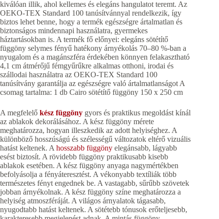
kiválóan illik, ahol kellemes és elegáns hangulatot teremt. Az
OEKO-TEX Standard 100 tanúsítvánnyal rendelkezik, így
biztos lehet benne, hogy a termék egészségre ártalmatlan és
biztonságos mindennapi használatra, gyermekes
háztartásokban is. A termék fő előnyei: elegáns sötétítő
függöny selymes fényű hatékony árnyékolás 70–80 %-ban a
nyugalom és a magánszféra érdekében könnyen felakasztható
4,1 cm átmérőjű fémgyűrűkre alkalmas otthoni, irodai és
szállodai használatra az OEKO-TEX Standard 100
tanúsítvány garantálja az egészségre való ártalmatlanságot A
csomag tartalma: 1 db Cairo sötétítő függöny 150 x 250 cm
A megfelelő
kész függöny
gyors és praktikus megoldást kínál
az ablakok dekorálásához. A kész függöny mérete
meghatározza, hogyan illeszkedik az adott helyiséghez. A
különböző hosszúságú és szélességű változatok eltérő vizuális
hatást keltenek. A
hosszabb függöny
elegánsabb, lágyabb
esést biztosít. A rövidebb függöny praktikusabb kisebb
ablakok esetében. A kész függöny anyaga nagymértékben
befolyásolja a fényáteresztést. A vékonyabb textíliák több
természetes fényt engednek be. A vastagabb, sűrűbb szövetek
jobban árnyékolnak. A kész függöny színe meghatározza a
helyiség atmoszféráját. A világos árnyalatok tágasabb,
nyugodtabb hatást keltenek. A sötétebb tónusok erőteljesebb,
karakteresebb megjelenést adnak. A mintás függöny