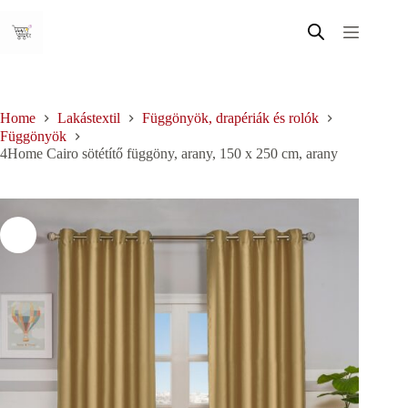
Skip
to
content
Home
Lakástextil
Függönyök, drapériák és rolók
Függönyök
4Home Cairo sötétítő függöny, arany, 150 x 250 cm, arany