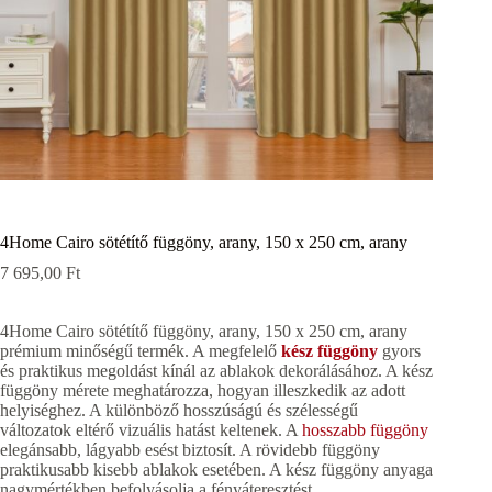
4Home Cairo sötétítő függöny, arany, 150 x 250 cm, arany
7 695,00
Ft
4Home Cairo sötétítő függöny, arany, 150 x 250 cm, arany
prémium minőségű termék. A megfelelő
kész függöny
gyors
és praktikus megoldást kínál az ablakok dekorálásához. A kész
függöny mérete meghatározza, hogyan illeszkedik az adott
helyiséghez. A különböző hosszúságú és szélességű
változatok eltérő vizuális hatást keltenek. A
hosszabb függöny
elegánsabb, lágyabb esést biztosít. A rövidebb függöny
praktikusabb kisebb ablakok esetében. A kész függöny anyaga
nagymértékben befolyásolja a fényáteresztést.