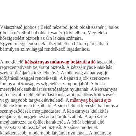
Választható jobbos ( Belső nézetből jobb oldalt zsanér ), balos
( belső nézetből bal oldalt zsanér ) kivitelben. Megfelelő
hőszigetelést biztosít az Ön lakása számára.
Egyedi megjelenésének köszönhetően bátran párosítható
bármilyen színvilággal rendelkező ingatlanhoz.
A megfelelő
kétszárnyas műanyag bejárati ajtó
tágasabb,
reprezentatívabb bejáratot biztosít. A kétszárnyas kialakítás
szélesebb átjárást tesz lehetővé. A műanyag alapanyag jó
időjárásállósággal rendelkezik. A bejárati ajtók szerkezete
fontos a biztonság és szigetelés szempontjából. A belső
merevítések stabilitást és tartósságot nyújtanak. A kétszárnyas
ajtó nagyobb felületű nyílást kínál, ami praktikus költözésnél
vagy nagyobb tárgyak átvitelénél. A
műanyag bejárati ajtó
felülete könnyen tisztítható. A sima felület kevésbé hajlamos a
szennyeződések megtapadására. A kétszárnyas kialakítás
elegánsabb megjelenést ad a homlokzatnak. A ajtó színe
meghatározza az épület karakterét. A fehér bejárati ajtó
klasszikusabb összképet biztosít. A színes modellek
karakteresebb, modernabb látványt nyújtanak. A műanyag