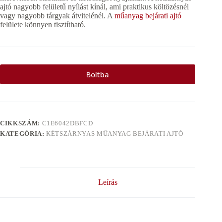
ajtó nagyobb felületű nyílást kínál, ami praktikus költözésnél
vagy nagyobb tárgyak átvitelénél. A
műanyag bejárati ajtó
felülete könnyen tisztítható.
Boltba
CIKKSZÁM:
C1E6042DBFCD
KATEGÓRIA:
KÉTSZÁRNYAS MŰANYAG BEJÁRATI AJTÓ
Leírás