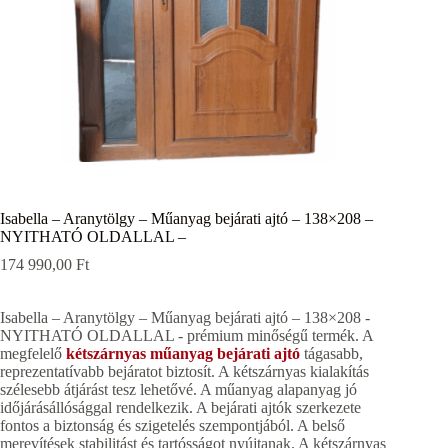
Isabella – Aranytölgy – Műanyag bejárati ajtó – 138×208 –
NYITHATÓ OLDALLAL –
174 990,00
Ft
Isabella – Aranytölgy – Műanyag bejárati ajtó – 138×208 -
NYITHATÓ OLDALLAL - prémium minőségű termék. A
megfelelő
kétszárnyas műanyag bejárati ajtó
tágasabb,
reprezentatívabb bejáratot biztosít. A kétszárnyas kialakítás
szélesebb átjárást tesz lehetővé. A műanyag alapanyag jó
időjárásállósággal rendelkezik. A bejárati ajtók szerkezete
fontos a biztonság és szigetelés szempontjából. A belső
merevítések stabilitást és tartósságot nyújtanak. A kétszárnyas