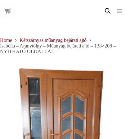
Skip
to
content
Home
Kétszárnyas műanyag bejárati ajtó
Isabella – Aranytölgy – Műanyag bejárati ajtó – 138×208 –
NYITHATÓ OLDALLAL –