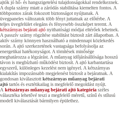
ajtók jó hő- és hangszigetelési tulajdonságokkal rendelkeznek.
A dupla szárny miatt a záródás stabilitása kiemelten fontos. A
többpontos zárak fokozott biztonságot nyújtanak. A
üvegpaneles változatok több fényt juttatnak az előtérbe. A
teljes üvegfelület elegáns és fényesebb összképet teremt. A
kétszárnyas bejárati ajtó
nyithatósági módjai eltérőek lehetnek.
A passzív szárny rögzítése stabilitást biztosít zárt állapotban. A
aktív szárny könnyen használható a mindennapi közlekedés
során. A ajtó szerkezetének vastagsága befolyásolja az
energetikai hatékonyságot. A tömítések minősége
meghatározza a légzárást. A műanyag időjárásállósága hosszú
távon is megbízható működést biztosít. A ajtó karbantartása
egyszerű, különleges kezelést nem igényel. A kétszárnyas
kialakítás impozánsabb megjelenést biztosít a bejáratnak. A
gondosan kiválasztott
kétszárnyas műanyag bejárati
ajtó
tartós és esztétikailag is megfelelő megoldást nyújt.
A
kétszárnyas műanyag bejárati ajtó kategória
széles
választéka lehetővé teszi a megfelelő méretű, színű és stílusú
modell kiválasztását bármilyen épülethez.