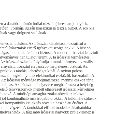
en a darabban tömör indiai rózsafa (sheesham) megőrizte
tően. Formája igazán klasszikussá teszi a bútort. A sok kis
odának vagy dolgozó szobának.
n és tanulásban. Az íróasztal kialakítása hozzájárul a
etű íróasztalok eltérő igényeket szolgálnak ki. A kisebb
tágasabb munkafelületet biztosít. A modern íróasztal letisztult
agyományos hangulatot teremt. A fa íróasztal természetes,
l. Az íróasztal színe befolyásolja a munkakörnyezet vizuális
 árnyalatú íróasztal elegánsabb megjelenést biztosít. Az
praktikus tárolási lehetőséget kínál. A nyitott polcos
íróasztal megkönnyíti az elektronikai eszközök használatát. A
. Az íróasztal mélysége meghatározza, mennyi eszköz fér el
alkalmas. Az íróasztal elhelyezése meghatározza a helyiség
elelő fényviszonyok mellett elhelyezett íróasztal kényelmes
ehetővé. A minőségi anyaghasználat növeli az íróasztal
tal jól kombinálható más irodabútorokkal. A különféle stílusok
el kompatibilis kialakítás növeli a használati értéket. A
 munkavégzést. A tárolókkal ellátott modellek átláthatóbbá
lhelyezhetők. A tágasabb íróasztal nagyobb projektekhez is