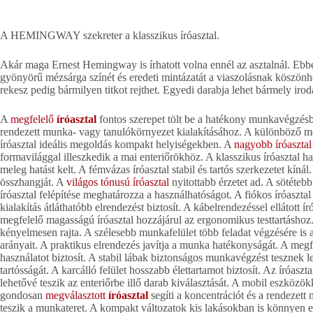
A HEMINGWAY szekreter a klasszikus íróasztal.
Akár maga Ernest Hemingway is írhatott volna ennél az asztalnál. Ebb
gyönyörű mézsárga színét és eredeti mintázatát a viaszolásnak köszönhe
rekesz pedig bármilyen titkot rejthet. Egyedi darabja lehet bármely ir
A
megfelelő
íróasztal
fontos szerepet tölt be a hatékony munkavégzésbe
rendezett munka- vagy tanulókörnyezet kialakításához. A különböző mér
íróasztal ideális megoldás kompakt helyiségekben. A
nagyobb íróasztal
formavilággal illeszkedik a mai enteriőrökhöz. A klasszikus íróasztal h
meleg hatást kelt. A fémvázas íróasztal stabil és tartós szerkezetet kíná
összhangját. A
világos tónusú íróasztal
nyitottabb érzetet ad. A sötétebb
íróasztal felépítése meghatározza a használhatóságot. A fiókos íróasztal 
kialakítás átláthatóbb elrendezést biztosít. A kábelrendezéssel ellátott 
megfelelő magasságú íróasztal hozzájárul az ergonomikus testtartáshoz
kényelmesen rajta. A szélesebb munkafelület több feladat végzésére is 
arányait. A praktikus elrendezés javítja a munka hatékonyságát. A megf
használatot biztosít. A stabil lábak biztonságos munkavégzést tesznek l
tartósságát. A karcálló felület hosszabb élettartamot biztosít. Az íróasz
lehetővé teszik az enteriőrbe illő darab kiválasztását. A mobil eszközökk
gondosan
megválasztott
íróasztal
segíti a koncentrációt és a rendezett
teszik a munkateret. A kompakt változatok kis lakásokban is könnyen e