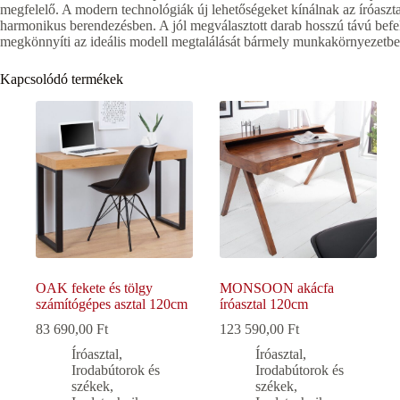
megfelelő. A modern technológiák új lehetőségeket kínálnak az íróasztal
harmonikus berendezésben. A jól megválasztott darab hosszú távú befek
megkönnyíti az ideális modell megtalálását bármely munkakörnyezetbe
Kapcsolódó termékek
OAK fekete és tölgy
MONSOON akácfa
számítógépes asztal 120cm
íróasztal 120cm
83 690,00
Ft
123 590,00
Ft
Íróasztal
,
Íróasztal
,
Irodabútorok és
Irodabútorok és
székek
,
székek
,