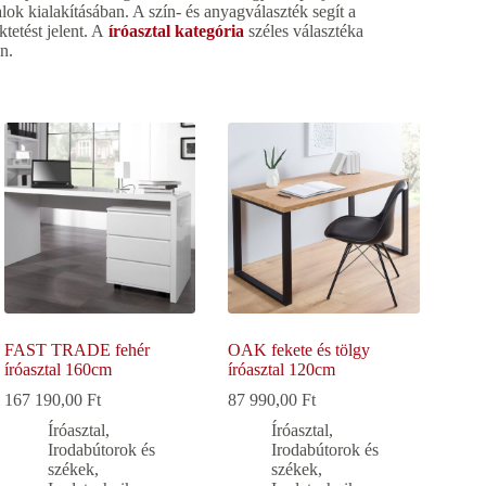
ok kialakításában. A szín- és anyagválaszték segít a
tetést jelent. A
íróasztal kategória
széles választéka
n.
FAST TRADE fehér
OAK fekete és tölgy
íróasztal 160cm
íróasztal 120cm
167 190,00
Ft
87 990,00
Ft
Íróasztal
,
Íróasztal
,
Irodabútorok és
Irodabútorok és
székek
,
székek
,