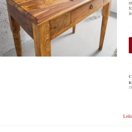
m
f
í
C
K
I
Leír