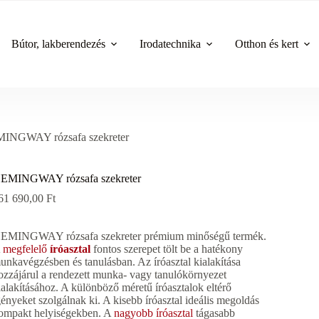
Bútor, lakberendezés
Irodatechnika
Otthon és kert
INGWAY rózsafa szekreter
EMINGWAY rózsafa szekreter
61 690,00
Ft
EMINGWAY rózsafa szekreter prémium minőségű termék.
A
megfelelő
íróasztal
fontos szerepet tölt be a hatékony
unkavégzésben és tanulásban. Az íróasztal kialakítása
ozzájárul a rendezett munka- vagy tanulókörnyezet
ialakításához. A különböző méretű íróasztalok eltérő
gényeket szolgálnak ki. A kisebb íróasztal ideális megoldás
ompakt helyiségekben. A
nagyobb íróasztal
tágasabb