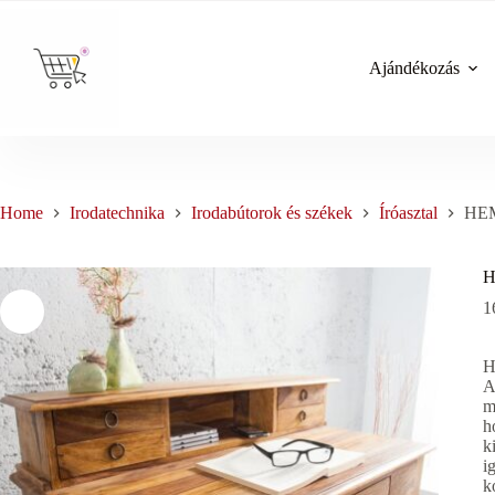
Skip
to
content
Ajándékozás
Home
Irodatechnika
Irodabútorok és székek
Íróasztal
HEM
H
1
H
m
h
k
i
k