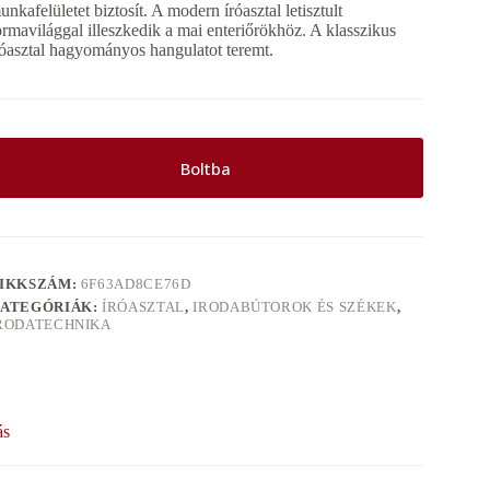
unkafelületet biztosít. A modern íróasztal letisztult
ormavilággal illeszkedik a mai enteriőrökhöz. A klasszikus
róasztal hagyományos hangulatot teremt.
Boltba
IKKSZÁM:
6F63AD8CE76D
ATEGÓRIÁK:
ÍRÓASZTAL
,
IRODABÚTOROK ÉS SZÉKEK
,
RODATECHNIKA
ás