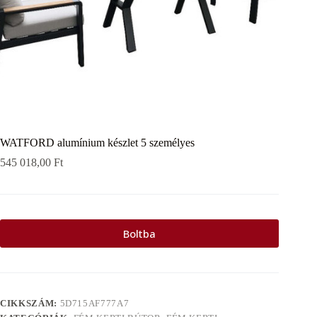
WATFORD alumínium készlet 5 személyes
545 018,00
Ft
Boltba
CIKKSZÁM:
5D715AF777A7