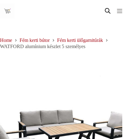
Skip
to
content
Home
Fém kerti bútor
Fém kerti ülőgarnitúrák
WATFORD alumínium készlet 5 személyes