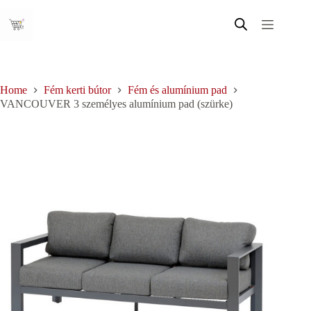
Skip
to
content
Home
Fém kerti bútor
Fém és alumínium pad
VANCOUVER 3 személyes alumínium pad (szürke)