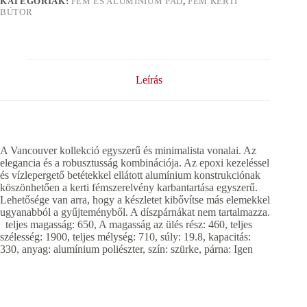
KATEGÓRIÁK:
FÉM ÉS ALUMÍNIUM PAD
,
FÉM KERTI
BÚTOR
Leírás
A Vancouver kollekció egyszerű és minimalista vonalai. Az
elegancia és a robusztusság kombinációja. Az epoxi kezeléssel
és vízlepergető betétekkel ellátott alumínium konstrukciónak
köszönhetően a kerti fémszerelvény karbantartása egyszerű.
Lehetősége van arra, hogy a készletet kibővítse más elemekkel
ugyanabból a gyűjteményből. A díszpárnákat nem tartalmazza.
teljes magasság: 650, A magasság az ülés rész: 460, teljes
szélesség: 1900, teljes mélység: 710, súly: 19.8, kapacitás:
330, anyag: alumínium poliészter, szín: szürke, párna: Igen