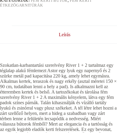
KATEGÓRIÁK:
FÉM KERTI BÚTOR
,
FÉM KERTI
ÉTKEZŐGARNITÚRÁK
Leírás
Szokatlan-karbantartási szerelvény River 1 + 2 tartalmaz egy
téglalap alakú fémlemezt Astor egy lyuk egy napernyő és 2
szürke metál pad kapacitása 220 kg, amely lehet egymásra.
Alkalmas kertek, teraszok és nagy erkély (asztal méretei 150 ×
90 cm, tudatában lenni a hely a pad). Is alkalmazni kell az
étteremben kertek és belső. A tartozékokat és tárolása fém
szerelvény River 1 + 2 A maximális kényelem, látva egy fém
padok színes párnák. Talán kihasználják és vízálló tartály
lyukú és zsinórral vagy plusz székeket. A tél létre lehet hozni a
zárt szellőző helyen, mert a hideg a szabadban vagy zárt
térben lenne a felületén lecsapódik a nedvesség. Miért
válassza bútorok fémből? Mert az elegancia és a tartósság és
az egyik legjobb eladók kerti felszerelések. Ez egy bevonat,