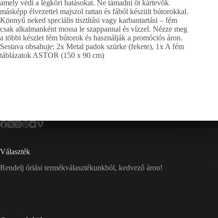
amely védi a légköri hatásokat. Ne támadni őt kártevők
másképp élvezettel majszol rattan és fából készült bútorokkal.
Könnyű neked speciális tisztítási vagy karbantartási – fém
csak alkalmanként mossa le szappannal és vízzel. Nézze meg
a többi készlet fém bútorok és használják a promóciós áron.
Sestava obsahuje: 2x Metal padok szürke (fekete), 1x A fém
táblázatok ASTOR (150 x 90 cm)
Választék
Rendelj óriási termékválasztékunkból, kedvező áron!