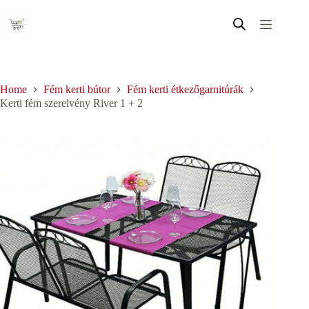
Skip
to
content
Home
Fém kerti bútor
Fém kerti étkezőgarnitúrák
Kerti fém szerelvény River 1 + 2