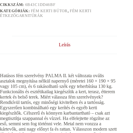
CIKKSZÁM:
6B43C1DD46BF
KATEGÓRIÁK:
FÉM KERTI BÚTOR
,
FÉM KERTI
ÉTKEZŐGARNITÚRÁK
Leírás
Hatásos fém szerelvény PALMA II. két változata ovális
asztalok megnyitása nélkül napernyő (méretei 160 × 190 × 95
vagy 105 cm), és 6 rakásolható szék egy teherbírása 130 kg.
Funkcionális és esztétikailag kiegészítik a kert, terasz, étterem
kertek és belső terek. Miért válassza fém szerelvények?
Rendkívül tartós, egy minőségi kivitelben és a tartósság.
Egyszerűen kombinálható egy kerítés és egyéb kerti
kiegészítők. Célszerű és könnyen karbantartható – csak azt
megtisztítja szappannal és vízzel. Ha elfelejtette rögzítse az
eső, semmi sem fog történni vele. Metal nem vonzza a
kártevők, ami nagy előnyt fa és rattan. Válasszon modern szett