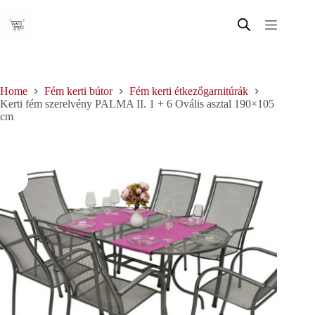
Skip
to
content
Home
Fém kerti bútor
Fém kerti étkezőgarnitúrák
Kerti fém szerelvény PALMA II. 1 + 6 Ovális asztal 190×105
cm