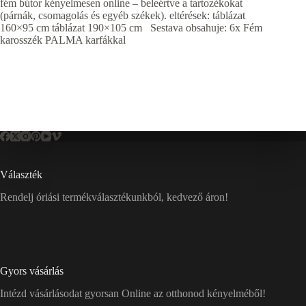
fém bútor kényelmesen online – beleértve a tartozékokat
(párnák, csomagolás és egyéb székek). eltérések: táblázat
160×95 cm táblázat 190×105 cm Sestava obsahuje: 6x Fém
karosszék PALMA karfákkal
Választék
Rendelj óriási termékválasztékunkból, kedvező áron!
Gyors vásárlás
Intézd vásárlásodat gyorsan Online az otthonod kényelméből!