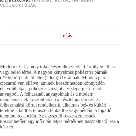
KATEGÓRIÁK:
FÉM KERTI BÚTOR
,
FÉM KERTI
ÜLŐGARNITÚRÁK
Leírás
Modern szett, amely tökéletesen illeszkedik bármilyen külső
vagy belső térbe. A nagyon kényelmes poliészter párnák
(250g/m2) hab töltettel (20cm) UV-állóak. Minden párna
cipzárral van ellátva, aminek köszönhetően könnyedén
eltávolíthatja a poliészter huzatot a vízlepergető fonott
anyagból. A felhasznált anyagoknak és a modern
megjelenésnek köszönhetően a készlet igazán széles
felhasználási körrel rendelkezik, alkalmas bel- és kültéri
terekbe – kertbe, teraszra, télikertbe vagy például a fogadó
terembe, recepción. Az egyszerű összeszerelésnek
köszönhetően egy idő után teljes mértékben használható lesz a
készlet.