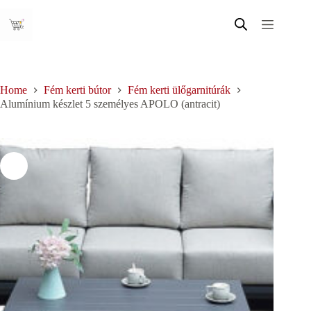
Skip
to
content
Home
Fém kerti bútor
Fém kerti ülőgarnitúrák
Alumínium készlet 5 személyes APOLO (antracit)