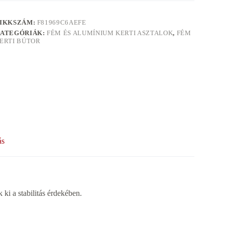
IKKSZÁM:
F81969C6AEFE
ATEGÓRIÁK:
FÉM ÉS ALUMÍNIUM KERTI ASZTALOK
,
FÉM
ERTI BÚTOR
ás
 tűnik ki a stabilitás érdekében.