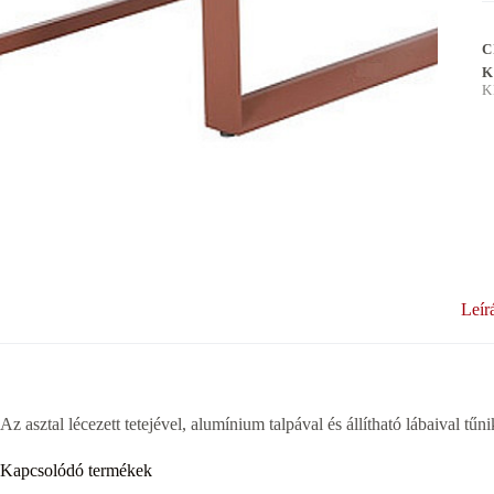
C
K
K
Leír
Az asztal lécezett tetejével, alumínium talpával és állítható lábaival
Kapcsolódó termékek