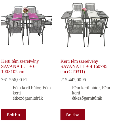
Kerti fém szerelvény
Kerti fém szerelvény
SAVANA II. 1 + 6
SAVANA I 1 + 4 160×95
190×105 cm
cm (CT0311)
361 556,00
Ft
215 442,00
Ft
Fém kerti bútor
,
Fém
Fém kerti bútor
,
Fém
kerti
kerti
étkezőgarnitúrák
étkezőgarnitúrák
Boltba
Boltba