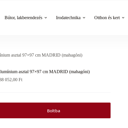
Bútor, lakberendezés
Irodatechnika
Otthon és kert
ínium asztal 97×97 cm MADRID (mahagóni)
lumínium asztal 97×97 cm MADRID (mahagóni)
88 052,00
Ft
Boltba