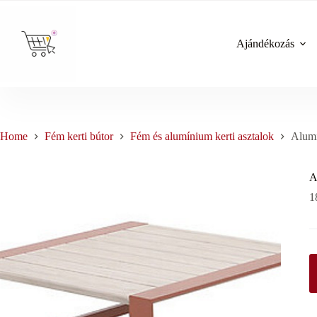
Skip
to
content
Ajándékozás
Home
Fém kerti bútor
Fém és alumínium kerti asztalok
Alum
A
1