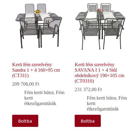
Kerti fém szerelvény
Kerti fém szerelvény
Sandra 1 + 4 160×95 cm
SAVANA I 1 + 4 Stůl
(CT311)
obdelníkový 190×105 cm
(CT0310)
209 708,00
Ft
231 372,00
Ft
Fém kerti bútor
,
Fém
kerti
Fém kerti bútor
,
Fém
étkezőgarnitúrák
kerti
étkezőgarnitúrák
Boltba
Boltba