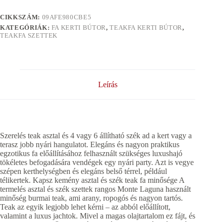
CIKKSZÁM:
09AFE980CBE5
KATEGÓRIÁK:
FA KERTI BÚTOR
,
TEAKFA KERTI BÚTOR
,
TEAKFA SZETTEK
Leírás
Szerelés teak asztal és 4 vagy 6 állítható szék ad a kert vagy a
terasz jobb nyári hangulatot. Elegáns és nagyon praktikus
egzotikus fa előállításához felhasznált szükséges luxushajó
tökéletes befogadására vendégek egy nyári party. Azt is vegye
szépen kerthelységben és elegáns belső térrel, például
télikertek. Kapsz kemény asztal és szék teak fa minősége A
termelés asztal és szék szettek rangos Monte Laguna használt
minőség burmai teak, ami arany, ropogós és nagyon tartós.
Teak az egyik legjobb lehet kérni – az abból előállított,
valamint a luxus jachtok. Mivel a magas olajtartalom ez fájt, és