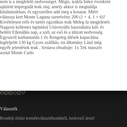
nem is a megfelelő nedvességet. Mégis, teakfa bútor évenként
ajánlott impregnált teak olaj, amely akkor is megtalálja
kínálatunkban, és egyszerűen add meg a kosarat. Miért
válassza kert Monte Laguna szerelvény 200 (1 + 4, 1 + 6)?
Kivételesen erős és tartós egzotikus teak Meleg fa megjelenés
Nagyon kellemes tapintású Univerzális használatra kül- és
beltéri Ellenállás nap, a szél, az eső és a túlzott nedvesség
Egyszerű karbantartás 1 év Rengeteg ülések kapacitása
legfeljebb 130 kg Gyors szállítás, mi állomány Lásd még
egyéb jelentések teak . Sestava obsahuje: 1x Tek masszív
asztal Monte Carlo
Választék
Rendelj óriási termékválasztékunkból, kedvező áron!