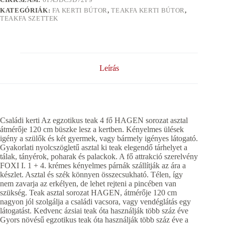
KATEGÓRIÁK:
FA KERTI BÚTOR
,
TEAKFA KERTI BÚTOR
,
TEAKFA SZETTEK
Leírás
Családi kerti Az egzotikus teak 4 fő HAGEN sorozat asztal
átmérője 120 cm büszke lesz a kertben. Kényelmes ülések
igény a szülők és két gyermek, vagy bármely igényes látogató.
Gyakorlati nyolcszögletű asztal ki teak elegendő tárhelyet a
tálak, tányérok, poharak és palackok. A fő attrakció szerelvény
FOXI I. 1 + 4. krémes kényelmes párnák szállítják az ára a
készlet. Asztal és szék könnyen összecsukható. Télen, így
nem zavarja az erkélyen, de lehet rejteni a pincében van
szükség. Teak asztal sorozat HAGEN, átmérője 120 cm
nagyon jól szolgálja a családi vacsora, vagy vendéglátás egy
látogatást. Kedvenc ázsiai teak óta használják több száz éve
Gyors növésű egzotikus teak óta használják több száz éve a