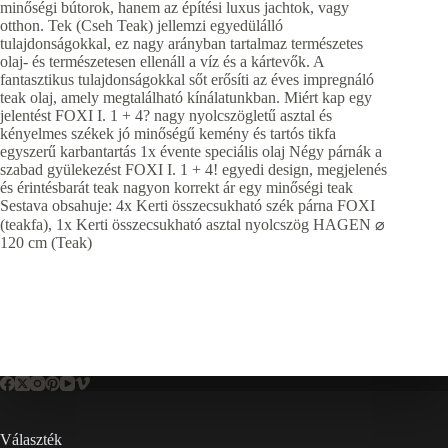
minőségi bútorok, hanem az építési luxus jachtok, vagy
otthon. Tek (Cseh Teak) jellemzi egyedülálló
tulajdonságokkal, ez nagy arányban tartalmaz természetes
olaj- és természetesen ellenáll a víz és a kártevők. A
fantasztikus tulajdonságokkal sőt erősíti az éves impregnáló
teak olaj, amely megtalálható kínálatunkban. Miért kap egy
jelentést FOXI I. 1 + 4? nagy nyolcszögletű asztal és
kényelmes székek jó minőségű kemény és tartós tikfa
egyszerű karbantartás 1x évente speciális olaj Négy párnák a
szabad gyülekezést FOXI I. 1 + 4! egyedi design, megjelenés
és érintésbarát teak nagyon korrekt ár egy minőségi teak
Sestava obsahuje: 4x Kerti összecsukható szék párna FOXI
(teakfa), 1x Kerti összecsukható asztal nyolcszög HAGEN ⌀
120 cm (Teak)
Választék