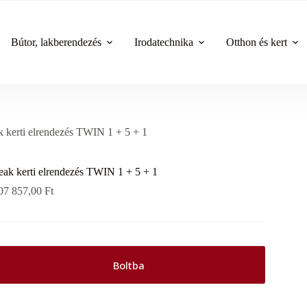
Bútor, lakberendezés
Irodatechnika
Otthon és kert
k kerti elrendezés TWIN 1 + 5 + 1
eak kerti elrendezés TWIN 1 + 5 + 1
07 857,00
Ft
Boltba