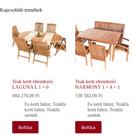
Kapcsolódó termékek
Teak kerti elrendezés
Teak kerti elrendezés
LAGUNA I. 1 + 6
HARMONY 1 + 4 + 1
684 270,00
Ft
538 582,00
Ft
Fa kerti bútor
,
Teakfa
Fa kerti bútor
,
Teakfa
kerti bútor
,
Teakfa
kerti bútor
,
Teakfa
szettek
szettek
Boltba
Boltba