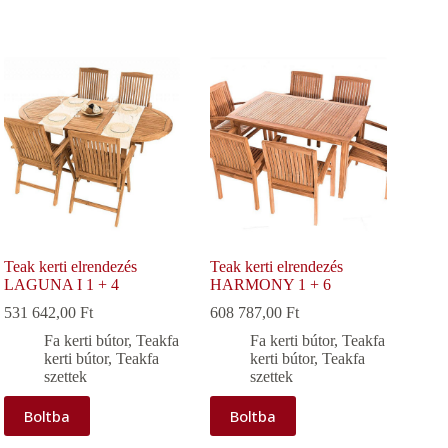
Teak kerti elrendezés
Teak kerti elrendezés
LAGUNA I 1 + 4
HARMONY 1 + 6
531 642,00
Ft
608 787,00
Ft
Fa kerti bútor
,
Teakfa
Fa kerti bútor
,
Teakfa
kerti bútor
,
Teakfa
kerti bútor
,
Teakfa
szettek
szettek
Boltba
Boltba