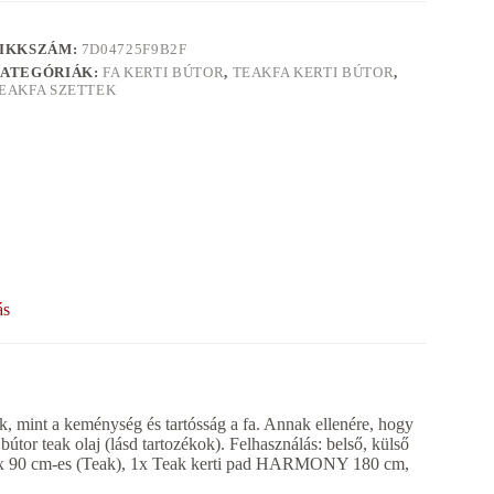
IKKSZÁM:
7D04725F9B2F
ATEGÓRIÁK:
FA KERTI BÚTOR
,
TEAKFA KERTI BÚTOR
,
EAKFA SZETTEK
ás
ok, mint a keménység és tartósság a fa. Annak ellenére, hogy
bútor teak olaj (lásd tartozékok). Felhasználás: belső, külső
 x 90 cm-es (Teak), 1x Teak kerti pad HARMONY 180 cm,