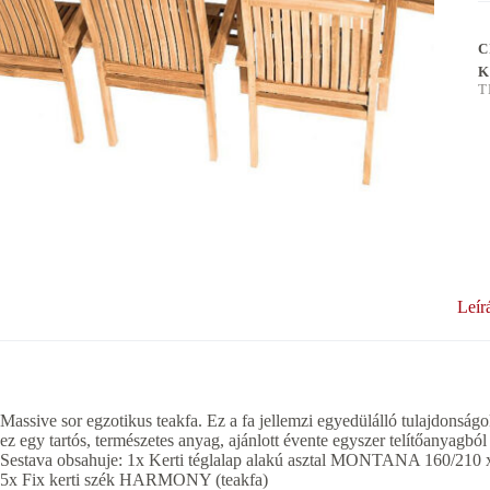
C
K
T
Leír
Massive sor egzotikus teakfa. Ez a fa jellemzi egyedülálló tulajdonság
ez egy tartós, természetes anyag, ajánlott évente egyszer telítőanyagból 
Sestava obsahuje: 1x Kerti téglalap alakú asztal MONTANA 160/210
5x Fix kerti szék HARMONY (teakfa)