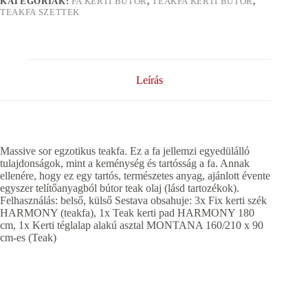
KATEGÓRIÁK:
FA KERTI BÚTOR
,
TEAKFA KERTI BÚTOR
,
TEAKFA SZETTEK
Leírás
Massive sor egzotikus teakfa. Ez a fa jellemzi egyedülálló
tulajdonságok, mint a keménység és tartósság a fa. Annak
ellenére, hogy ez egy tartós, természetes anyag, ajánlott évente
egyszer telítőanyagból bútor teak olaj (lásd tartozékok).
Felhasználás: belső, külső Sestava obsahuje: 3x Fix kerti szék
HARMONY (teakfa), 1x Teak kerti pad HARMONY 180
cm, 1x Kerti téglalap alakú asztal MONTANA 160/210 x 90
cm-es (Teak)