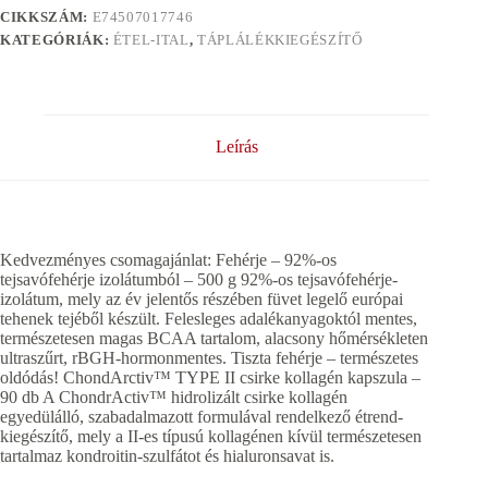
CIKKSZÁM:
E74507017746
KATEGÓRIÁK:
ÉTEL-ITAL
,
TÁPLÁLÉKKIEGÉSZÍTŐ
Leírás
Kedvezményes csomagajánlat: Fehérje – 92%-os
tejsavófehérje izolátumból – 500 g 92%-os tejsavófehérje-
izolátum, mely az év jelentős részében füvet legelő európai
tehenek tejéből készült. Felesleges adalékanyagoktól mentes,
természetesen magas BCAA tartalom, alacsony hőmérsékleten
ultraszűrt, rBGH-hormonmentes. Tiszta fehérje – természetes
oldódás! ChondArctiv™ TYPE II csirke kollagén kapszula –
90 db A ChondrActiv™ hidrolizált csirke kollagén
egyedülálló, szabadalmazott formulával rendelkező étrend-
kiegészítő, mely a II-es típusú kollagénen kívül természetesen
tartalmaz kondroitin-szulfátot és hialuronsavat is.