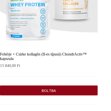
Fehérje + Csirke kollagén (II-es típusú) ChondrActiv™
kapszula
15 840,00
Ft
BOLTBA