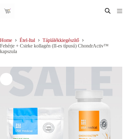
Skip
to
content
Home
Étel-Ital
Táplálékkiegészítő
Fehérje + Csirke kollagén (II-es típusú) ChondrActiv™
kapszula