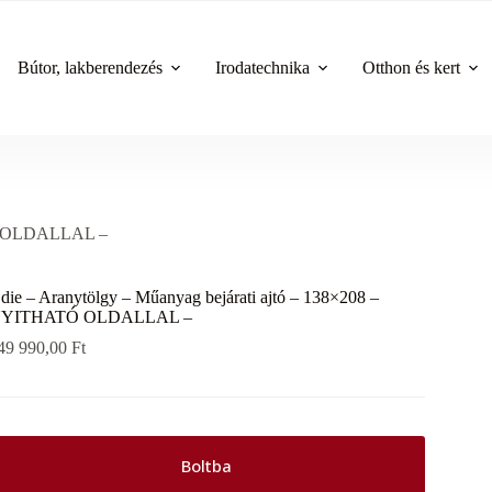
Bútor, lakberendezés
Irodatechnika
Otthon és kert
ATÓ OLDALLAL –
die – Aranytölgy – Műanyag bejárati ajtó – 138×208 –
YITHATÓ OLDALLAL –
49 990,00
Ft
Boltba