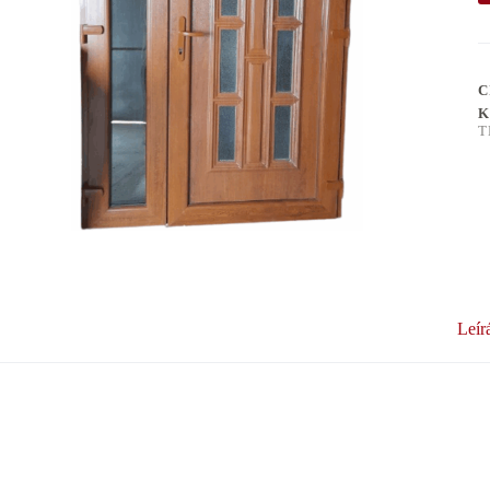
C
K
T
Leír