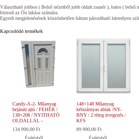
Választható jobbos ( Belső nézetből jobb oldalt zsanér ), balos ( belső n
biztosít az Ön lakása számára.
Egyedi megjelenésének köszönhetően bátran párosítható bármilyen szín
Kapcsolódó termékek
Candy-A-2- Műanyag
148×148 Műanyag
bejárati ajtó / FEHÉR /
kétszárnyas ablak /NY-
138×208 / NYITHATÓ
BNY / 2 réteg üvegezés /
OLDALLAL –
KFS
134 990,00
Ft
89 990,00
Ft
Építésből
Építésből