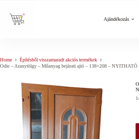
Skip
to
content
Ajándékozás
Home
Építésből visszamaradt akciós termékek
Odie – Aranytölgy – Műanyag bejárati ajtó – 138×208 – NYITH
O
N
1