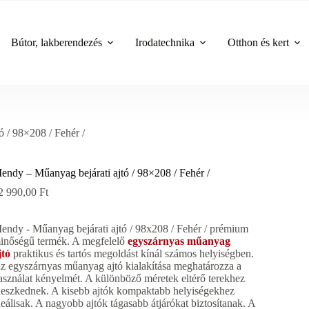
Bútor, lakberendezés
Irodatechnika
Otthon és kert
 / 98×208 / Fehér /
endy – Műanyag bejárati ajtó / 98×208 / Fehér /
2 990,00
Ft
endy - Műanyag bejárati ajtó / 98x208 / Fehér / prémium
inőségű termék. A megfelelő
egyszárnyas műanyag
jtó
praktikus és tartós megoldást kínál számos helyiségben.
z egyszárnyas műanyag ajtó kialakítása meghatározza a
asználat kényelmét. A különböző méretek eltérő terekhez
lleszkednek. A kisebb ajtók kompaktabb helyiségekhez
deálisak. A nagyobb ajtók tágasabb átjárókat biztosítanak. A