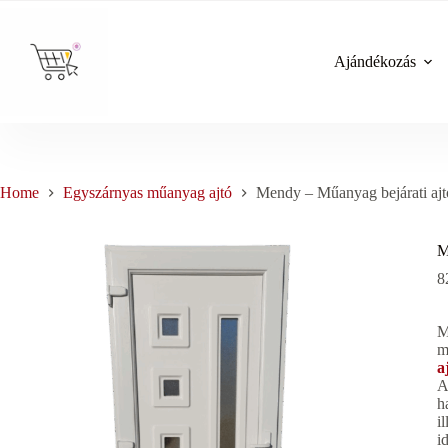
Skip
to
content
Ajándékozás
Home
Egyszárnyas műanyag ajtó
Mendy – Műanyag bejárati ajtó
M
8
M
m
a
A
h
i
i