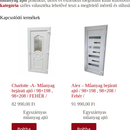
műanyag ajtó
praktikus, tartós és esztétikus megoldást kínál különbö
kategória
széles választéka lehetővé teszi a megfelelő méretű és stílus
Kapcsolódó termékek
Charlotte -A- Műanyag
Alex – Műanyag bejárati
bejárati ajtó / 98×198 ,
ajtó / 98×198 , 98×208 /
98×208 / FEHÉR /
Fehér /
82 990,00
Ft
91 990,00
Ft
Egyszárnyas
Egyszárnyas
műanyag ajtó
műanyag ajtó
Boltba
Boltba