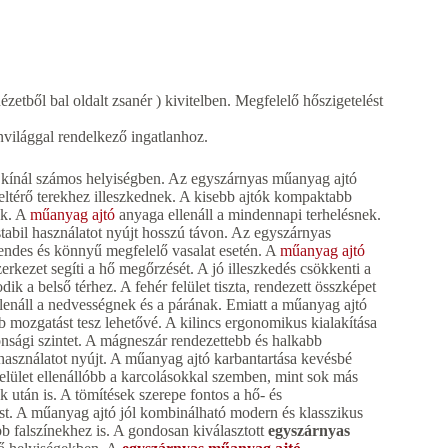
ézetből bal oldalt zsanér ) kivitelben. Megfelelő hőszigetelést
világgal rendelkező ingatlanhoz.
t kínál számos helyiségben. Az egyszárnyas műanyag ajtó
eltérő terekhez illeszkednek. A kisebb ajtók kompaktabb
ak. A
műanyag ajtó
anyaga ellenáll a mindennapi terhelésnek.
stabil használatot nyújt hosszú távon. Az egyszárnyas
csendes és könnyű megfelelő vasalat esetén. A
műanyag ajtó
zerkezet segíti a hő megőrzését. A jó illeszkedés csökkenti a
k a belső térhez. A fehér felület tiszta, rendezett összképet
 ellenáll a nedvességnek és a párának. Emiatt a műanyag ajtó
 mozgatást tesz lehetővé. A kilincs ergonomikus kialakítása
onsági szintet. A mágneszár rendezettebb és halkabb
asználatot nyújt. A műanyag ajtó karbantartása kevésbé
 felület ellenállóbb a karcolásokkal szemben, mint sok más
 után is. A tömítések szerepe fontos a hő- és
ést. A műanyag ajtó jól kombinálható modern és klasszikus
ebb falszínekhez is. A gondosan kiválasztott
egyszárnyas