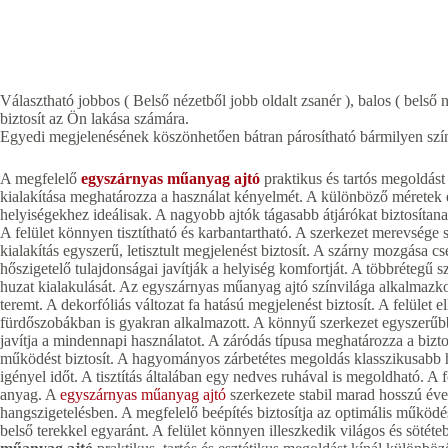
Választható jobbos ( Belső nézetből jobb oldalt zsanér ), balos ( belső n
biztosít az Ön lakása számára.
Egyedi megjelenésének köszönhetően bátran párosítható bármilyen szín
A megfelelő
egyszárnyas műanyag ajtó
praktikus és tartós megoldás
kialakítása meghatározza a használat kényelmét. A különböző méretek 
helyiségekhez ideálisak. A nagyobb ajtók tágasabb átjárókat biztosítan
A felület könnyen tisztítható és karbantartható. A szerkezet merevsége 
kialakítás egyszerű, letisztult megjelenést biztosít. A szárny mozgása 
hőszigetelő tulajdonságai javítják a helyiség komfortját. A többrétegű s
huzat kialakulását. Az egyszárnyas műanyag ajtó színvilága alkalmazkodi
teremt. A dekorfóliás változat fa hatású megjelenést biztosít. A felület
fürdőszobákban is gyakran alkalmazott. A könnyű szerkezet egyszerűbb
javítja a mindennapi használatot. A záródás típusa meghatározza a bizt
működést biztosít. A hagyományos zárbetétes megoldás klasszikusabb h
igényel időt. A tisztítás általában egy nedves ruhával is megoldható. A
anyag. A
egyszárnyas műanyag ajtó
szerkezete stabil marad hosszú évek
hangszigetelésben. A megfelelő beépítés biztosítja az optimális működ
belső terekkel egyaránt. A felület könnyen illeszkedik világos és sötét