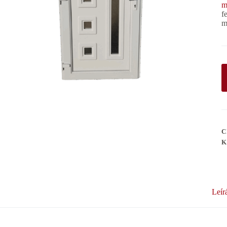
m
f
m
C
K
Leír