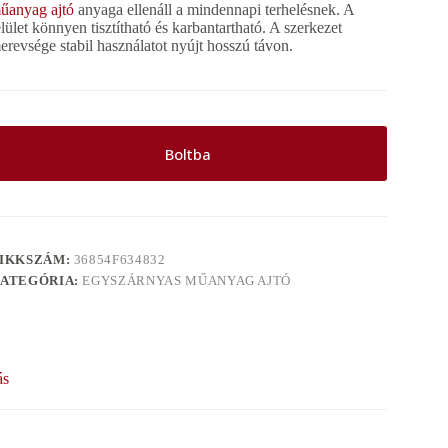
űanyag ajtó
anyaga ellenáll a mindennapi terhelésnek. A
elület könnyen tisztítható és karbantartható. A szerkezet
erevsége stabil használatot nyújt hosszú távon.
Boltba
IKKSZÁM:
36854F634832
ATEGÓRIA:
EGYSZÁRNYAS MŰANYAG AJTÓ
ás