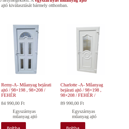
ző helyiségekben. A
egyszárnyas műanyag ajtó
ú ajtó kiválasztását bármely otthonban.
Remy-A- Műanyag bejárati
Charlotte -A- Műanyag
ajtó / 98×198 , 98×208 /
bejárati ajtó / 98×198 ,
FEHÉR
98×208 / FEHÉR /
84 990,00
Ft
89 990,00
Ft
Egyszárnyas
Egyszárnyas
műanyag ajtó
műanyag ajtó
Boltba
Boltba