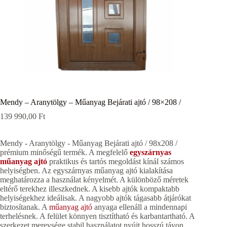
Mendy – Aranytölgy – Műanyag Bejárati ajtó / 98×208 /
139 990,00
Ft
Mendy - Aranytölgy - Műanyag Bejárati ajtó / 98x208 /
prémium minőségű termék. A megfelelő
egyszárnyas
műanyag ajtó
praktikus és tartós megoldást kínál számos
helyiségben. Az egyszárnyas műanyag ajtó kialakítása
meghatározza a használat kényelmét. A különböző méretek
eltérő terekhez illeszkednek. A kisebb ajtók kompaktabb
helyiségekhez ideálisak. A nagyobb ajtók tágasabb átjárókat
biztosítanak. A
műanyag ajtó
anyaga ellenáll a mindennapi
terhelésnek. A felület könnyen tisztítható és karbantartható. A
szerkezet merevsége stabil használatot nyújt hosszú távon.