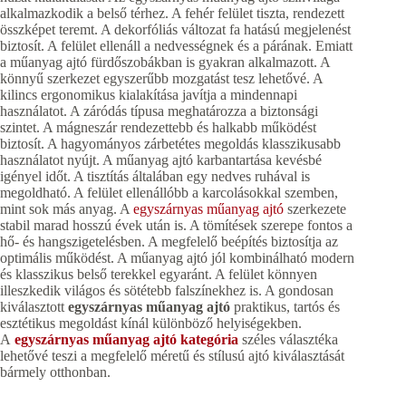
alkalmazkodik a belső térhez. A fehér felület tiszta, rendezett
összképet teremt. A dekorfóliás változat fa hatású megjelenést
biztosít. A felület ellenáll a nedvességnek és a párának. Emiatt
a műanyag ajtó fürdőszobákban is gyakran alkalmazott. A
könnyű szerkezet egyszerűbb mozgatást tesz lehetővé. A
kilincs ergonomikus kialakítása javítja a mindennapi
használatot. A záródás típusa meghatározza a biztonsági
szintet. A mágneszár rendezettebb és halkabb működést
biztosít. A hagyományos zárbetétes megoldás klasszikusabb
használatot nyújt. A műanyag ajtó karbantartása kevésbé
igényel időt. A tisztítás általában egy nedves ruhával is
megoldható. A felület ellenállóbb a karcolásokkal szemben,
mint sok más anyag. A
egyszárnyas műanyag ajtó
szerkezete
stabil marad hosszú évek után is. A tömítések szerepe fontos a
hő- és hangszigetelésben. A megfelelő beépítés biztosítja az
optimális működést. A műanyag ajtó jól kombinálható modern
és klasszikus belső terekkel egyaránt. A felület könnyen
illeszkedik világos és sötétebb falszínekhez is. A gondosan
kiválasztott
egyszárnyas műanyag ajtó
praktikus, tartós és
esztétikus megoldást kínál különböző helyiségekben.
A
egyszárnyas műanyag ajtó kategória
széles választéka
lehetővé teszi a megfelelő méretű és stílusú ajtó kiválasztását
bármely otthonban.