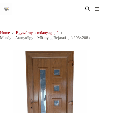
Skip
to
content
Home
Egyszárnyas műanyag ajtó
Mendy – Aranytölgy – Műanyag Bejárati ajtó / 98×208 /