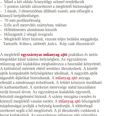
– Mind a két oldala Aranytölgy színnel rendelkezik
– 5 ponton záródó zárszerkezet a megfelelő biztonságért
– 3 darab, 3 dimenzióban állítható zsanér, ami elősegíti a
könnyű beépíthetőséget.
– 70 mm profilszélesség
– Erős acél merevítés szárnyban, tokban
– Hőhídmentes alumínium küszöb
– Hőszigetelt 2 rétegű üvegezés
– Megfelelő fényt biztosít, viszont teljes belátást meggátolja.
Tartozék: Kilincs, zárbetét ,kulcs. Kép csak illusztráció!
A megfelelő
egyszárnyas műanyag ajtó
praktikus és tartós
megoldást kínál számos helyiségben. Az egyszárnyas
műanyag ajtó kialakítása meghatározza a használat kényelmét.
A különböző méretek eltérő terekhez illeszkednek. A kisebb
ajtók kompaktabb helyiségekhez ideálisak. A nagyobb ajtók
tágasabb átjárókat biztosítanak. A
műanyag ajtó
anyaga
ellenáll a mindennapi terhelésnek. A felület könnyen tisztítható
és karbantartható. A szerkezet merevsége stabil használatot
nyújt hosszú távon. Az egyszárnyas kialakítás egyszerű,
letisztult megjelenést biztosít. A szárny mozgása csendes és
könnyű megfelelő vasalat esetén. A
műanyag ajtó
hőszigetelő
tulajdonságai javítják a helyiség komfortját. A többrétegű
szerkezet segíti a hő megőrzését. A jó illeszkedés csökkenti a
huzat kialakulását. Az egyszárnyas műanyag ajtó színvilága