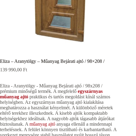
Eliza – Aranytölgy – Műanyag Bejárati ajtó / 98×208 /
139 990,00
Ft
Eliza - Aranytölgy - Műanyag Bejárati ajtó / 98x208 /
prémium minőségű termék. A megfelelő
egyszárnyas
műanyag ajtó
praktikus és tartós megoldást kínál számos
helyiségben. Az egyszárnyas műanyag ajtó kialakítása
meghatározza a használat kényelmét. A különböző méretek
eltérő terekhez illeszkednek. A kisebb ajtók kompaktabb
helyiségekhez ideálisak. A nagyobb ajtók tágasabb átjárókat
biztosítanak. A
műanyag ajtó
anyaga ellenáll a mindennapi
terhelésnek. A felület könnyen tisztítható és karbantartható. A
szerkezet merevsége stabil használatot nyújt hosszú távon.