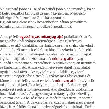
Választható jobbos ( Belső nézetből jobb oldalt zsanér ), balos
( belső nézetből bal oldalt zsanér ) kivitelben. Megfelelő
hőszigetelést biztosít az Ön lakása számára.
Egyedi megjelenésének köszönhetően bátran párosítható
bármilyen színvilággal rendelkező ingatlanhoz.
A megfelelő
egyszárnyas műanyag ajtó
praktikus és tartós
megoldást kínál számos helyiségben. Az egyszárnyas
műanyag ajtó kialakítása meghatározza a használat kényelmét.
A különböző méretek eltérő terekhez illeszkednek. A kisebb
ajtók kompaktabb helyiségekhez ideálisak. A nagyobb ajtók
tágasabb átjárókat biztosítanak. A
műanyag ajtó
anyaga
ellenáll a mindennapi terhelésnek. A felület könnyen tisztítható
és karbantartható. A szerkezet merevsége stabil használatot
nyújt hosszú távon. Az egyszárnyas kialakítás egyszerű,
letisztult megjelenést biztosít. A szárny mozgása csendes és
könnyű megfelelő vasalat esetén. A
műanyag ajtó
hőszigetelő
tulajdonságai javítják a helyiség komfortját. A többrétegű
szerkezet segíti a hő megőrzését. A jó illeszkedés csökkenti a
huzat kialakulását. Az egyszárnyas műanyag ajtó színvilága
alkalmazkodik a belső térhez. A fehér felület tiszta, rendezett
összképet teremt. A dekorfóliás változat fa hatású megjelenést
biztosít. A felület ellenáll a nedvességnek és a párának. Emiatt