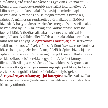
a műanyag ajtó fürdőszobákban is gyakran alkalmazott. A
könnyű szerkezet egyszerűbb mozgatást tesz lehetővé. A
kilincs ergonomikus kialakítása javítja a mindennapi
használatot. A záródás típusa meghatározza a biztonsági
szintet. A mágneszár rendezettebb és halkabb működést
biztosít. A hagyományos zárbetétes megoldás klasszikusabb
használatot nyújt. A műanyag ajtó karbantartása kevésbé
igényel időt. A tisztítás általában egy nedves ruhával is
megoldható. A felület ellenállóbb a karcolásokkal szemben,
mint sok más anyag. A
egyszárnyas műanyag ajtó
szerkezete
stabil marad hosszú évek után is. A tömítések szerepe fontos a
hő- és hangszigetelésben. A megfelelő beépítés biztosítja az
optimális működést. A műanyag ajtó jól kombinálható modern
és klasszikus belső terekkel egyaránt. A felület könnyen
illeszkedik világos és sötétebb falszínekhez is. A gondosan
kiválasztott
egyszárnyas műanyag ajtó
praktikus, tartós és
esztétikus megoldást kínál különböző helyiségekben.
A
egyszárnyas műanyag ajtó kategória
széles választéka
lehetővé teszi a megfelelő méretű és stílusú ajtó kiválasztását
bármely otthonban.