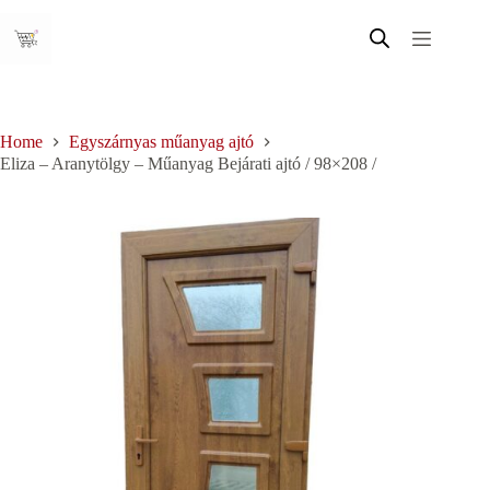
Skip
to
content
Home
Egyszárnyas műanyag ajtó
Eliza – Aranytölgy – Műanyag Bejárati ajtó / 98×208 /