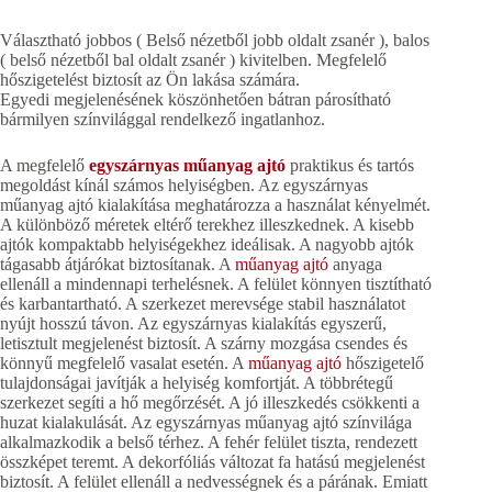
Választható jobbos ( Belső nézetből jobb oldalt zsanér ), balos
( belső nézetből bal oldalt zsanér ) kivitelben. Megfelelő
hőszigetelést biztosít az Ön lakása számára.
Egyedi megjelenésének köszönhetően bátran párosítható
bármilyen színvilággal rendelkező ingatlanhoz.
A megfelelő
egyszárnyas műanyag ajtó
praktikus és tartós
megoldást kínál számos helyiségben. Az egyszárnyas
műanyag ajtó kialakítása meghatározza a használat kényelmét.
A különböző méretek eltérő terekhez illeszkednek. A kisebb
ajtók kompaktabb helyiségekhez ideálisak. A nagyobb ajtók
tágasabb átjárókat biztosítanak. A
műanyag ajtó
anyaga
ellenáll a mindennapi terhelésnek. A felület könnyen tisztítható
és karbantartható. A szerkezet merevsége stabil használatot
nyújt hosszú távon. Az egyszárnyas kialakítás egyszerű,
letisztult megjelenést biztosít. A szárny mozgása csendes és
könnyű megfelelő vasalat esetén. A
műanyag ajtó
hőszigetelő
tulajdonságai javítják a helyiség komfortját. A többrétegű
szerkezet segíti a hő megőrzését. A jó illeszkedés csökkenti a
huzat kialakulását. Az egyszárnyas műanyag ajtó színvilága
alkalmazkodik a belső térhez. A fehér felület tiszta, rendezett
összképet teremt. A dekorfóliás változat fa hatású megjelenést
biztosít. A felület ellenáll a nedvességnek és a párának. Emiatt