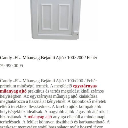
Candy -FL- Műanyag Bejárati Ajtó / 100×200 / Fehér
79 990,00
Ft
Candy -FL- Műanyag Bejárati Ajtó / 100x200 / Fehér
prémium minőségű termék. A megfelelő
egyszárnyas
műanyag ajtó
praktikus és tartós megoldást kínál számos
helyiségben. Az egyszárnyas műanyag ajtó kialakítása
meghatározza a használat kényelmét. A különböző méretek
eltérő terekhez illeszkednek. A kisebb ajtók kompaktabb
helyiségekhez ideálisak. A nagyobb ajtók tágasabb átjárókat
biztosítanak. A
műanyag ajtó
anyaga ellenáll a mindennapi
terhelésnek. A felület könnyen tisztítható és karbantartható. A
szerkezet merevsége stabil használatot nyújt hosszú távon.