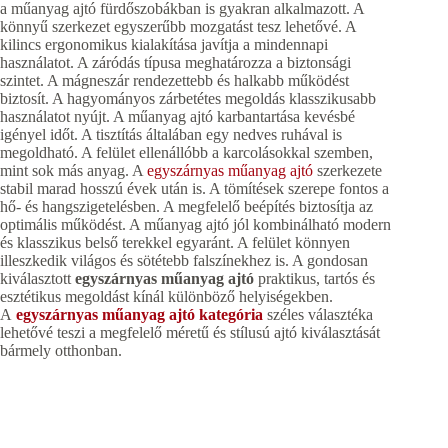
a műanyag ajtó fürdőszobákban is gyakran alkalmazott. A
könnyű szerkezet egyszerűbb mozgatást tesz lehetővé. A
kilincs ergonomikus kialakítása javítja a mindennapi
használatot. A záródás típusa meghatározza a biztonsági
szintet. A mágneszár rendezettebb és halkabb működést
biztosít. A hagyományos zárbetétes megoldás klasszikusabb
használatot nyújt. A műanyag ajtó karbantartása kevésbé
igényel időt. A tisztítás általában egy nedves ruhával is
megoldható. A felület ellenállóbb a karcolásokkal szemben,
mint sok más anyag. A
egyszárnyas műanyag ajtó
szerkezete
stabil marad hosszú évek után is. A tömítések szerepe fontos a
hő- és hangszigetelésben. A megfelelő beépítés biztosítja az
optimális működést. A műanyag ajtó jól kombinálható modern
és klasszikus belső terekkel egyaránt. A felület könnyen
illeszkedik világos és sötétebb falszínekhez is. A gondosan
kiválasztott
egyszárnyas műanyag ajtó
praktikus, tartós és
esztétikus megoldást kínál különböző helyiségekben.
A
egyszárnyas műanyag ajtó kategória
széles választéka
lehetővé teszi a megfelelő méretű és stílusú ajtó kiválasztását
bármely otthonban.