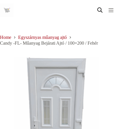
Skip
to
content
Home
Egyszárnyas műanyag ajtó
Candy -FL- Műanyag Bejárati Ajtó / 100×200 / Fehér