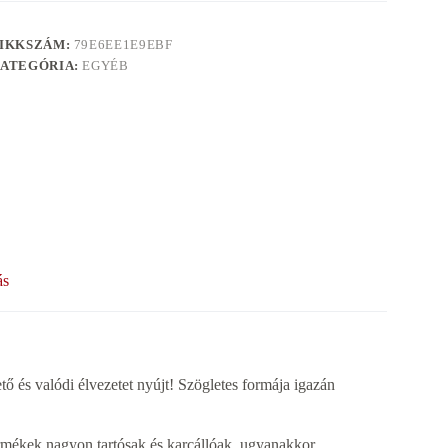
IKKSZÁM:
79E6EE1E9EBF
ATEGÓRIA:
EGYÉB
ás
és valódi élvezetet nyújt! Szögletes formája igazán
ékek nagyon tartósak és karcállóak, ugyanakkor