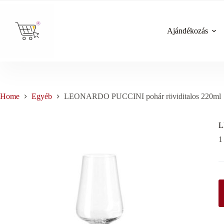
Skip
to
content
Ajándékozás
Home
Egyéb
LEONARDO PUCCINI pohár röviditalos 220ml
L
1