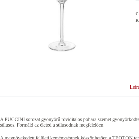
C
K
Leír
A PUCCINI sorozat gyönyörű röviditalos pohara szemet gyönyörködtető 
stílusos. Formáld az életed a stílusodnak megfelelően.
A megnövekedett felületi keménységnek köszönhetően a TEQTON term