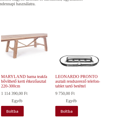
ndennapi használatra.
MARYLAND barna teakfa
LEONARDO PRONTO
bővíthető kerti étkezőasztal
asztali rendszerező telefon-
220-300cm
tablet tartó betéttel
1 114 390,00
Ft
9 750,00
Ft
Egyéb
Egyéb
Boltba
Boltba