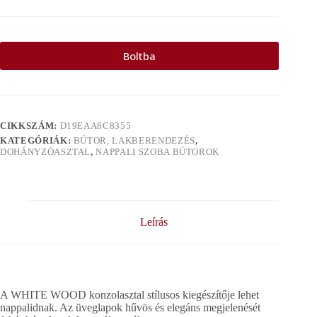
Boltba
CIKKSZÁM:
D19EAA8C8355
KATEGÓRIÁK:
BÚTOR, LAKBERENDEZÉS
,
DOHÁNYZÓASZTAL
,
NAPPALI SZOBA BÚTOROK
Leírás
A WHITE WOOD konzolasztal stílusos kiegészítője lehet
nappalidnak. Az üveglapok hűvös és elegáns megjelenését