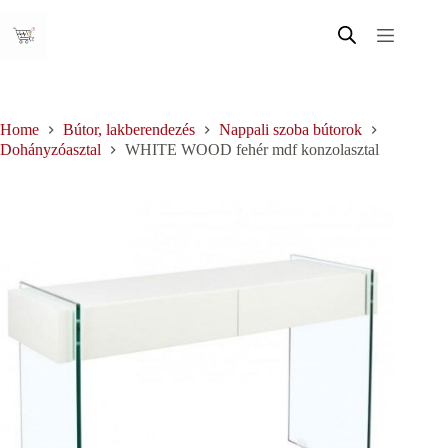
Skip
to
content
Home
Bútor, lakberendezés
Nappali szoba bútorok
Dohányzóasztal
WHITE WOOD fehér mdf konzolasztal