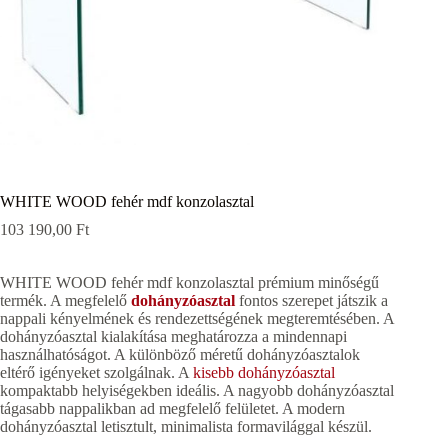
WHITE WOOD fehér mdf konzolasztal
103 190,00
Ft
WHITE WOOD fehér mdf konzolasztal prémium minőségű
termék. A megfelelő
dohányzóasztal
fontos szerepet játszik a
nappali kényelmének és rendezettségének megteremtésében. A
dohányzóasztal kialakítása meghatározza a mindennapi
használhatóságot. A különböző méretű dohányzóasztalok
eltérő igényeket szolgálnak. A
kisebb dohányzóasztal
kompaktabb helyiségekben ideális. A nagyobb dohányzóasztal
tágasabb nappalikban ad megfelelő felületet. A modern
dohányzóasztal letisztult, minimalista formavilággal készül.