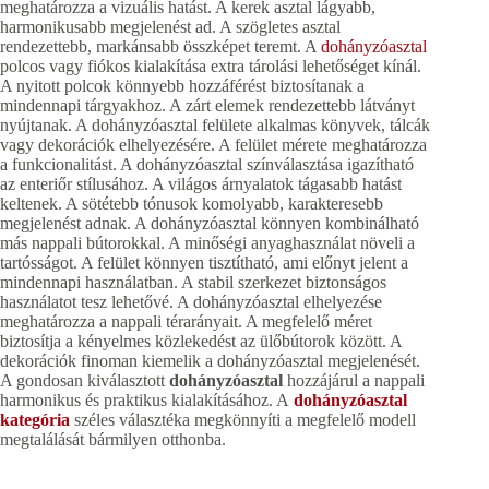
meghatározza a vizuális hatást. A kerek asztal lágyabb,
harmonikusabb megjelenést ad. A szögletes asztal
rendezettebb, markánsabb összképet teremt. A
dohányzóasztal
polcos vagy fiókos kialakítása extra tárolási lehetőséget kínál.
A nyitott polcok könnyebb hozzáférést biztosítanak a
mindennapi tárgyakhoz. A zárt elemek rendezettebb látványt
nyújtanak. A dohányzóasztal felülete alkalmas könyvek, tálcák
vagy dekorációk elhelyezésére. A felület mérete meghatározza
a funkcionalitást. A dohányzóasztal színválasztása igazítható
az enteriőr stílusához. A világos árnyalatok tágasabb hatást
keltenek. A sötétebb tónusok komolyabb, karakteresebb
megjelenést adnak. A dohányzóasztal könnyen kombinálható
más nappali bútorokkal. A minőségi anyaghasználat növeli a
tartósságot. A felület könnyen tisztítható, ami előnyt jelent a
mindennapi használatban. A stabil szerkezet biztonságos
használatot tesz lehetővé. A dohányzóasztal elhelyezése
meghatározza a nappali térarányait. A megfelelő méret
biztosítja a kényelmes közlekedést az ülőbútorok között. A
dekorációk finoman kiemelik a dohányzóasztal megjelenését.
A gondosan kiválasztott
dohányzóasztal
hozzájárul a nappali
harmonikus és praktikus kialakításához. A
dohányzóasztal
kategória
széles választéka megkönnyíti a megfelelő modell
megtalálását bármilyen otthonba.