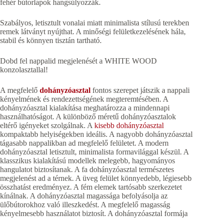
fehér bútorlapok hangsúlyozzák.
Szabályos, letisztult vonalai miatt minimalista stílusú terekben
remek látványt nyújthat. A minőségi felületkezelésének hála,
stabil és könnyen tisztán tartható.
Dobd fel nappalid megjelenését a WHITE WOOD
konzolasztallal!
A megfelelő
dohányzóasztal
fontos szerepet játszik a nappali
kényelmének és rendezettségének megteremtésében. A
dohányzóasztal kialakítása meghatározza a mindennapi
használhatóságot. A különböző méretű dohányzóasztalok
eltérő igényeket szolgálnak. A
kisebb dohányzóasztal
kompaktabb helyiségekben ideális. A nagyobb dohányzóasztal
tágasabb nappalikban ad megfelelő felületet. A modern
dohányzóasztal letisztult, minimalista formavilággal készül. A
klasszikus kialakítású modellek melegebb, hagyományos
hangulatot biztosítanak. A fa dohányzóasztal természetes
megjelenést ad a térnek. A üveg felület könnyedebb, légiesebb
összhatást eredményez. A fém elemek tartósabb szerkezetet
kínálnak. A dohányzóasztal magassága befolyásolja az
ülőbútorokhoz való illeszkedést. A megfelelő magasság
kényelmesebb használatot biztosít. A dohányzóasztal formája