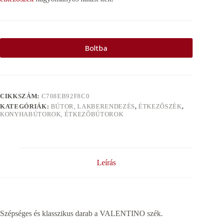
Boltba
CIKKSZÁM:
C708EB92F8C0
KATEGÓRIÁK:
BÚTOR, LAKBERENDEZÉS
,
ÉTKEZÕSZÉK
,
KONYHABÚTOROK, ÉTKEZÕBÚTOROK
Leírás
Szépséges és klasszikus darab a VALENTINO szék.