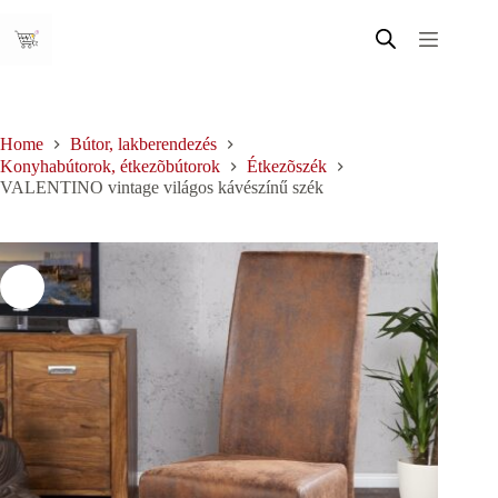
Skip
to
content
Home
Bútor, lakberendezés
Konyhabútorok, étkezõbútorok
Étkezõszék
VALENTINO vintage világos kávészínű szék