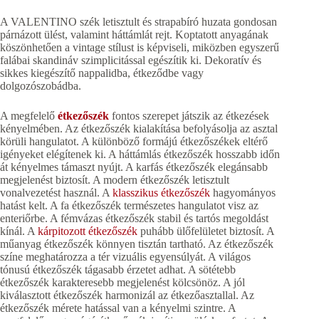
A VALENTINO szék letisztult és strapabíró huzata gondosan
párnázott ülést, valamint háttámlát rejt. Koptatott anyagának
köszönhetően a vintage stílust is képviseli, miközben egyszerű
falábai skandináv szimplicitással egészítik ki. Dekoratív és
sikkes kiegészítő nappalidba, étkeződbe vagy
dolgozószobádba.
A megfelelő
étkezőszék
fontos szerepet játszik az étkezések
kényelmében. Az étkezőszék kialakítása befolyásolja az asztal
körüli hangulatot. A különböző formájú étkezőszékek eltérő
igényeket elégítenek ki. A háttámlás étkezőszék hosszabb időn
át kényelmes támaszt nyújt. A karfás étkezőszék elegánsabb
megjelenést biztosít. A modern étkezőszék letisztult
vonalvezetést használ. A
klasszikus étkezőszék
hagyományos
hatást kelt. A fa étkezőszék természetes hangulatot visz az
enteriőrbe. A fémvázas étkezőszék stabil és tartós megoldást
kínál. A
kárpitozott étkezőszék
puhább ülőfelületet biztosít. A
műanyag étkezőszék könnyen tisztán tartható. Az étkezőszék
színe meghatározza a tér vizuális egyensúlyát. A világos
tónusú étkezőszék tágasabb érzetet adhat. A sötétebb
étkezőszék karakteresebb megjelenést kölcsönöz. A jól
kiválasztott étkezőszék harmonizál az étkezőasztallal. Az
étkezőszék mérete hatással van a kényelmi szintre. A