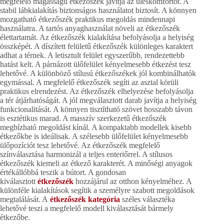
megfelelő magasságú étkezőszék javítja az üléskomfortot. A
stabil lábkialakítás biztonságos használatot biztosít. A könnyen
mozgatható étkezőszék praktikus megoldás mindennapi
használatra. A tartós anyaghasználat növeli az étkezőszék
élettartamát. Az étkezőszék kialakítása befolyásolja a helyiség
összképét. A díszített felületű étkezőszék különleges karaktert
adhat a térnek. A letisztult felület egyszerűbb, rendezettebb
hatást kelt. A párnázott ülőfelület kényelmesebb étkezést tesz
lehetővé. A különböző stílusú étkezőszékek jól kombinálhatók
egymással. A megfelelő étkezőszék segíti az asztal körüli
praktikus elrendezést. Az étkezőszék elhelyezése befolyásolja
a tér átjárhatóságát. A jól megválasztott darab javítja a helyiség
funkcionalitását. A könnyen tisztítható szövet hosszabb távon
is esztétikus marad. A masszív szerkezetű étkezőszék
megbízható megoldást kínál. A kompaktabb modellek kisebb
étkezőkbe is ideálisak. A szélesebb ülőfelület kényelmesebb
ülőpozíciót tesz lehetővé. Az étkezőszék megfelelő
színválasztása harmonizál a teljes enteriőrrel. A stílusos
étkezőszék kiemeli az étkező karakterét. A minőségi anyagok
értékállóbbá teszik a bútort. A gondosan
kiválasztott
étkezőszék
hozzájárul az otthon kényelméhez. A
különféle kialakítások segítik a személyre szabott megoldások
megtalálását. A
étkezőszék kategória
széles választéka
lehetővé teszi a megfelelő modell kiválasztását bármely
étkezőbe.