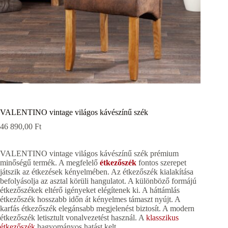
VALENTINO vintage világos kávészínű szék
46 890,00
Ft
VALENTINO vintage világos kávészínű szék prémium
minőségű termék. A megfelelő
étkezőszék
fontos szerepet
játszik az étkezések kényelmében. Az étkezőszék kialakítása
befolyásolja az asztal körüli hangulatot. A különböző formájú
étkezőszékek eltérő igényeket elégítenek ki. A háttámlás
étkezőszék hosszabb időn át kényelmes támaszt nyújt. A
karfás étkezőszék elegánsabb megjelenést biztosít. A modern
étkezőszék letisztult vonalvezetést használ. A
klasszikus
étkezőszék
hagyományos hatást kelt.