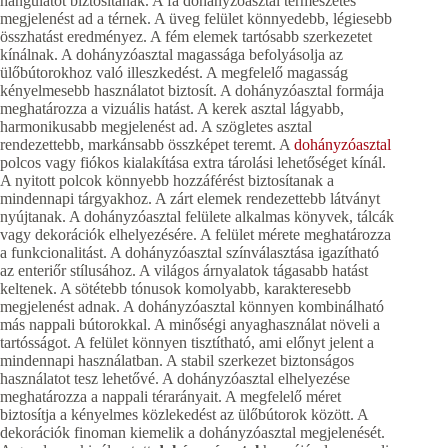
hangulatot biztosítanak. A fa dohányzóasztal természetes
megjelenést ad a térnek. A üveg felület könnyedebb, légiesebb
összhatást eredményez. A fém elemek tartósabb szerkezetet
kínálnak. A dohányzóasztal magassága befolyásolja az
ülőbútorokhoz való illeszkedést. A megfelelő magasság
kényelmesebb használatot biztosít. A dohányzóasztal formája
meghatározza a vizuális hatást. A kerek asztal lágyabb,
harmonikusabb megjelenést ad. A szögletes asztal
rendezettebb, markánsabb összképet teremt. A
dohányzóasztal
polcos vagy fiókos kialakítása extra tárolási lehetőséget kínál.
A nyitott polcok könnyebb hozzáférést biztosítanak a
mindennapi tárgyakhoz. A zárt elemek rendezettebb látványt
nyújtanak. A dohányzóasztal felülete alkalmas könyvek, tálcák
vagy dekorációk elhelyezésére. A felület mérete meghatározza
a funkcionalitást. A dohányzóasztal színválasztása igazítható
az enteriőr stílusához. A világos árnyalatok tágasabb hatást
keltenek. A sötétebb tónusok komolyabb, karakteresebb
megjelenést adnak. A dohányzóasztal könnyen kombinálható
más nappali bútorokkal. A minőségi anyaghasználat növeli a
tartósságot. A felület könnyen tisztítható, ami előnyt jelent a
mindennapi használatban. A stabil szerkezet biztonságos
használatot tesz lehetővé. A dohányzóasztal elhelyezése
meghatározza a nappali térarányait. A megfelelő méret
biztosítja a kényelmes közlekedést az ülőbútorok között. A
dekorációk finoman kiemelik a dohányzóasztal megjelenését.