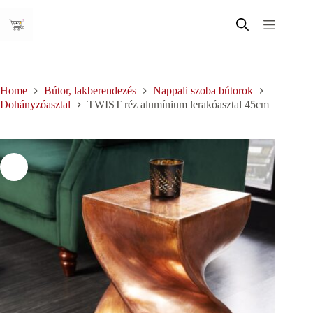
Skip
to
content
Home
Bútor, lakberendezés
Nappali szoba bútorok
Dohányzóasztal
TWIST réz alumínium lerakóasztal 45cm