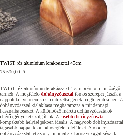
TWIST réz alumínium lerakóasztal 45cm
75 690,00
Ft
TWIST réz alumínium lerakóasztal 45cm prémium minőségű
termék. A megfelelő
dohányzóasztal
fontos szerepet játszik a
nappali kényelmének és rendezettségének megteremtésében. A
dohányzóasztal kialakítása meghatározza a mindennapi
használhatóságot. A különböző méretű dohányzóasztalok
eltérő igényeket szolgálnak. A
kisebb dohányzóasztal
kompaktabb helyiségekben ideális. A nagyobb dohányzóasztal
tágasabb nappalikban ad megfelelő felületet. A modern
dohányzóasztal letisztult, minimalista formavilággal készül.