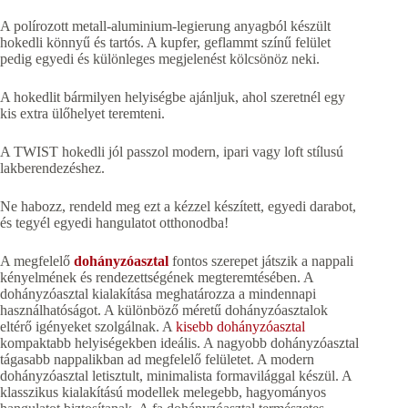
A polírozott metall-aluminium-legierung anyagból készült
hokedli könnyű és tartós. A kupfer, geflammt színű felület
pedig egyedi és különleges megjelenést kölcsönöz neki.
A hokedlit bármilyen helyiségbe ajánljuk, ahol szeretnél egy
kis extra ülőhelyet teremteni.
A TWIST hokedli jól passzol modern, ipari vagy loft stílusú
lakberendezéshez.
Ne habozz, rendeld meg ezt a kézzel készített, egyedi darabot,
és tegyél egyedi hangulatot otthonodba!
A megfelelő
dohányzóasztal
fontos szerepet játszik a nappali
kényelmének és rendezettségének megteremtésében. A
dohányzóasztal kialakítása meghatározza a mindennapi
használhatóságot. A különböző méretű dohányzóasztalok
eltérő igényeket szolgálnak. A
kisebb dohányzóasztal
kompaktabb helyiségekben ideális. A nagyobb dohányzóasztal
tágasabb nappalikban ad megfelelő felületet. A modern
dohányzóasztal letisztult, minimalista formavilággal készül. A
klasszikus kialakítású modellek melegebb, hagyományos