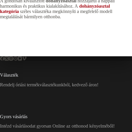
A gondosan kiválasztott
dohányzóasztal
hozzájárul a nappali
harmonikus és praktikus kialakításához. A
dohányzóasztal
kategória
széles választéka megkönnyíti a megfelelő modell
megtalálását bármilyen otthonba.
Választék
Rendelj óriási termékválasztékunkból, kedvező áron!
Gyors vásárlás
Intézd vásárlásodat gyorsan Online az otthonod kényelméből!