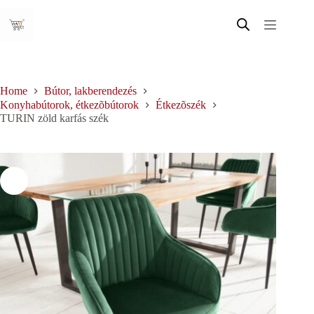
Skip
to
content
Home
Bútor, lakberendezés
Konyhabútorok, étkezõbútorok
Étkezõszék
TURIN zöld karfás szék