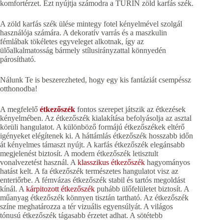
komfortérzet. Ezt nyújtja számodra a TURIN zöld karfás szék.
A zöld karfás szék ülése mintegy fotel kényelmével szolgál
használója számára. A dekoratív varrás és a maszkulin
fémlábak tökéletes egyveleget alkotnak, így az
ülőalkalmatosság bármely stílusirányzattal könnyedén
párosítható.
Nálunk Te is beszerezheted, hogy egy kis fantáziát csempéssz
otthonodba!
A megfelelő
étkezőszék
fontos szerepet játszik az étkezések
kényelmében. Az étkezőszék kialakítása befolyásolja az asztal
körüli hangulatot. A különböző formájú étkezőszékek eltérő
igényeket elégítenek ki. A háttámlás étkezőszék hosszabb időn
át kényelmes támaszt nyújt. A karfás étkezőszék elegánsabb
megjelenést biztosít. A modern étkezőszék letisztult
vonalvezetést használ. A
klasszikus étkezőszék
hagyományos
hatást kelt. A fa étkezőszék természetes hangulatot visz az
enteriőrbe. A fémvázas étkezőszék stabil és tartós megoldást
kínál. A
kárpitozott étkezőszék
puhább ülőfelületet biztosít. A
műanyag étkezőszék könnyen tisztán tartható. Az étkezőszék
színe meghatározza a tér vizuális egyensúlyát. A világos
tónusú étkezőszék tágasabb érzetet adhat. A sötétebb