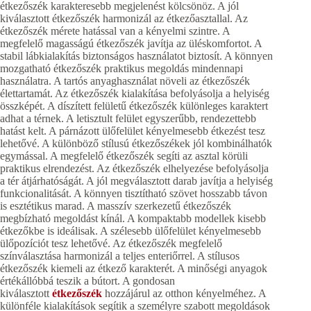
étkezőszék karakteresebb megjelenést kölcsönöz. A jól
kiválasztott étkezőszék harmonizál az étkezőasztallal. Az
étkezőszék mérete hatással van a kényelmi szintre. A
megfelelő magasságú étkezőszék javítja az üléskomfortot. A
stabil lábkialakítás biztonságos használatot biztosít. A könnyen
mozgatható étkezőszék praktikus megoldás mindennapi
használatra. A tartós anyaghasználat növeli az étkezőszék
élettartamát. Az étkezőszék kialakítása befolyásolja a helyiség
összképét. A díszített felületű étkezőszék különleges karaktert
adhat a térnek. A letisztult felület egyszerűbb, rendezettebb
hatást kelt. A párnázott ülőfelület kényelmesebb étkezést tesz
lehetővé. A különböző stílusú étkezőszékek jól kombinálhatók
egymással. A megfelelő étkezőszék segíti az asztal körüli
praktikus elrendezést. Az étkezőszék elhelyezése befolyásolja
a tér átjárhatóságát. A jól megválasztott darab javítja a helyiség
funkcionalitását. A könnyen tisztítható szövet hosszabb távon
is esztétikus marad. A masszív szerkezetű étkezőszék
megbízható megoldást kínál. A kompaktabb modellek kisebb
étkezőkbe is ideálisak. A szélesebb ülőfelület kényelmesebb
ülőpozíciót tesz lehetővé. Az étkezőszék megfelelő
színválasztása harmonizál a teljes enteriőrrel. A stílusos
étkezőszék kiemeli az étkező karakterét. A minőségi anyagok
értékállóbbá teszik a bútort. A gondosan
kiválasztott
étkezőszék
hozzájárul az otthon kényelméhez. A
különféle kialakítások segítik a személyre szabott megoldások