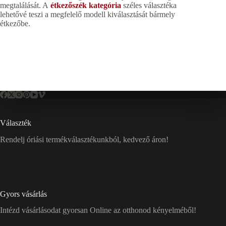
megtalálását. A
étkezőszék kategória
széles választéka
lehetővé teszi a megfelelő modell kiválasztását bármely
étkezőbe.
Választék
Rendelj óriási termékválasztékunkból, kedvező áron!
Gyors vásárlás
Intézd vásárlásodat gyorsan Online az otthonod kényelméből!