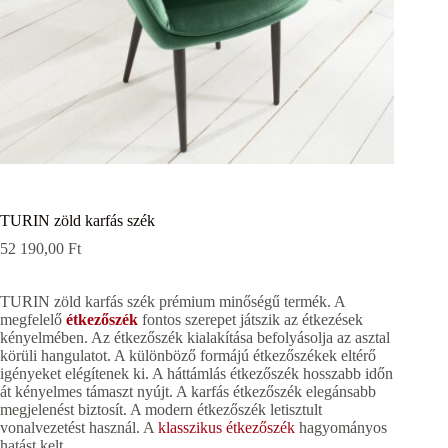
TURIN zöld karfás szék
52 190,00
Ft
TURIN zöld karfás szék prémium minőségű termék. A
megfelelő
étkezőszék
fontos szerepet játszik az étkezések
kényelmében. Az étkezőszék kialakítása befolyásolja az asztal
körüli hangulatot. A különböző formájú étkezőszékek eltérő
igényeket elégítenek ki. A háttámlás étkezőszék hosszabb időn
át kényelmes támaszt nyújt. A karfás étkezőszék elegánsabb
megjelenést biztosít. A modern étkezőszék letisztult
vonalvezetést használ. A
klasszikus étkezőszék
hagyományos
hatást kelt.