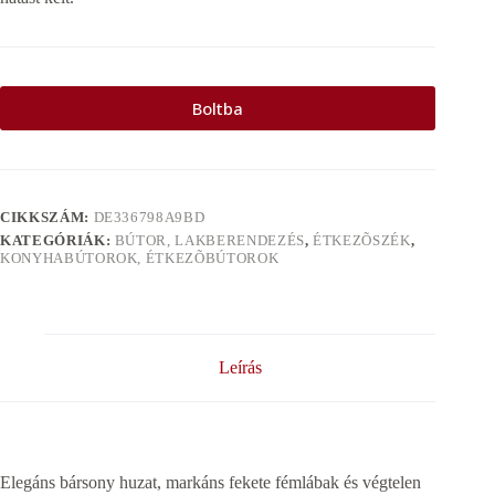
Boltba
CIKKSZÁM:
DE336798A9BD
KATEGÓRIÁK:
BÚTOR, LAKBERENDEZÉS
,
ÉTKEZÕSZÉK
,
KONYHABÚTOROK, ÉTKEZÕBÚTOROK
Leírás
Elegáns bársony huzat, markáns fekete fémlábak és végtelen