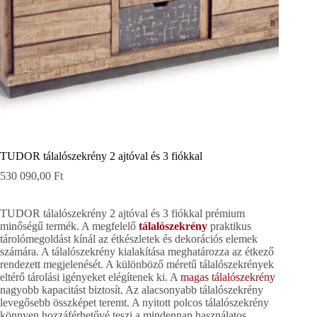
TUDOR tálalószekrény 2 ajtóval és 3 fiókkal
530 090,00
Ft
TUDOR tálalószekrény 2 ajtóval és 3 fiókkal prémium
minőségű termék. A megfelelő
tálalószekrény
praktikus
tárolómegoldást kínál az étkészletek és dekorációs elemek
számára. A tálalószekrény kialakítása meghatározza az étkező
rendezett megjelenését. A különböző méretű tálalószekrények
eltérő tárolási igényeket elégítenek ki. A
magas tálalószekrény
nagyobb kapacitást biztosít. Az alacsonyabb tálalószekrény
levegősebb összképet teremt. A nyitott polcos tálalószekrény
könnyen hozzáférhetővé teszi a mindennap használatos