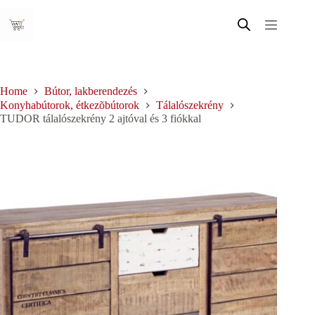
Skip
to
content
Home
Bútor, lakberendezés
Konyhabútorok, étkezõbútorok
Tálalószekrény
TUDOR tálalószekrény 2 ajtóval és 3 fiókkal