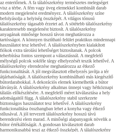
az enteriőrnek. A fa tálalószekrény természetes melegséget
visz a térbe. A fém vagy üveg elemekkel kombinált darab
modern megjelenést eredményez. A tálalószekrény színe
befolyásolja a helyiség összképét. A világos tónusú
tálalószekrény tágasabb érzetet ad. A sötétebb tálalószekrény
karakteresebb megjelenést biztosít. A tálalószekrény
anyagának minősége hosszú távon meghatározza a
tartósságot. A könnyen tisztítható felület praktikus mindennapi
használatot tesz lehetővé. A tálalószekrényben kialakított
fiókok extra tárolási lehetőséget biztosítanak. A polcok
teherbírása fontos szempont a választásnál. A megfelelő
mélységű polcok sokféle tárgy elhelyezését teszik lehetővé. A
tálalószekrény elrendezése meghatározza az étkező
funkcionalitását. A jól megválasztott elhelyezés javítja a tér
átjárhatóságát. A tálalószekrény kombinálható más kiegészítő
bútordarabokkal. A dekorációs elemek kiemelhetik a bútor
látványát. A tálalószekrény alkalmas ünnepi vagy hétköznapi
tálalás előkészítésére. A megfelelő méret kiválasztása a hely
adottságaitól függ. A tálalószekrény stabil szerkezete
biztonságos használatot tesz lehetővé. A tálalószekrény
funkcionalitása összhangban lehet a konyha vagy étkező
stílusával. A jól tervezett tálalószekrény hosszú távú
berendezési elem marad. A minőségi alapanyagok növelik a
bútor értékállóságát. A gondosan kiválasztott darab
harmonikusabbá teszi az étkező összképét. A tálalószekrény