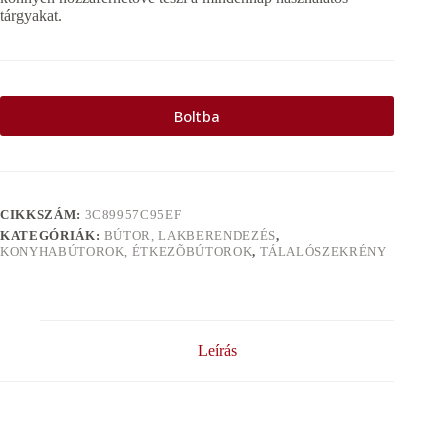
tárgyakat.
Boltba
CIKKSZÁM:
3C89957C95EF
KATEGÓRIÁK:
BÚTOR, LAKBERENDEZÉS
,
KONYHABÚTOROK, ÉTKEZÕBÚTOROK
,
TÁLALÓSZEKRÉNY
Leírás