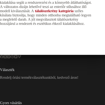
kialakítása segíti a rendszerezést és a könnyebb átláthatóságot.
A változatos dizájn lehetővé teszi az enteriőr stílusához illő
modell kiválasztását. A
tálalószekrény kategória
széles
kínálata biztosítja, hogy minden otthonba megtalálható legyen
a megfelelő darab. A jól megválasztott tálalószekrény
hozzájárul a rendezett és esztétikus étkező kialakításához.
Választék
Rendelj óriási termékválasztékunkból, kedvező áron!
Gyors vásárlás