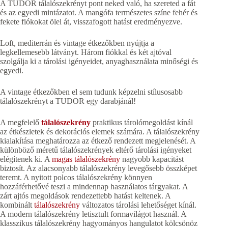
A TUDOR tálalószekrényt pont neked való, ha szereted a fát
és az egyedi mintázatot. A mangófa természetes színe fehér és
fekete fiókokat ölel át, visszafogott hatást eredményezve.
Loft, mediterrán és vintage étkezőkben nyújtja a
legkellemesebb látványt. Három fiókkal és két ajtóval
szolgálja ki a tárolási igényeidet, anyaghasználata minőségi és
egyedi.
A vintage étkezőkben el sem tudunk képzelni stílusosabb
tálalószekrényt a TUDOR egy darabjánál!
A megfelelő
tálalószekrény
praktikus tárolómegoldást kínál
az étkészletek és dekorációs elemek számára. A tálalószekrény
kialakítása meghatározza az étkező rendezett megjelenését. A
különböző méretű tálalószekrények eltérő tárolási igényeket
elégítenek ki. A
magas tálalószekrény
nagyobb kapacitást
biztosít. Az alacsonyabb tálalószekrény levegősebb összképet
teremt. A nyitott polcos tálalószekrény könnyen
hozzáférhetővé teszi a mindennap használatos tárgyakat. A
zárt ajtós megoldások rendezettebb hatást keltenek. A
kombinált
tálalószekrény
változatos tárolási lehetőséget kínál.
A modern tálalószekrény letisztult formavilágot használ. A
klasszikus tálalószekrény hagyományos hangulatot kölcsönöz