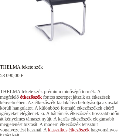
THELMA fekete szék
58 090,00
Ft
THELMA fekete szék prémium minőségű termék. A
megfelelő
étkezőszék
fontos szerepet játszik az étkezések
kényelmében. Az étkezőszék kialakítása befolyásolja az asztal
körüli hangulatot. A különböző formájú étkezőszékek eltérő
igényeket elégítenek ki. A háttámlás étkezőszék hosszabb időn
át kényelmes támaszt nyújt. A karfás étkezőszék elegánsabb
megjelenést biztosít. A modern étkezőszék letisztult
vonalvezetést használ. A
klasszikus étkezőszék
hagyományos
hatást kelt.