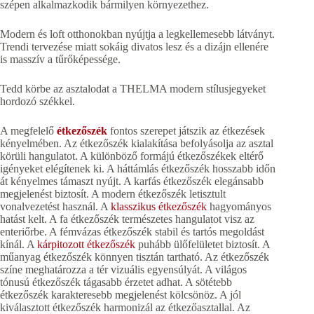
szépen alkalmazkodik bármilyen környezethez.
Modern és loft otthonokban nyújtja a legkellemesebb látványt.
Trendi tervezése miatt sokáig divatos lesz és a dizájn ellenére
is masszív a tűrőképessége.
Tedd körbe az asztalodat a THELMA modern stílusjegyeket
hordozó székkel.
A megfelelő
étkezőszék
fontos szerepet játszik az étkezések
kényelmében. Az étkezőszék kialakítása befolyásolja az asztal
körüli hangulatot. A különböző formájú étkezőszékek eltérő
igényeket elégítenek ki. A háttámlás étkezőszék hosszabb időn
át kényelmes támaszt nyújt. A karfás étkezőszék elegánsabb
megjelenést biztosít. A modern étkezőszék letisztult
vonalvezetést használ. A
klasszikus étkezőszék
hagyományos
hatást kelt. A fa étkezőszék természetes hangulatot visz az
enteriőrbe. A fémvázas étkezőszék stabil és tartós megoldást
kínál. A
kárpitozott étkezőszék
puhább ülőfelületet biztosít. A
műanyag étkezőszék könnyen tisztán tartható. Az étkezőszék
színe meghatározza a tér vizuális egyensúlyát. A világos
tónusú étkezőszék tágasabb érzetet adhat. A sötétebb
étkezőszék karakteresebb megjelenést kölcsönöz. A jól
kiválasztott étkezőszék harmonizál az étkezőasztallal. Az