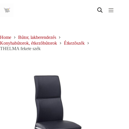
Skip
to
content
Home
Bútor, lakberendezés
Konyhabútorok, étkezõbútorok
Étkezõszék
THELMA fekete szék