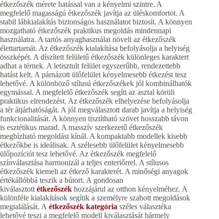
étkezőszék mérete hatással van a kényelmi szintre. A
megfelelő magasságú étkezőszék javítja az üléskomfortot. A
stabil lábkialakítás biztonságos használatot biztosít. A könnyen
mozgatható étkezőszék praktikus megoldás mindennapi
használatra. A tartós anyaghasználat növeli az étkezőszék
élettartamát. Az étkezőszék kialakítása befolyásolja a helyiség
összképét. A díszített felületű étkezőszék különleges karaktert
adhat a térnek. A letisztult felület egyszerűbb, rendezettebb
hatást kelt. A párnázott ülőfelület kényelmesebb étkezést tesz
lehetővé. A különböző stílusú étkezőszékek jól kombinálhatók
egymással. A megfelelő étkezőszék segíti az asztal körüli
praktikus elrendezést. Az étkezőszék elhelyezése befolyásolja
a tér átjárhatóságát. A jól megválasztott darab javítja a helyiség
funkcionalitását. A könnyen tisztítható szövet hosszabb távon
is esztétikus marad. A masszív szerkezetű étkezőszék
megbízható megoldást kínál. A kompaktabb modellek kisebb
étkezőkbe is ideálisak. A szélesebb ülőfelület kényelmesebb
ülőpozíciót tesz lehetővé. Az étkezőszék megfelelő
színválasztása harmonizál a teljes enteriőrrel. A stílusos
étkezőszék kiemeli az étkező karakterét. A minőségi anyagok
értékállóbbá teszik a bútort. A gondosan
kiválasztott
étkezőszék
hozzájárul az otthon kényelméhez. A
különféle kialakítások segítik a személyre szabott megoldások
megtalálását. A
étkezőszék kategória
széles választéka
lehetővé teszi a megfelelő modell kiválasztását bármely