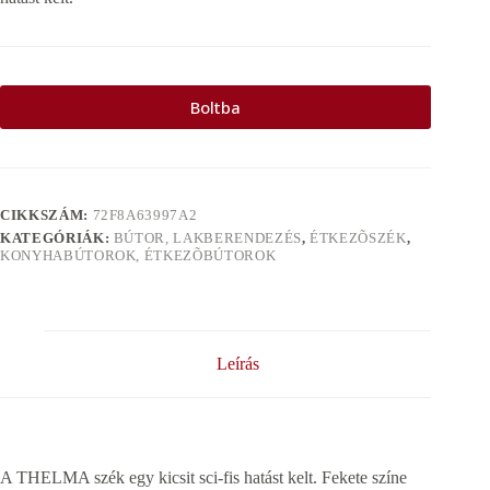
Boltba
CIKKSZÁM:
72F8A63997A2
KATEGÓRIÁK:
BÚTOR, LAKBERENDEZÉS
,
ÉTKEZÕSZÉK
,
KONYHABÚTOROK, ÉTKEZÕBÚTOROK
Leírás
A THELMA szék egy kicsit sci-fis hatást kelt. Fekete színe