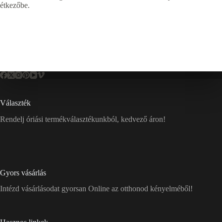
étkezőbe.
Választék
Rendelj óriási termékválasztékunkból, kedvező áron!
Gyors vásárlás
Intézd vásárlásodat gyorsan Online az otthonod kényelméből!