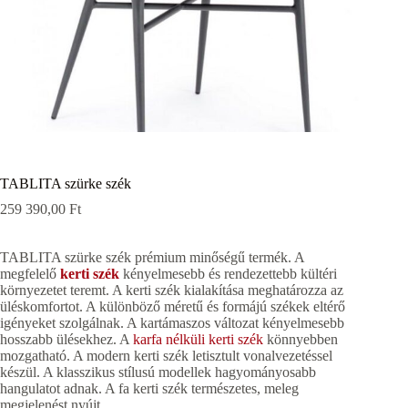
TABLITA szürke szék
259 390,00
Ft
TABLITA szürke szék prémium minőségű termék. A
megfelelő
kerti szék
kényelmesebb és rendezettebb kültéri
környezetet teremt. A kerti szék kialakítása meghatározza az
üléskomfortot. A különböző méretű és formájú székek eltérő
igényeket szolgálnak. A kartámaszos változat kényelmesebb
hosszabb ülésekhez. A
karfa nélküli kerti szék
könnyebben
mozgatható. A modern kerti szék letisztult vonalvezetéssel
készül. A klasszikus stílusú modellek hagyományosabb
hangulatot adnak. A fa kerti szék természetes, meleg
megjelenést nyújt.