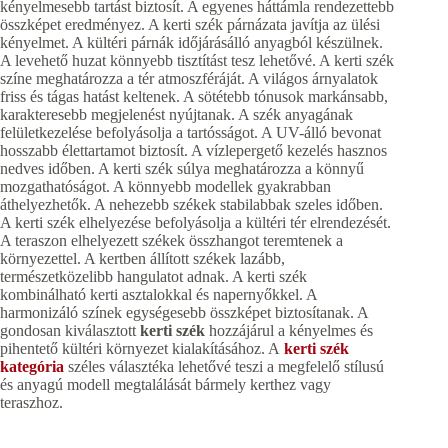
kényelmesebb tartást biztosít. A egyenes háttámla rendezettebb
összképet eredményez. A kerti szék párnázata javítja az ülési
kényelmet. A kültéri párnák időjárásálló anyagból készülnek.
A levehető huzat könnyebb tisztítást tesz lehetővé. A kerti szék
színe meghatározza a tér atmoszféráját. A világos árnyalatok
friss és tágas hatást keltenek. A sötétebb tónusok markánsabb,
karakteresebb megjelenést nyújtanak. A szék anyagának
felületkezelése befolyásolja a tartósságot. A UV-álló bevonat
hosszabb élettartamot biztosít. A vízlepergető kezelés hasznos
nedves időben. A kerti szék súlya meghatározza a könnyű
mozgathatóságot. A könnyebb modellek gyakrabban
áthelyezhetők. A nehezebb székek stabilabbak szeles időben.
A kerti szék elhelyezése befolyásolja a kültéri tér elrendezését.
A teraszon elhelyezett székek összhangot teremtenek a
környezettel. A kertben állított székek lazább,
természetközelibb hangulatot adnak. A kerti szék
kombinálható kerti asztalokkal és napernyőkkel. A
harmonizáló színek egységesebb összképet biztosítanak. A
gondosan kiválasztott
kerti szék
hozzájárul a kényelmes és
pihentető kültéri környezet kialakításához. A
kerti szék
kategória
széles választéka lehetővé teszi a megfelelő stílusú
és anyagú modell megtalálását bármely kerthez vagy
teraszhoz.