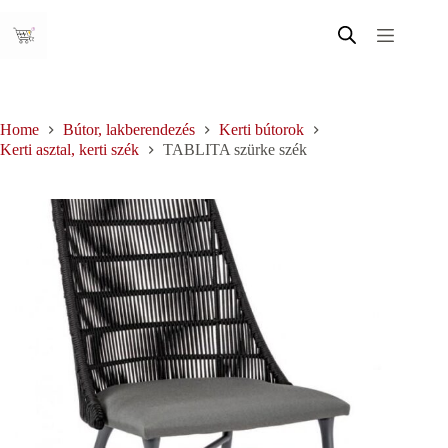
Skip
to
content
Home
Bútor, lakberendezés
Kerti bútorok
Kerti asztal, kerti szék
TABLITA szürke szék