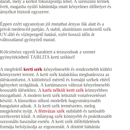
darab, mely a kerted fókuszpontja lehet. A szénszínű termék
ívelt, magasba nyúló háttámlája miatt kényelmes ülőhelyet és
árnyékot biztosít egyszerre.
Éppen ezért ugyanolyan jól mutathat árnyas fák alatt és a
privát medencéd partján. A stabil, alumínium szerkezetű szék
UV-álló és vízlepergető hatású, ezért hosszú időn át
változatlanul gyönyörű marad.
Kölcsönözz egyedi karaktert a teraszodnak a szemet
gyönyörködtető TABLITA kerti székkel!
A megfelelő
kerti szék
kényelmesebb és rendezettebb kültéri
környezetet teremt. A kerti szék kialakítása meghatározza az
üléskomfortot. A különböző méretű és formájú székek eltérő
igényeket szolgálnak. A kartámaszos változat kényelmesebb
hosszabb ülésekhez. A
karfa nélküli kerti szék
könnyebben
mozgatható. A modern kerti szék letisztult vonalvezetéssel
készül. A klasszikus stílusú modellek hagyományosabb
hangulatot adnak. A fa kerti szék természetes, meleg
megjelenést nyújt. A
fémvázas szék
stabilabb és tartósabb
szerkezetet kínál. A műanyag szék könnyebb és praktikusabb
szezonális használat esetén. A kerti szék ülőfelületének
formája befolyásolja az ergonomiát. A döntött háttámla