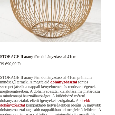
STORAGE II arany fém dohányzóasztal 41cm
39 690,00
Ft
STORAGE II arany fém dohányzóasztal 41cm prémium
minőségű termék. A megfelelő
dohányzóasztal
fontos
szerepet játszik a nappali kényelmének és rendezettségének
megteremtésében. A dohányzóasztal kialakítása meghatározza
a mindennapi használhatóságot. A különböző méretű
dohányzóasztalok eltérő igényeket szolgálnak. A
kisebb
dohányzóasztal
kompaktabb helyiségekben ideális. A nagyobb
dohányzóasztal tágasabb nappalikban ad megfelelő felületet. A
modern dohányzóasztal letisztult, minimalista formavilággal