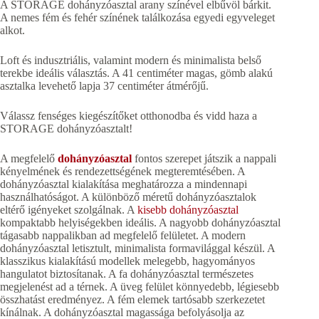
A STORAGE dohányzóasztal arany színével elbűvöl bárkit.
A nemes fém és fehér színének találkozása egyedi egyveleget
alkot.
Loft és indusztriális, valamint modern és minimalista belső
terekbe ideális választás. A 41 centiméter magas, gömb alakú
asztalka levehető lapja 37 centiméter átmérőjű.
Válassz fenséges kiegészítőket otthonodba és vidd haza a
STORAGE dohányzóasztalt!
A megfelelő
dohányzóasztal
fontos szerepet játszik a nappali
kényelmének és rendezettségének megteremtésében. A
dohányzóasztal kialakítása meghatározza a mindennapi
használhatóságot. A különböző méretű dohányzóasztalok
eltérő igényeket szolgálnak. A
kisebb dohányzóasztal
kompaktabb helyiségekben ideális. A nagyobb dohányzóasztal
tágasabb nappalikban ad megfelelő felületet. A modern
dohányzóasztal letisztult, minimalista formavilággal készül. A
klasszikus kialakítású modellek melegebb, hagyományos
hangulatot biztosítanak. A fa dohányzóasztal természetes
megjelenést ad a térnek. A üveg felület könnyedebb, légiesebb
összhatást eredményez. A fém elemek tartósabb szerkezetet
kínálnak. A dohányzóasztal magassága befolyásolja az