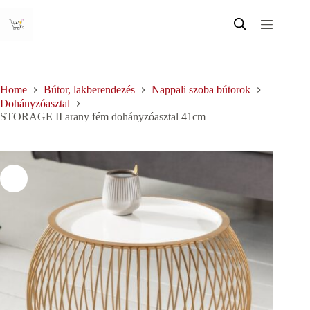
Skip
to
content
Home
Bútor, lakberendezés
Nappali szoba bútorok
Dohányzóasztal
STORAGE II arany fém dohányzóasztal 41cm