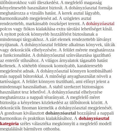
ülőbútorokhoz való illeszkedést. A megfelelő magasság
kényelmesebb használatot biztosít. A dohányzóasztal formája
meghatározza a vizuális hatást. A kerek asztal lágyabb,
harmonikusabb megjelenést ad. A szögletes asztal
rendezettebb, markánsabb összképet teremt. A
dohányzóasztal
polcos vagy fiókos kialakítása extra tárolási lehetőséget kínál.
A nyitott polcok könnyebb hozzáférést biztosítanak a
mindennapi tárgyakhoz. A zárt elemek rendezettebb látványt
nyújtanak. A dohányzóasztal felülete alkalmas könyvek, tálcák
vagy dekorációk elhelyezésére. A felület mérete meghatározza
a funkcionalitást. A dohányzóasztal színválasztása igazítható
az enteriőr stílusához. A világos árnyalatok tágasabb hatást
keltenek. A sötétebb tónusok komolyabb, karakteresebb
megjelenést adnak. A dohányzóasztal könnyen kombinálható
más nappali bútorokkal. A minőségi anyaghasználat növeli a
tartósságot. A felület könnyen tisztítható, ami előnyt jelent a
mindennapi használatban. A stabil szerkezet biztonságos
használatot tesz lehetővé. A dohányzóasztal elhelyezése
meghatározza a nappali térarányait. A megfelelő méret
biztosítja a kényelmes közlekedést az ülőbútorok között. A
dekorációk finoman kiemelik a dohányzóasztal megjelenését.
A gondosan kiválasztott
dohányzóasztal
hozzájárul a nappali
harmonikus és praktikus kialakításához. A
dohányzóasztal
kategória
széles választéka megkönnyíti a megfelelő modell
megtalálását bármilyen otthonba.