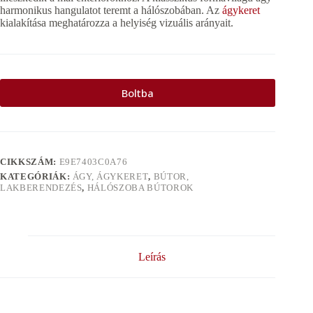
harmonikus hangulatot teremt a hálószobában. Az
ágykeret
kialakítása meghatározza a helyiség vizuális arányait.
Boltba
CIKKSZÁM:
E9E7403C0A76
KATEGÓRIÁK:
ÁGY, ÁGYKERET
,
BÚTOR,
LAKBERENDEZÉS
,
HÁLÓSZOBA BÚTOROK
Leírás