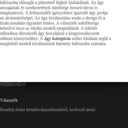
hálószoba elősegíti a pihentető légkör kialakítását. Az ágy
anyagának és szerkezetének minősége hosszú távon is
meghatározó. A felhasználói igényekhez igazodó ágy javítja
az alvásminőséget. Az ágy kiválasztása során a design és a
funkcionalitás egyaránt fontos. A választék sokfélesége
lehetővé teszi az ideális modell megtalálását. A hálótér
stílusához illeszkedő ágy hozzájárul a kiegyensúlyozott
otthoni környezethez. A
ágy kategória
széles kínálata segíti a
megfelelő modell kiválasztását bármely hálószoba számára.
Választék
Rendelj óriási termékválasztékunkból, kedvező áron!