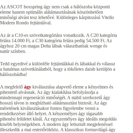
Az ASCOT boxspring ágy nem csak a hálószoba központi
eleme hanem optimális alátámasztásának köszönhetően
minőségi alvást tesz lehetővé. Különleges kárpitozású Vitello
Modern Rondo fejtámlával.
Az ár a C10-es szövetkategóriára vonatkozik. A C20 kategória
felára 14.000 Ft, a C30 kategória felára pedig 54.500 Ft. Az
ágyhoz 20 cm magas Delta lábak választhatóak wenge és
natúr színben.
Tedd egyedivé a különféle fejtámlákkal és lábakkal és válassz
a hatalmas szövetkínálatból, hogy a tökéletes darab kerüljön a
hálószobádba!
A megfelelő
ágy
kiválasztása alapvető eleme a kényelmes és
pihentető alvásnak. Az ágy kialakítása befolyásolja a
mindennapi regeneráció minőségét. A stabil szerkezetű ágy
hosszú távon is megbízható alátámasztást biztosít. Az ágy
méretének kiválasztásakor fontos figyelembe venni a
rendelkezésre álló helyet. A kétszemélyes ágy tágasabb
pihenési felületet kínál. Az egyszemélyes ágy ideális megoldás
kisebb helyiségekben. A modern ágy letisztult megjelenéssel
illeszkedik a mai enteriőrökhöz. A klasszikus formavilágú ágy