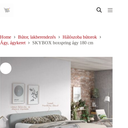
Skip
to
content
Home
Bútor, lakberendezés
Hálószoba bútorok
Ágy, ágykeret
SKYBOX boxspring ágy 180 cm