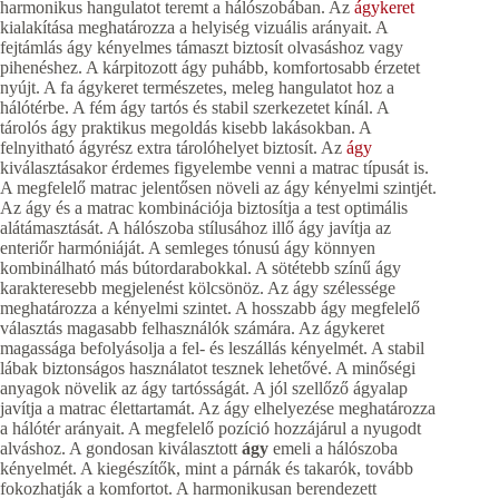
harmonikus hangulatot teremt a hálószobában. Az
ágykeret
kialakítása meghatározza a helyiség vizuális arányait. A
fejtámlás ágy kényelmes támaszt biztosít olvasáshoz vagy
pihenéshez. A kárpitozott ágy puhább, komfortosabb érzetet
nyújt. A fa ágykeret természetes, meleg hangulatot hoz a
hálótérbe. A fém ágy tartós és stabil szerkezetet kínál. A
tárolós ágy praktikus megoldás kisebb lakásokban. A
felnyitható ágyrész extra tárolóhelyet biztosít. Az
ágy
kiválasztásakor érdemes figyelembe venni a matrac típusát is.
A megfelelő matrac jelentősen növeli az ágy kényelmi szintjét.
Az ágy és a matrac kombinációja biztosítja a test optimális
alátámasztását. A hálószoba stílusához illő ágy javítja az
enteriőr harmóniáját. A semleges tónusú ágy könnyen
kombinálható más bútordarabokkal. A sötétebb színű ágy
karakteresebb megjelenést kölcsönöz. Az ágy szélessége
meghatározza a kényelmi szintet. A hosszabb ágy megfelelő
választás magasabb felhasználók számára. Az ágykeret
magassága befolyásolja a fel- és leszállás kényelmét. A stabil
lábak biztonságos használatot tesznek lehetővé. A minőségi
anyagok növelik az ágy tartósságát. A jól szellőző ágyalap
javítja a matrac élettartamát. Az ágy elhelyezése meghatározza
a hálótér arányait. A megfelelő pozíció hozzájárul a nyugodt
alváshoz. A gondosan kiválasztott
ágy
emeli a hálószoba
kényelmét. A kiegészítők, mint a párnák és takarók, tovább
fokozhatják a komfortot. A harmonikusan berendezett