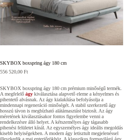
SKYBOX boxspring ágy 180 cm
556 520,00
Ft
SKYBOX boxspring ágy 180 cm prémium minőségű termék.
A megfelelő
ágy
kiválasztása alapvető eleme a kényelmes és
pihentető alvásnak. Az ágy kialakítása befolyásolja a
mindennapi regeneráció minőségét. A stabil szerkezetű ágy
hosszú távon is megbízható alátámasztást biztosít. Az ágy
méretének kiválasztásakor fontos figyelembe venni a
rendelkezésre álló helyet. A kétszemélyes ágy tágasabb
pihenési felületet kínál. Az egyszemélyes ágy ideális megoldás
kisebb helyiségekben. A modern ágy letisztult megjelenéssel
illeszkedik a mai enteriőrökhöz. A klasszikus formavilágú ágy