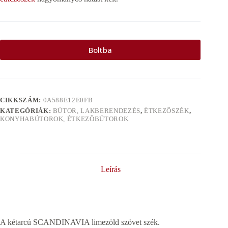
Boltba
CIKKSZÁM:
0A588E12E0FB
KATEGÓRIÁK:
BÚTOR, LAKBERENDEZÉS
,
ÉTKEZÕSZÉK
,
KONYHABÚTOROK, ÉTKEZÕBÚTOROK
Leírás
A kétarcú SCANDINAVIA limezöld szövet szék.