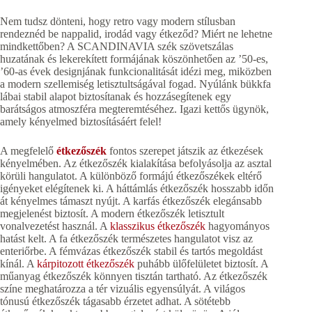
Nem tudsz dönteni, hogy retro vagy modern stílusban
rendeznéd be nappalid, irodád vagy étkeződ? Miért ne lehetne
mindkettőben? A SCANDINAVIA szék szövetszálas
huzatának és lekerekített formájának köszönhetően az ’50-es,
’60-as évek designjának funkcionalitását idézi meg, miközben
a modern szellemiség letisztultságával fogad. Nyúlánk bükkfa
lábai stabil alapot biztosítanak és hozzásegítenek egy
barátságos atmoszféra megteremtéséhez. Igazi kettős ügynök,
amely kényelmed biztosításáért felel!
A megfelelő
étkezőszék
fontos szerepet játszik az étkezések
kényelmében. Az étkezőszék kialakítása befolyásolja az asztal
körüli hangulatot. A különböző formájú étkezőszékek eltérő
igényeket elégítenek ki. A háttámlás étkezőszék hosszabb időn
át kényelmes támaszt nyújt. A karfás étkezőszék elegánsabb
megjelenést biztosít. A modern étkezőszék letisztult
vonalvezetést használ. A
klasszikus étkezőszék
hagyományos
hatást kelt. A fa étkezőszék természetes hangulatot visz az
enteriőrbe. A fémvázas étkezőszék stabil és tartós megoldást
kínál. A
kárpitozott étkezőszék
puhább ülőfelületet biztosít. A
műanyag étkezőszék könnyen tisztán tartható. Az étkezőszék
színe meghatározza a tér vizuális egyensúlyát. A világos
tónusú étkezőszék tágasabb érzetet adhat. A sötétebb