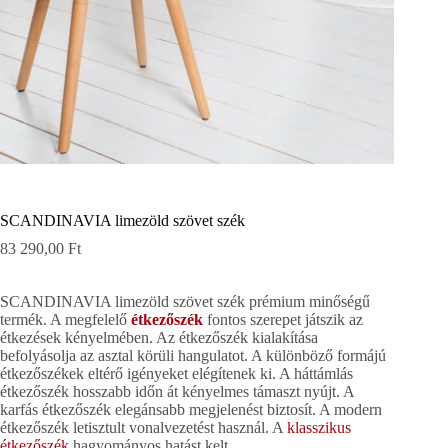
SCANDINAVIA limezöld szövet szék
83 290,00
Ft
SCANDINAVIA limezöld szövet szék prémium minőségű
termék. A megfelelő
étkezőszék
fontos szerepet játszik az
étkezések kényelmében. Az étkezőszék kialakítása
befolyásolja az asztal körüli hangulatot. A különböző formájú
étkezőszékek eltérő igényeket elégítenek ki. A háttámlás
étkezőszék hosszabb időn át kényelmes támaszt nyújt. A
karfás étkezőszék elegánsabb megjelenést biztosít. A modern
étkezőszék letisztult vonalvezetést használ. A
klasszikus
étkezőszék
hagyományos hatást kelt.