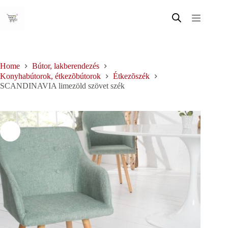
Skip
to
content
Home
Bútor, lakberendezés
Konyhabútorok, étkezõbútorok
Étkezõszék
SCANDINAVIA limezöld szövet szék