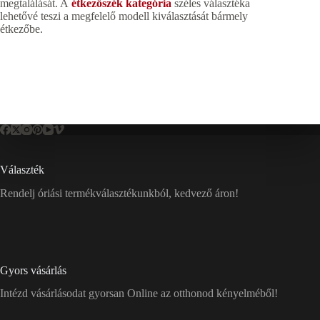
megtalálását. A
étkezőszék kategória
széles választéka
lehetővé teszi a megfelelő modell kiválasztását bármely
étkezőbe.
Választék
Rendelj óriási termékválasztékunkból, kedvező áron!
Gyors vásárlás
Intézd vásárlásodat gyorsan Online az otthonod kényelméből!