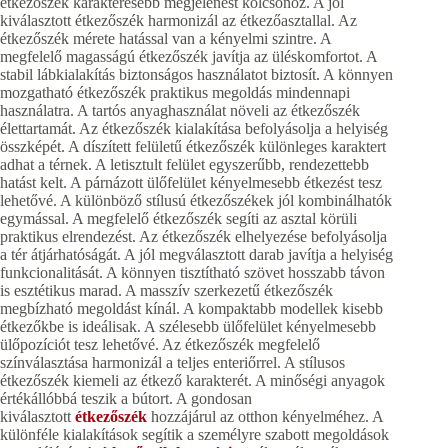
étkezőszék karakteresebb megjelenést kölcsönöz. A jól
kiválasztott étkezőszék harmonizál az étkezőasztallal. Az
étkezőszék mérete hatással van a kényelmi szintre. A
megfelelő magasságú étkezőszék javítja az üléskomfortot. A
stabil lábkialakítás biztonságos használatot biztosít. A könnyen
mozgatható étkezőszék praktikus megoldás mindennapi
használatra. A tartós anyaghasználat növeli az étkezőszék
élettartamát. Az étkezőszék kialakítása befolyásolja a helyiség
összképét. A díszített felületű étkezőszék különleges karaktert
adhat a térnek. A letisztult felület egyszerűbb, rendezettebb
hatást kelt. A párnázott ülőfelület kényelmesebb étkezést tesz
lehetővé. A különböző stílusú étkezőszékek jól kombinálhatók
egymással. A megfelelő étkezőszék segíti az asztal körüli
praktikus elrendezést. Az étkezőszék elhelyezése befolyásolja
a tér átjárhatóságát. A jól megválasztott darab javítja a helyiség
funkcionalitását. A könnyen tisztítható szövet hosszabb távon
is esztétikus marad. A masszív szerkezetű étkezőszék
megbízható megoldást kínál. A kompaktabb modellek kisebb
étkezőkbe is ideálisak. A szélesebb ülőfelület kényelmesebb
ülőpozíciót tesz lehetővé. Az étkezőszék megfelelő
színválasztása harmonizál a teljes enteriőrrel. A stílusos
étkezőszék kiemeli az étkező karakterét. A minőségi anyagok
értékállóbbá teszik a bútort. A gondosan
kiválasztott
étkezőszék
hozzájárul az otthon kényelméhez. A
különféle kialakítások segítik a személyre szabott megoldások