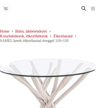
Skip
to
content
Home
Bútor, lakberendezés
Konyhabútorok, étkezõbútorok
Étkezõasztal
SAHEL kerek étkezőasztal üveggel 110×110