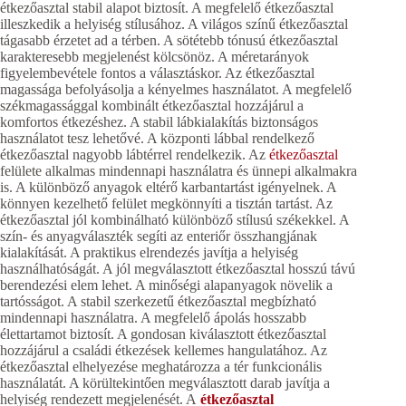
étkezőasztal stabil alapot biztosít. A megfelelő étkezőasztal
illeszkedik a helyiség stílusához. A világos színű étkezőasztal
tágasabb érzetet ad a térben. A sötétebb tónusú étkezőasztal
karakteresebb megjelenést kölcsönöz. A méretarányok
figyelembevétele fontos a választáskor. Az étkezőasztal
magassága befolyásolja a kényelmes használatot. A megfelelő
székmagassággal kombinált étkezőasztal hozzájárul a
komfortos étkezéshez. A stabil lábkialakítás biztonságos
használatot tesz lehetővé. A központi lábbal rendelkező
étkezőasztal nagyobb lábtérrel rendelkezik. Az
étkezőasztal
felülete alkalmas mindennapi használatra és ünnepi alkalmakra
is. A különböző anyagok eltérő karbantartást igényelnek. A
könnyen kezelhető felület megkönnyíti a tisztán tartást. Az
étkezőasztal jól kombinálható különböző stílusú székekkel. A
szín- és anyagválaszték segíti az enteriőr összhangjának
kialakítását. A praktikus elrendezés javítja a helyiség
használhatóságát. A jól megválasztott étkezőasztal hosszú távú
berendezési elem lehet. A minőségi alapanyagok növelik a
tartósságot. A stabil szerkezetű étkezőasztal megbízható
mindennapi használatra. A megfelelő ápolás hosszabb
élettartamot biztosít. A gondosan kiválasztott étkezőasztal
hozzájárul a családi étkezések kellemes hangulatához. Az
étkezőasztal elhelyezése meghatározza a tér funkcionális
használatát. A körültekintően megválasztott darab javítja a
helyiség rendezett megjelenését. A
étkezőasztal