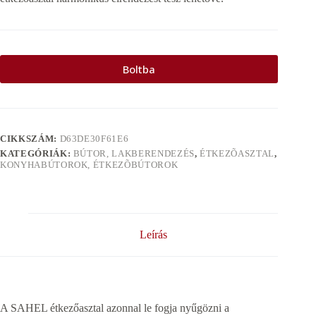
Boltba
CIKKSZÁM:
D63DE30F61E6
KATEGÓRIÁK:
BÚTOR, LAKBERENDEZÉS
,
ÉTKEZÕASZTAL
,
KONYHABÚTOROK, ÉTKEZÕBÚTOROK
Leírás
A SAHEL étkezőasztal azonnal le fogja nyűgözni a