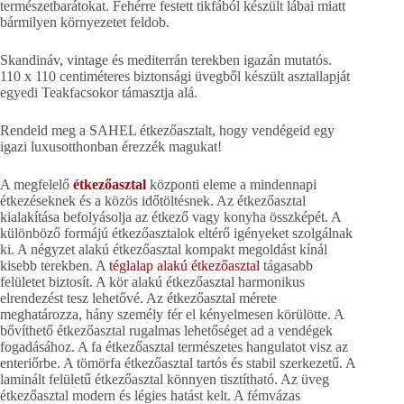
természetbarátokat. Fehérre festett tikfából készült lábai miatt
bármilyen környezetet feldob.
Skandináv, vintage és mediterrán terekben igazán mutatós.
110 x 110 centiméteres biztonsági üvegből készült asztallapját
egyedi Teakfacsokor támasztja alá.
Rendeld meg a SAHEL étkezőasztalt, hogy vendégeid egy
igazi luxusotthonban érezzék magukat!
A megfelelő
étkezőasztal
központi eleme a mindennapi
étkezéseknek és a közös időtöltésnek. Az étkezőasztal
kialakítása befolyásolja az étkező vagy konyha összképét. A
különböző formájú étkezőasztalok eltérő igényeket szolgálnak
ki. A négyzet alakú étkezőasztal kompakt megoldást kínál
kisebb terekben. A
téglalap alakú étkezőasztal
tágasabb
felületet biztosít. A kör alakú étkezőasztal harmonikus
elrendezést tesz lehetővé. Az étkezőasztal mérete
meghatározza, hány személy fér el kényelmesen körülötte. A
bővíthető étkezőasztal rugalmas lehetőséget ad a vendégek
fogadásához. A fa étkezőasztal természetes hangulatot visz az
enteriőrbe. A tömörfa étkezőasztal tartós és stabil szerkezetű. A
laminált felületű étkezőasztal könnyen tisztítható. Az üveg
étkezőasztal modern és légies hatást kelt. A fémvázas