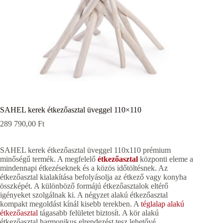
SAHEL kerek étkezőasztal üveggel 110×110
289 790,00
Ft
SAHEL kerek étkezőasztal üveggel 110x110 prémium
minőségű termék. A megfelelő
étkezőasztal
központi eleme a
mindennapi étkezéseknek és a közös időtöltésnek. Az
étkezőasztal kialakítása befolyásolja az étkező vagy konyha
összképét. A különböző formájú étkezőasztalok eltérő
igényeket szolgálnak ki. A négyzet alakú étkezőasztal
kompakt megoldást kínál kisebb terekben. A
téglalap alakú
étkezőasztal
tágasabb felületet biztosít. A kör alakú
étkezőasztal harmonikus elrendezést tesz lehetővé.