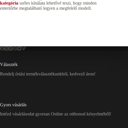
kategória
széles kínálata lehetővé teszi, hogy minden
enteriőrbe megtalálható legyen a megfelelő modell.
Választék
Rendelj óriási termékválasztékunkból, kedvező áron!
Gyors vásárlás
Intézd vásárlásodat gyorsan Online az otthonod kényelméből!