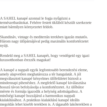
A SAHEL kanapé azonnal le fogja nyűgözni a
természetbarátokat. Fehérre festett tikfából készült szerkezete
miatt bármilyen környezetet feldob.
Skandináv, vintage és mediterrán terekben igazán mutatós.
Három nagy ülőpárnájával pedig maximális komfortérzetet
nyújt.
Rendeld meg a SAHEL kanapét, hogy vendégeid egy igazi
luxusotthonban érezzék magukat!
A kanapé a nappali egyik legfontosabb berendezési eleme,
amely alapvetően meghatározza a tér hangulatát. A jól
megválasztott kanapé kényelmes ülőfelületet biztosít a
mindennapi pihenéshez. A megfelelő kanapé kiválasztása
hosszú távon befolyásolja a komfortérzetet. Az ülőbútor
mérete és formája igazodik a helyiség adottságaihoz. A
minőségi kanapé hozzájárul a harmonikus nappali
kialakításához. A praktikus kialakítású kanapé ideális
megoldás lehet kisebb terekben is. A tágasabb lakóterekben a