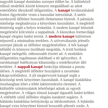
nagyobb kanapé domináns szerepet tölthet be. A különböző
stílusú modellek között könnyen megtalálható az adott
enteriőrhöz illeszkedő ülőgarnitúra. A
kanapé
kiválasztásánál
fontos figyelembe venni a használat intenzitását. A tartós
szerkezetű ülőbútor hosszabb élettartamot biztosít. A párnázás
minősége meghatározza a kényelmes használatot. A megfelelő
tömörség segíti a helyes testtartást. A modern kanapé letisztult
megjelenést kölcsönöz a nappalinak. A klasszikus formavilágú
kanapé elegáns hatást teremt. A
modern kanapé
különösen
népszerű a minimalista terekben. A szövetválasztás jelentős
szerepet játszik az ülőbútor megjelenésében. A bőr kanapé
időtálló és könnyen tisztítható megoldás. A textil borítású
kanapé melegebb, otthonosabb érzetet ad. A moduláris
ülőgarnitúra rugalmasan alakítható a tér igényeihez. A
sarokkanapé hatékonyan kihasználja a rendelkezésre álló
területet. A
nappali kanapé
funkciója túlmutat a puszta
ülésen. A megfelelő ülőbútor hozzájárul a zavartalan
kikapcsolódáshoz. A jól megtervezett kanapé segíti a
közösségi terek kényelmes használatát. A kanapé kialakítása
összhangban lehet a többi lakberendezési elemmel. A
különféle színárnyalatok lehetőséget adnak az egyedi
megjelenésre. A világos tónusú kanapé tágasabb hatást kelthet.
A sötétebb színű ülőbútor elegáns karaktert sugároz. A
háttámla kialakítása befolyásolja az üléskomfortot. A fejtámlás
kanapé extra kényelmet biztosít hosszabb pihenés során. A