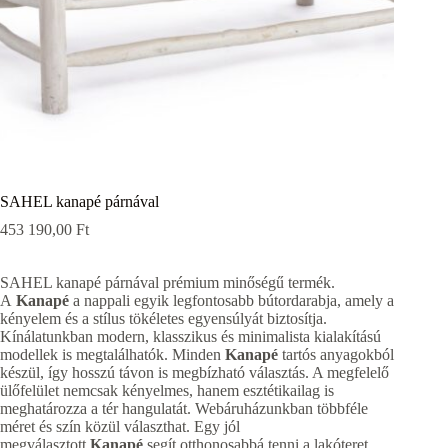
SAHEL kanapé párnával
453 190,00
Ft
SAHEL kanapé párnával prémium minőségű termék.
A
Kanapé
a nappali egyik legfontosabb bútordarabja, amely a
kényelem és a stílus tökéletes egyensúlyát biztosítja.
Kínálatunkban modern, klasszikus és minimalista kialakítású
modellek is megtalálhatók. Minden
Kanapé
tartós anyagokból
készül, így hosszú távon is megbízható választás. A megfelelő
ülőfelület nemcsak kényelmes, hanem esztétikailag is
meghatározza a tér hangulatát. Webáruházunkban többféle
méret és szín közül választhat. Egy jól
megválasztott
Kanapé
segít otthonosabbá tenni a lakóteret.