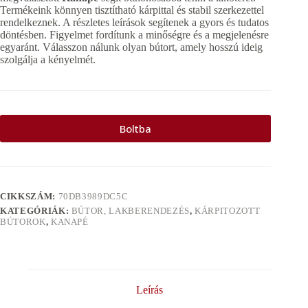
Termékeink könnyen tisztítható kárpittal és stabil szerkezettel
rendelkeznek. A részletes leírások segítenek a gyors és tudatos
döntésben. Figyelmet fordítunk a minőségre és a megjelenésre
egyaránt. Válasszon nálunk olyan bútort, amely hosszú ideig
szolgálja a kényelmét.
Boltba
CIKKSZÁM:
70DB3989DC5C
KATEGÓRIÁK:
BÚTOR, LAKBERENDEZÉS
,
KÁRPITOZOTT
BÚTOROK
,
KANAPÉ
Leírás