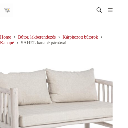
Skip
to
content
Home
Bútor, lakberendezés
Kárpitozott bútorok
Kanapé
SAHEL kanapé párnával