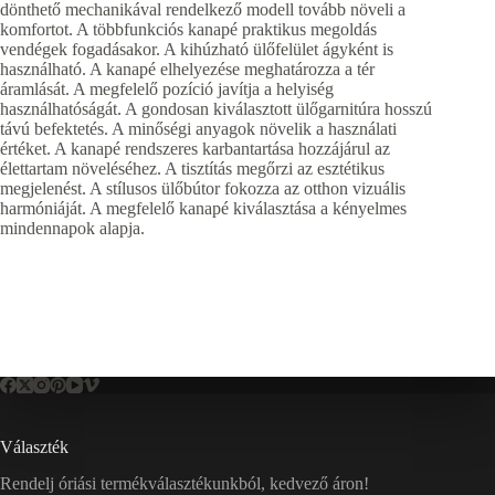
dönthető mechanikával rendelkező modell tovább növeli a
komfortot. A többfunkciós kanapé praktikus megoldás
vendégek fogadásakor. A kihúzható ülőfelület ágyként is
használható. A kanapé elhelyezése meghatározza a tér
áramlását. A megfelelő pozíció javítja a helyiség
használhatóságát. A gondosan kiválasztott ülőgarnitúra hosszú
távú befektetés. A minőségi anyagok növelik a használati
értéket. A kanapé rendszeres karbantartása hozzájárul az
élettartam növeléséhez. A tisztítás megőrzi az esztétikus
megjelenést. A stílusos ülőbútor fokozza az otthon vizuális
harmóniáját. A megfelelő kanapé kiválasztása a kényelmes
mindennapok alapja.
Választék
Rendelj óriási termékválasztékunkból, kedvező áron!