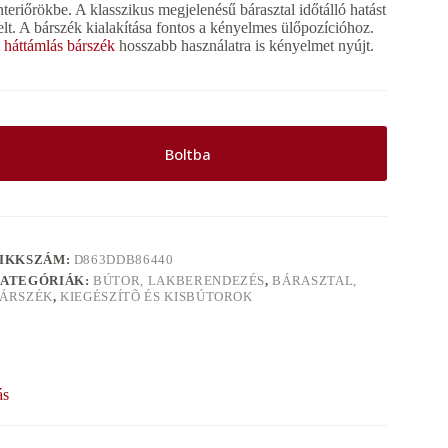
nteriőrökbe. A klasszikus megjelenésű bárasztal időtálló hatást
elt. A bárszék kialakítása fontos a kényelmes ülőpozícióhoz.
A
háttámlás bárszék
hosszabb használatra is kényelmet nyújt.
Boltba
IKKSZÁM:
D863DDB86440
ATEGÓRIÁK:
BÚTOR, LAKBERENDEZÉS
,
BÁRASZTAL,
ÁRSZÉK
,
KIEGÉSZÍTÕ ÉS KISBÚTOROK
ás