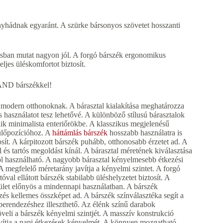
hádnak egyaránt. A szürke bársonyos szövetet hosszanti
kásban mutat nagyon jól. A forgó bárszék ergonomikus
ljes üléskomfortot biztosít.
LAND bárszékkel!
a modern otthonoknak. A bárasztal kialakítása meghatározza
 használatot tesz lehetővé. A különböző stílusú bárasztalok
illik minimalista enteriőrökbe. A klasszikus megjelenésű
 ülőpozícióhoz. A
háttámlás bárszék
hosszabb használatra is
sít. A kárpitozott bárszék puhább, otthonosabb érzetet ad. A
l és tartós megoldást kínál. A bárasztal méretének kiválasztása
 jól használható. A nagyobb bárasztal kényelmesebb étkezési
 A megfelelő méretarány javítja a kényelmi szintet. A forgó
al ellátott bárszék stabilabb üléshelyzetet biztosít. A
elület előnyös a mindennapi használatban. A bárszék
és kellemes összképet ad. A bárszék színválasztéka segít a
berendezéshez illeszthető. Az élénk színű darabok
li a bárszék kényelmi szintjét. A masszív konstrukció
 javítja a napi étkezések kényelmét. A könnyen mozgatható