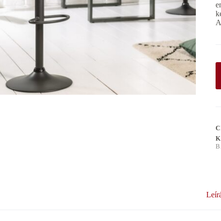
e
k
C
K
B
Leír