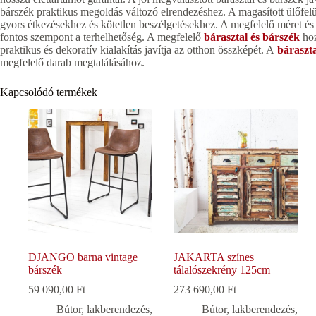
bárszék praktikus megoldás változó elrendezéshez. A magasított ülőfelül
gyors étkezésekhez és kötetlen beszélgetésekhez. A megfelelő méret és 
fontos szempont a terhelhetőség. A megfelelő
bárasztal és bárszék
hoz
praktikus és dekoratív kialakítás javítja az otthon összképét. A
báraszta
megfelelő darab megtalálásához.
Kapcsolódó termékek
DJANGO barna vintage
JAKARTA színes
bárszék
tálalószekrény 125cm
59 090,00
Ft
273 690,00
Ft
Bútor, lakberendezés
,
Bútor, lakberendezés
,