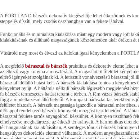
A PORTLAND bárszék dekoratív kiegészítője lehet étkeződnek és kony
steppelés díszíti, mely csodás összhangban van a fekete lábával.
Funkcionális és minimalista kialakítása miatt egy modern vagy loft la
kialakításának és állítható magasságának köszönhetően akár órákon át te
Vásárold meg most és élvezd az italokat igazi kényelemben a PORT
A megfelelő
bárasztal és bárszék
praktikus és dekoratív eleme lehet 
az étkező vagy konyha atmoszféráját. A magasított ülőfelület kényelmes
eltérő igényeket szolgálnak ki. A letisztult vonalvezetésű bárasztal jól 
bárasztal időtálló hatást kelt. A bárszék kialakítása fontos a kényelmes
kényelmet nyújt. A háttámla nélküli bárszék légiesebb megjelenést bizto
fa bárszék természetes hatást teremt a térben. A fém vázas bárszék stabi
függ a rendelkezésre álló helytől. A kompakt bárasztal kis terekben is
felületet biztosít. A bárszék magassága igazodik a bárasztal méretéhez.
ülőlappal rendelkező bárszék könnyebb mozgást tesz lehetővé. A lábtartóv
bárasztal felülete tartós anyagokból készülhet. A könnyen tisztítható f
elhelyezése meghatározza az étkező tér arányait. A harmonikus elrendez
tér hangulatának kialakításában. A semleges tónusú bárszék bármilyen 
hangsúlyos dekorációs elemmé válhatnak. A modern anyaghasználat növe
hosszú élettartamot garantál. A jól megválasztott bárasztal és bárszék