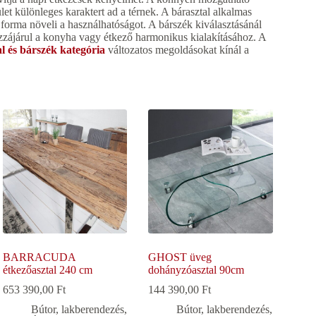
et különleges karaktert ad a térnek. A bárasztal alkalmas
forma növeli a használhatóságot. A bárszék kiválasztásánál
zájárul a konyha vagy étkező harmonikus kialakításához. A
l és bárszék kategória
változatos megoldásokat kínál a
BARRACUDA
GHOST üveg
étkezőasztal 240 cm
dohányzóasztal 90cm
653 390,00
Ft
144 390,00
Ft
Bútor, lakberendezés
,
Bútor, lakberendezés
,