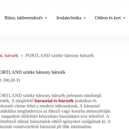
Bútor, lakberendezés
Irodatechnika
Otthon és kert
al, bárszék
PORTLAND szürke bársony bárszék
ORTLAND szürke bársony bárszék
3 390,00
Ft
ORTLAND szürke bársony bárszék prémium minőségű
ermék. A megfelelő
bárasztal és bárszék
praktikus és
ekoratív eleme lehet a modern otthonoknak. A bárasztal
ialakítása meghatározza az étkező vagy konyha atmoszféráját.
 magasított ülőfelület kényelmes használatot tesz lehetővé. A
ülönböző stílusú bárasztalok eltérő igényeket szolgálnak ki. A
etisztult vonalvezetésű bárasztal jól illik minimalista