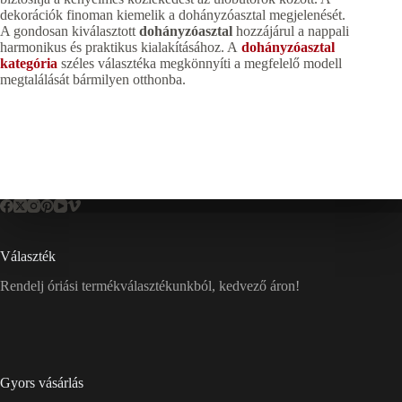
dekorációk finoman kiemelik a dohányzóasztal megjelenését.
A gondosan kiválasztott
dohányzóasztal
hozzájárul a nappali
harmonikus és praktikus kialakításához. A
dohányzóasztal
kategória
széles választéka megkönnyíti a megfelelő modell
megtalálását bármilyen otthonba.
Választék
Rendelj óriási termékválasztékunkból, kedvező áron!
Gyors vásárlás