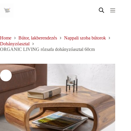
Skip
to
content
Home
Bútor, lakberendezés
Nappali szoba bútorok
Dohányzóasztal
ORGANIC LIVING rózsafa dohányzóasztal 60cm