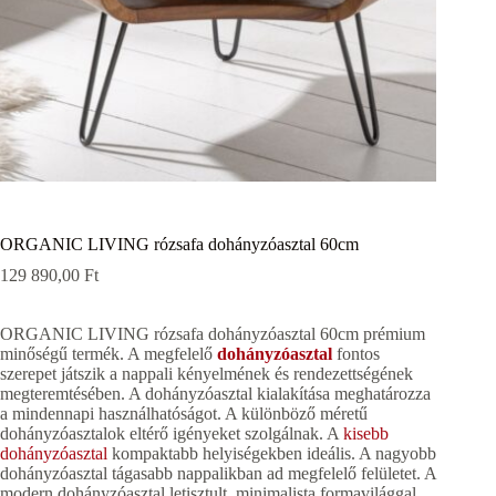
ORGANIC LIVING rózsafa dohányzóasztal 60cm
129 890,00
Ft
ORGANIC LIVING rózsafa dohányzóasztal 60cm prémium
minőségű termék. A megfelelő
dohányzóasztal
fontos
szerepet játszik a nappali kényelmének és rendezettségének
megteremtésében. A dohányzóasztal kialakítása meghatározza
a mindennapi használhatóságot. A különböző méretű
dohányzóasztalok eltérő igényeket szolgálnak. A
kisebb
dohányzóasztal
kompaktabb helyiségekben ideális. A nagyobb
dohányzóasztal tágasabb nappalikban ad megfelelő felületet. A
modern dohányzóasztal letisztult, minimalista formavilággal