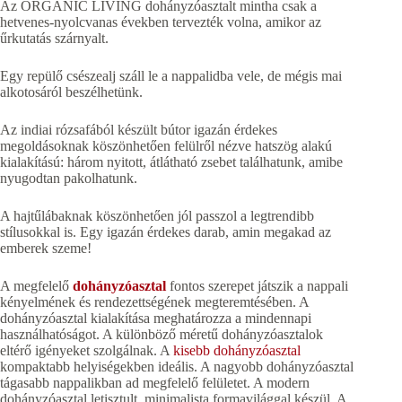
Az ORGANIC LIVING dohányzóasztalt mintha csak a
hetvenes-nyolcvanas években tervezték volna, amikor az
űrkutatás szárnyalt.
Egy repülő csészealj száll le a nappalidba vele, de mégis mai
alkotosáról beszélhetünk.
Az indiai rózsafából készült bútor igazán érdekes
megoldásoknak köszönhetően felülről nézve hatszög alakú
kialakítású: három nyitott, átlátható zsebet találhatunk, amibe
nyugodtan pakolhatunk.
A hajtűlábaknak köszönhetően jól passzol a legtrendibb
stílusokkal is. Egy igazán érdekes darab, amin megakad az
emberek szeme!
A megfelelő
dohányzóasztal
fontos szerepet játszik a nappali
kényelmének és rendezettségének megteremtésében. A
dohányzóasztal kialakítása meghatározza a mindennapi
használhatóságot. A különböző méretű dohányzóasztalok
eltérő igényeket szolgálnak. A
kisebb dohányzóasztal
kompaktabb helyiségekben ideális. A nagyobb dohányzóasztal
tágasabb nappalikban ad megfelelő felületet. A modern
dohányzóasztal letisztult, minimalista formavilággal készül. A