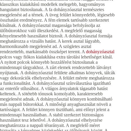
klasszikus kialakítású modellek melegebb, hagyományos
hangulatot biztosítanak. A fa dohányzóasztal természetes
megjelenést ad a térnek. A üveg felület könnyedebb, légiesebb
összhatást eredményez. A fém elemek tartósabb szerkezetet
kínálnak. A dohányzóasztal magassága befolyásolja az
ülőbútorokhoz való illeszkedést. A megfelelő magasság
kényelmesebb használatot biztosít. A dohányzóasztal formája
meghatározza a vizuális hatást. A kerek asztal lágyabb,
harmonikusabb megjelenést ad. A szögletes asztal
rendezettebb, markánsabb összképet teremt. A
dohányzóasztal
polcos vagy fiókos kialakítása extra tárolási lehetőséget kínál.
A nyitott polcok könnyebb hozzáférést biztosítanak a
mindennapi tárgyakhoz. A zárt elemek rendezettebb látványt
nyújtanak. A dohányzóasztal felülete alkalmas könyvek, tálcák
vagy dekorációk elhelyezésére. A felület mérete meghatározza
a funkcionalitást. A dohányzóasztal színválasztása igazítható
az enteriőr stílusához. A világos árnyalatok tágasabb hatást
keltenek. A sötétebb tónusok komolyabb, karakteresebb
megjelenést adnak. A dohányzóasztal könnyen kombinálható
más nappali bútorokkal. A minőségi anyaghasználat növeli a
tartósságot. A felület könnyen tisztítható, ami előnyt jelent a
mindennapi használatban. A stabil szerkezet biztonságos
használatot tesz lehetővé. A dohányzóasztal elhelyezése
meghatározza a nappali térarányait. A megfelelő méret
biztosítja a kényelmes közlekedést az ülőbútorok között. A