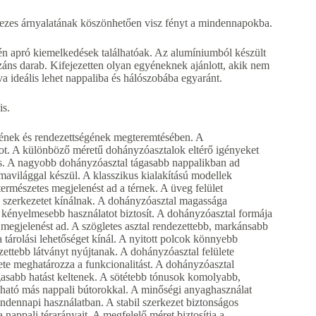
zes árnyalatának köszönhetően visz fényt a mindennapokba.
én apró kiemelkedések találhatóak. Az alumíniumból készült
áns darab. Kifejezetten olyan egyéneknek ajánlott, akik nem
a ideális lehet nappaliba és hálószobába egyaránt.
is.
mének és rendezettségének megteremtésében. A
ot. A különböző méretű dohányzóasztalok eltérő igényeket
s. A nagyobb dohányzóasztal tágasabb nappalikban ad
rmavilággal készül. A klasszikus kialakítású modellek
rmészetes megjelenést ad a térnek. A üveg felület
 szerkezetet kínálnak. A dohányzóasztal magassága
 kényelmesebb használatot biztosít. A dohányzóasztal formája
 megjelenést ad. A szögletes asztal rendezettebb, markánsabb
 tárolási lehetőséget kínál. A nyitott polcok könnyebb
ettebb látványt nyújtanak. A dohányzóasztal felülete
ete meghatározza a funkcionalitást. A dohányzóasztal
tágasabb hatást keltenek. A sötétebb tónusok komolyabb,
ható más nappali bútorokkal. A minőségi anyaghasználat
 mindennapi használatban. A stabil szerkezet biztonságos
nappali térarányait. A megfelelő méret biztosítja a