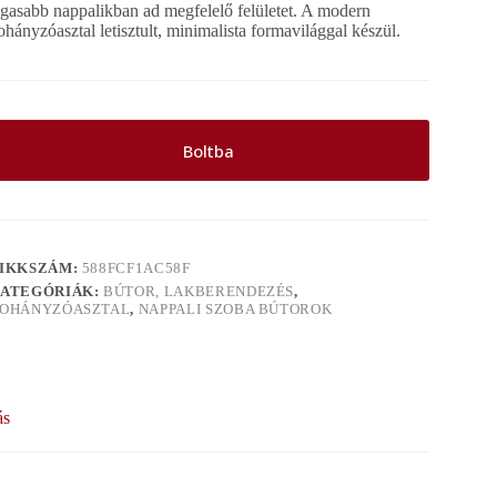
ágasabb nappalikban ad megfelelő felületet. A modern
ohányzóasztal letisztult, minimalista formavilággal készül.
Boltba
IKKSZÁM:
588FCF1AC58F
ATEGÓRIÁK:
BÚTOR, LAKBERENDEZÉS
,
OHÁNYZÓASZTAL
,
NAPPALI SZOBA BÚTOROK
ás