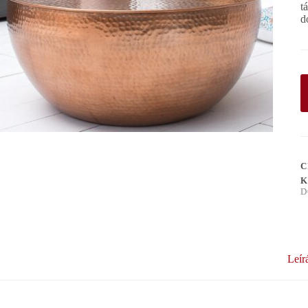
t
d
C
K
D
Leír