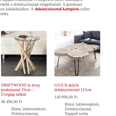
emelik a dohányzóasztal megjelenését. A gondosan
kus kialakításához. A
dohányzóasztal kategória
széles
honba.
DRIFTWOOD fa üveg
GOA II akácfa
lerakóasztal 35cm –
dohányzóasztal 115cm
Üveglap nélkül
140 890,00
Ft
48 490,00
Ft
Bútor, lakberendezés
,
Bútor, lakberendezés
,
Dohányzóasztal
,
Dohányzóasztal
,
Nappali szoba