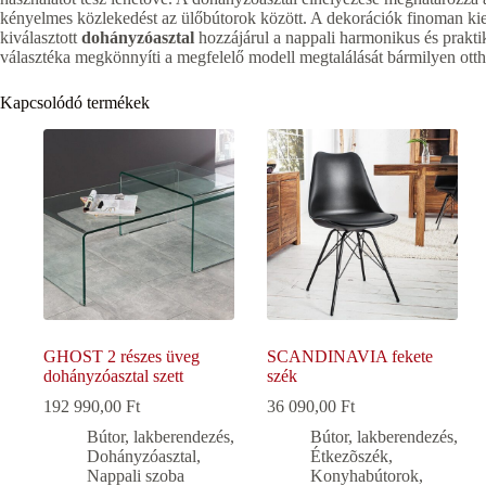
kényelmes közlekedést az ülőbútorok között. A dekorációk finoman ki
kiválasztott
dohányzóasztal
hozzájárul a nappali harmonikus és prakti
választéka megkönnyíti a megfelelő modell megtalálását bármilyen ott
Kapcsolódó termékek
GHOST 2 részes üveg
SCANDINAVIA fekete
dohányzóasztal szett
szék
192 990,00
Ft
36 090,00
Ft
Bútor, lakberendezés
,
Bútor, lakberendezés
,
Dohányzóasztal
,
Étkezõszék
,
Nappali szoba
Konyhabútorok,