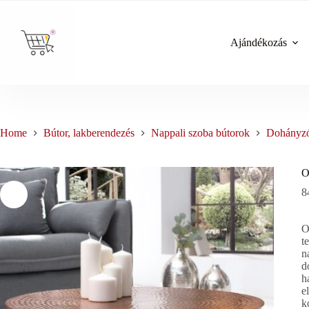
Skip
to
content
Ajándékozás
Home
Bútor, lakberendezés
Nappali szoba bútorok
Dohányzó
O
8
O
t
n
d
h
e
k