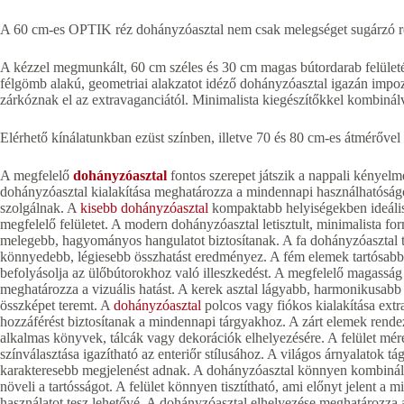
A 60 cm-es OPTIK réz dohányzóasztal nem csak melegséget sugárzó re
A kézzel megmunkált, 60 cm széles és 30 cm magas bútordarab felület
félgömb alakú, geometriai alakzatot idéző dohányzóasztal igazán impoz
zárkóznak el az extravaganciától. Minimalista kiegészítőkkel kombinálv
Elérhető kínálatunkban ezüst színben, illetve 70 és 80 cm-es átmérővel 
A megfelelő
dohányzóasztal
fontos szerepet játszik a nappali kényel
dohányzóasztal kialakítása meghatározza a mindennapi használhatóság
szolgálnak. A
kisebb dohányzóasztal
kompaktabb helyiségekben ideáli
megfelelő felületet. A modern dohányzóasztal letisztult, minimalista fo
melegebb, hagyományos hangulatot biztosítanak. A fa dohányzóasztal te
könnyedebb, légiesebb összhatást eredményez. A fém elemek tartósabb
befolyásolja az ülőbútorokhoz való illeszkedést. A megfelelő magasság
meghatározza a vizuális hatást. A kerek asztal lágyabb, harmonikusabb
összképet teremt. A
dohányzóasztal
polcos vagy fiókos kialakítása extra
hozzáférést biztosítanak a mindennapi tárgyakhoz. A zárt elemek rendez
alkalmas könyvek, tálcák vagy dekorációk elhelyezésére. A felület mér
színválasztása igazítható az enteriőr stílusához. A világos árnyalatok 
karakteresebb megjelenést adnak. A dohányzóasztal könnyen kombinál
növeli a tartósságot. A felület könnyen tisztítható, ami előnyt jelent a
használatot tesz lehetővé. A dohányzóasztal elhelyezése meghatározza a 