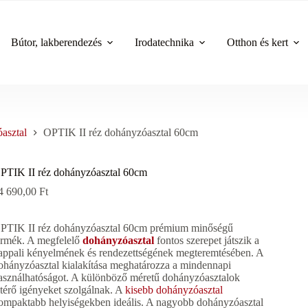
Bútor, lakberendezés
Irodatechnika
Otthon és kert
asztal
OPTIK II réz dohányzóasztal 60cm
PTIK II réz dohányzóasztal 60cm
4 690,00
Ft
PTIK II réz dohányzóasztal 60cm prémium minőségű
ermék. A megfelelő
dohányzóasztal
fontos szerepet játszik a
appali kényelmének és rendezettségének megteremtésében. A
ohányzóasztal kialakítása meghatározza a mindennapi
asználhatóságot. A különböző méretű dohányzóasztalok
ltérő igényeket szolgálnak. A
kisebb dohányzóasztal
ompaktabb helyiségekben ideális. A nagyobb dohányzóasztal