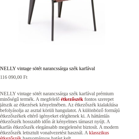
NELLY vintage sötét narancssárga szék karfával
116 090,00
Ft
NELLY vintage sötét narancssárga szék karfával prémium
minőségű termék. A megfelelő
étkezőszék
fontos szerepet
játszik az étkezések kényelmében. Az étkezőszék kialakítása
befolyásolja az asztal körüli hangulatot. A különböző formájú
étkezőszékek eltérő igényeket elégítenek ki. A háttámlás
étkezőszék hosszabb időn át kényelmes támaszt nyújt. A
karfás étkezőszék elegánsabb megjelenést biztosít. A modern
étkezőszék letisztult vonalvezetést használ. A
klasszikus
étkezőszék
hagyományos hatást kelt.