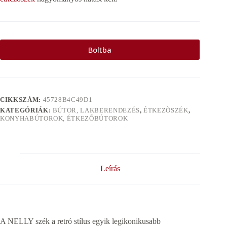
Boltba
CIKKSZÁM:
45728B4C49D1
KATEGÓRIÁK:
BÚTOR, LAKBERENDEZÉS
,
ÉTKEZÕSZÉK
,
KONYHABÚTOROK, ÉTKEZÕBÚTOROK
Leírás
A NELLY szék a retró stílus egyik legikonikusabb