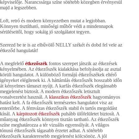
képviselője. Narancssárga színe sötétebb közegben érvényesül
majd a legszebben.
Loft, retró és modern környezetben mutat a legjobban.
Könnyen tisztítható, minőségi műbőr védi a mindennapok
sérüléseitől, hogy sokáig jó szolgálatot tegyen.
Szerezd be te is az elbűvölő NELLY székét és dobd fel vele az
étkeződ hangulatát!
A megfelelő
étkezőszék
fontos szerepet játszik az étkezések
kényelmében. Az étkezőszék kialakítása befolyásolja az asztal
körüli hangulatot. A különböző formájú étkezőszékek eltérő
igényeket elégítenek ki. A háttámlás étkezőszék hosszabb időn
át kényelmes támaszt nyújt. A karfás étkezőszék elegánsabb
megjelenést biztosít. A modern étkezőszék letisztult
vonalvezetést használ. A
klasszikus étkezőszék
hagyományos
hatást kelt. A fa étkezőszék természetes hangulatot visz az
enteriőrbe. A fémvázas étkezőszék stabil és tartós megoldást
kínál. A
kárpitozott étkezőszék
puhább ülőfelületet biztosít. A
műanyag étkezőszék könnyen tisztán tartható. Az étkezőszék
színe meghatározza a tér vizuális egyensúlyát. A világos
tónusú étkezőszék tágasabb érzetet adhat. A sötétebb
étkezőszék karakteresebb megjelenést kölcsönöz. A jól