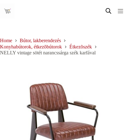
Skip
to
content
Home
Bútor, lakberendezés
Konyhabútorok, étkezõbútorok
Étkezõszék
NELLY vintage sötét narancssárga szék karfával