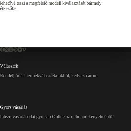
lehetővé teszi a megfelelő modell kiválasztását bármely
étkezőbe.
Választék
Rendelj óriási termékválasztékunkból, kedvező áron!
Gyors vásárlás
Intézd vásárlásodat gyorsan Online az otthonod kényelméből!