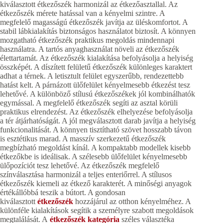
kiválasztott étkezőszék harmonizál az étkezőasztallal. Az
étkezőszék mérete hatással van a kényelmi szintre. A
megfelelő magasságú étkezőszék javítja az üléskomfortot. A
stabil lábkialakítás biztonságos használatot biztosít. A könnyen
mozgatható étkezőszék praktikus megoldás mindennapi
használatra. A tartós anyaghasználat növeli az étkezőszék
élettartamát. Az étkezőszék kialakítása befolyásolja a helyiség
összképét. A díszített felületű étkezőszék különleges karaktert
adhat a térnek. A letisztult felület egyszerűbb, rendezettebb
hatást kelt. A párnázott ülőfelület kényelmesebb étkezést tesz
lehetővé. A különböző stílusú étkezőszékek jól kombinálhatók
egymással. A megfelelő étkezőszék segíti az asztal körüli
praktikus elrendezést. Az étkezőszék elhelyezése befolyásolja
a tér átjárhatóságát. A jól megválasztott darab javítja a helyiség
funkcionalitását. A könnyen tisztítható szövet hosszabb távon
is esztétikus marad. A masszív szerkezetű étkezőszék
megbízható megoldást kínál. A kompaktabb modellek kisebb
étkezőkbe is ideálisak. A szélesebb ülőfelület kényelmesebb
ülőpozíciót tesz lehetővé. Az étkezőszék megfelelő
színválasztása harmonizál a teljes enteriőrrel. A stílusos
étkezőszék kiemeli az étkező karakterét. A minőségi anyagok
értékállóbbá teszik a bútort. A gondosan
kiválasztott
étkezőszék
hozzájárul az otthon kényelméhez. A
különféle kialakítások segítik a személyre szabott megoldások
megtalálását. A
étkezőszék kategória
széles választéka