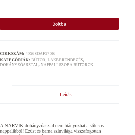
Boltba
CIKKSZÁM:
49568DAF570B
KATEGÓRIÁK:
BÚTOR, LAKBERENDEZÉS
,
DOHÁNYZÓASZTAL
,
NAPPALI SZOBA BÚTOROK
Leírás
A NARVIK dohányzóasztal nem hiányozhat a stílusos
nappalikból! Ezüst és barna színvilága visszafogottan