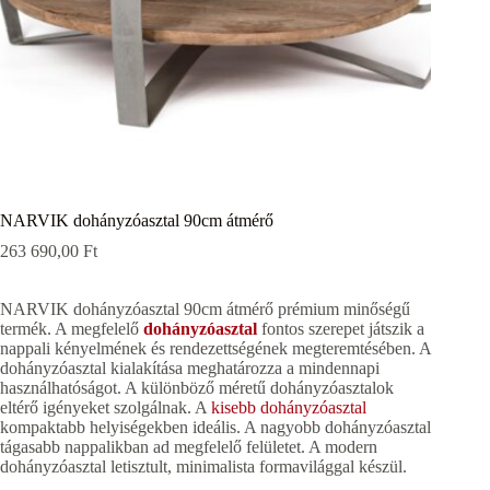
NARVIK dohányzóasztal 90cm átmérő
263 690,00
Ft
NARVIK dohányzóasztal 90cm átmérő prémium minőségű
termék. A megfelelő
dohányzóasztal
fontos szerepet játszik a
nappali kényelmének és rendezettségének megteremtésében. A
dohányzóasztal kialakítása meghatározza a mindennapi
használhatóságot. A különböző méretű dohányzóasztalok
eltérő igényeket szolgálnak. A
kisebb dohányzóasztal
kompaktabb helyiségekben ideális. A nagyobb dohányzóasztal
tágasabb nappalikban ad megfelelő felületet. A modern
dohányzóasztal letisztult, minimalista formavilággal készül.