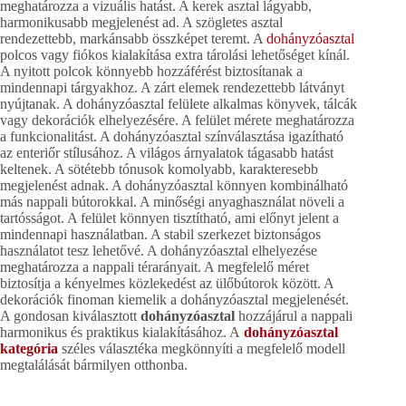
meghatározza a vizuális hatást. A kerek asztal lágyabb,
harmonikusabb megjelenést ad. A szögletes asztal
rendezettebb, markánsabb összképet teremt. A
dohányzóasztal
polcos vagy fiókos kialakítása extra tárolási lehetőséget kínál.
A nyitott polcok könnyebb hozzáférést biztosítanak a
mindennapi tárgyakhoz. A zárt elemek rendezettebb látványt
nyújtanak. A dohányzóasztal felülete alkalmas könyvek, tálcák
vagy dekorációk elhelyezésére. A felület mérete meghatározza
a funkcionalitást. A dohányzóasztal színválasztása igazítható
az enteriőr stílusához. A világos árnyalatok tágasabb hatást
keltenek. A sötétebb tónusok komolyabb, karakteresebb
megjelenést adnak. A dohányzóasztal könnyen kombinálható
más nappali bútorokkal. A minőségi anyaghasználat növeli a
tartósságot. A felület könnyen tisztítható, ami előnyt jelent a
mindennapi használatban. A stabil szerkezet biztonságos
használatot tesz lehetővé. A dohányzóasztal elhelyezése
meghatározza a nappali térarányait. A megfelelő méret
biztosítja a kényelmes közlekedést az ülőbútorok között. A
dekorációk finoman kiemelik a dohányzóasztal megjelenését.
A gondosan kiválasztott
dohányzóasztal
hozzájárul a nappali
harmonikus és praktikus kialakításához. A
dohányzóasztal
kategória
széles választéka megkönnyíti a megfelelő modell
megtalálását bármilyen otthonba.