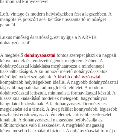
harmonizál környezetével.
Loft, vintage és modern helyiségekben fest a legszebben. A
mangófa és porszórt acél kettőse hosszantartó minőséget
garantál.
Luxus minőség és tartósság, ezt nyújtja a NARVIK
dohányzóasztal!
A megfelelő
dohányzóasztal
fontos szerepet játszik a nappali
kényelmének és rendezettségének megteremtésében. A
dohányzóasztal kialakítása meghatározza a mindennapi
használhatóságot. A különböző méretű dohányzóasztalok
eltérő igényeket szolgálnak. A
kisebb dohányzóasztal
kompaktabb helyiségekben ideális. A nagyobb dohányzóasztal
tágasabb nappalikban ad megfelelő felületet. A modern
dohányzóasztal letisztult, minimalista formavilággal készül. A
klasszikus kialakítású modellek melegebb, hagyományos
hangulatot biztosítanak. A fa dohányzóasztal természetes
megjelenést ad a térnek. A üveg felület könnyedebb, légiesebb
összhatást eredményez. A fém elemek tartósabb szerkezetet
kínálnak. A dohányzóasztal magassága befolyásolja az
ülőbútorokhoz való illeszkedést. A megfelelő magasság
kényelmesebb használatot biztosít. A dohányzóasztal formája