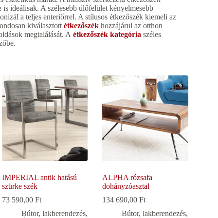
s ideálisak. A szélesebb ülőfelület kényelmesebb
izál a teljes enteriőrrel. A stílusos étkezőszék kiemeli az
gondosan kiválasztott
étkezőszék
hozzájárul az otthon
goldások megtalálását. A
étkezőszék kategória
széles
ezőbe.
IMPERIAL antik hatású
ALPHA rózsafa
szürke szék
dohányzóasztal
73 590,00
Ft
134 690,00
Ft
Bútor, lakberendezés
,
Bútor, lakberendezés
,