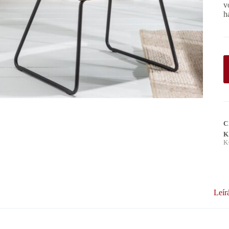
v
h
C
K
K
Leír