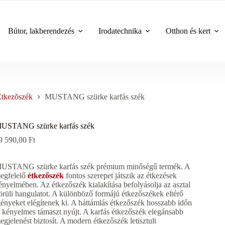
Bútor, lakberendezés
Irodatechnika
Otthon és kert
Étkezõszék
MUSTANG szürke karfás szék
USTANG szürke karfás szék
9 590,00
Ft
USTANG szürke karfás szék prémium minőségű termék. A
egfelelő
étkezőszék
fontos szerepet játszik az étkezések
ényelmében. Az étkezőszék kialakítása befolyásolja az asztal
örüli hangulatot. A különböző formájú étkezőszékek eltérő
gényeket elégítenek ki. A háttámlás étkezőszék hosszabb időn
t kényelmes támaszt nyújt. A karfás étkezőszék elegánsabb
egjelenést biztosít. A modern étkezőszék letisztult