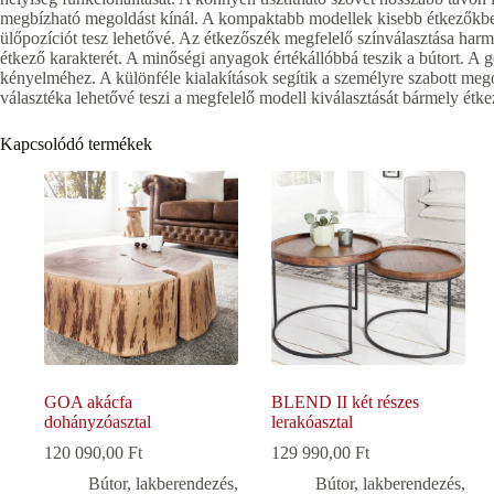
megbízható megoldást kínál. A kompaktabb modellek kisebb étkezőkbe i
ülőpozíciót tesz lehetővé. Az étkezőszék megfelelő színválasztása harmon
étkező karakterét. A minőségi anyagok értékállóbbá teszik a bútort. A 
kényelméhez. A különféle kialakítások segítik a személyre szabott me
választéka lehetővé teszi a megfelelő modell kiválasztását bármely étk
Kapcsolódó termékek
GOA akácfa
BLEND II két részes
dohányzóasztal
lerakóasztal
120 090,00
Ft
129 990,00
Ft
Bútor, lakberendezés
,
Bútor, lakberendezés
,