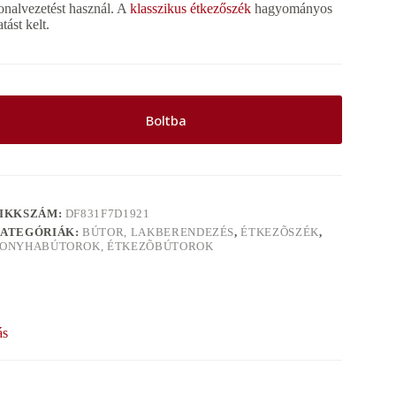
onalvezetést használ. A
klasszikus étkezőszék
hagyományos
atást kelt.
Boltba
IKKSZÁM:
DF831F7D1921
ATEGÓRIÁK:
BÚTOR, LAKBERENDEZÉS
,
ÉTKEZÕSZÉK
,
ONYHABÚTOROK, ÉTKEZÕBÚTOROK
ás