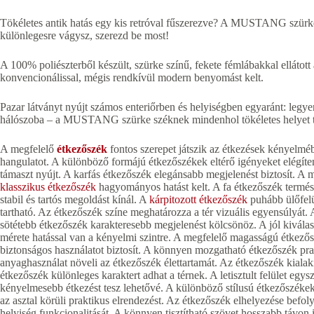
Tökéletes antik hatás egy kis retróval fűszerezve? A MUSTANG szürke
különlegesre vágysz, szerezd be most!
A 100% poliészterből készült, szürke színű, fekete fémlábakkal ellátott
konvencionálissal, mégis rendkívül modern benyomást kelt.
Pazar látványt nyújt számos enteriőrben és helyiségben egyaránt: legye
hálószoba – a MUSTANG szürke széknek mindenhol tökéletes helyet t
A megfelelő
étkezőszék
fontos szerepet játszik az étkezések kényelméb
hangulatot. A különböző formájú étkezőszékek eltérő igényeket elégíte
támaszt nyújt. A karfás étkezőszék elegánsabb megjelenést biztosít. A m
klasszikus étkezőszék
hagyományos hatást kelt. A fa étkezőszék termész
stabil és tartós megoldást kínál. A
kárpitozott étkezőszék
puhább ülőfelü
tartható. Az étkezőszék színe meghatározza a tér vizuális egyensúlyát. 
sötétebb étkezőszék karakteresebb megjelenést kölcsönöz. A jól kiválas
mérete hatással van a kényelmi szintre. A megfelelő magasságú étkezőszé
biztonságos használatot biztosít. A könnyen mozgatható étkezőszék pra
anyaghasználat növeli az étkezőszék élettartamát. Az étkezőszék kialakít
étkezőszék különleges karaktert adhat a térnek. A letisztult felület egys
kényelmesebb étkezést tesz lehetővé. A különböző stílusú étkezőszékek
az asztal körüli praktikus elrendezést. Az étkezőszék elhelyezése befolyá
helyiség funkcionalitását. A könnyen tisztítható szövet hosszabb távon