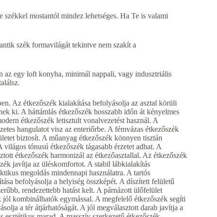
 székkel mostantól mindez lehetséges. Ha Te is valami
 antik szék formavilágát tekintve nem szakít a
n az egy loft konyha, minimál nappali, vagy indusztriális
alálsz.
en. Az étkezőszék kialakítása befolyásolja az asztal körüli
nek ki. A háttámlás étkezőszék hosszabb időn át kényelmes
odern étkezőszék letisztult vonalvezetést használ. A
etes hangulatot visz az enteriőrbe. A fémvázas étkezőszék
letet biztosít. A műanyag étkezőszék könnyen tisztán
A világos tónusú étkezőszék tágasabb érzetet adhat. A
ztott étkezőszék harmonizál az étkezőasztallal. Az étkezőszék
k javítja az üléskomfortot. A stabil lábkialakítás
ktikus megoldás mindennapi használatra. A tartós
ása befolyásolja a helyiség összképét. A díszített felületű
zerűbb, rendezettebb hatást kelt. A párnázott ülőfelület
 jól kombinálhatók egymással. A megfelelő étkezőszék segíti
solja a tér átjárhatóságát. A jól megválasztott darab javítja a
 is esztétikus marad. A masszív szerkezetű étkezőszék