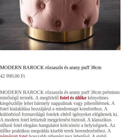
MODERN BAROCK rózsaszín és arany puff 38cm
42 990,00
Ft
MODERN BAROCK rózsaszín és arany puff 38cm prémium
minőségű termék. A megfelelő
fotel és ülőke
kényelmes
kiegészítője lehet bármely nappalinak vagy pihenőtérnek. A
fotel kialakítása hozzájárul a mindennapi komforthoz. A
különböző formavilágú fotelek eltérő igényeket elégítenek ki.
A modern fotel letisztult megjelenést biztosít. A klasszikus
stílusú fotel elegáns hangulatot kölcsönöz a helyiségnek. Az
ülőke praktikus megoldás kisebb terek berendezéséhez. A
párnázott fotel
hosszabb pihenést tesz lehetővé. A stabil