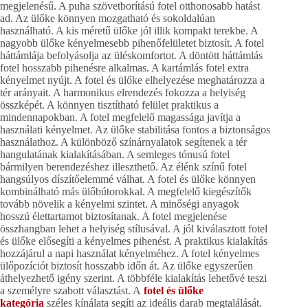
megjelenésű. A puha szövetborítású fotel otthonosabb hatást
ad. Az ülőke könnyen mozgatható és sokoldalúan
használható. A kis méretű ülőke jól illik kompakt terekbe. A
nagyobb ülőke kényelmesebb pihenőfelületet biztosít. A fotel
háttámlája befolyásolja az üléskomfortot. A döntött háttámlás
fotel hosszabb pihenésre alkalmas. A kartámlás fotel extra
kényelmet nyújt. A fotel és ülőke elhelyezése meghatározza a
tér arányait. A harmonikus elrendezés fokozza a helyiség
összképét. A könnyen tisztítható felület praktikus a
mindennapokban. A fotel megfelelő magassága javítja a
használati kényelmet. Az ülőke stabilitása fontos a biztonságos
használathoz. A különböző színárnyalatok segítenek a tér
hangulatának kialakításában. A semleges tónusú fotel
bármilyen berendezéshez illeszthető. Az élénk színű fotel
hangsúlyos díszítőelemmé válhat. A fotel és ülőke könnyen
kombinálható más ülőbútorokkal. A megfelelő kiegészítők
tovább növelik a kényelmi szintet. A minőségi anyagok
hosszú élettartamot biztosítanak. A fotel megjelenése
összhangban lehet a helyiség stílusával. A jól kiválasztott fotel
és ülőke elősegíti a kényelmes pihenést. A praktikus kialakítás
hozzájárul a napi használat kényelméhez. A fotel kényelmes
ülőpozíciót biztosít hosszabb időn át. Az ülőke egyszerűen
áthelyezhető igény szerint. A többféle kialakítás lehetővé teszi
a személyre szabott választást. A
fotel és ülőke
kategória
széles kínálata segíti az ideális darab megtalálását.