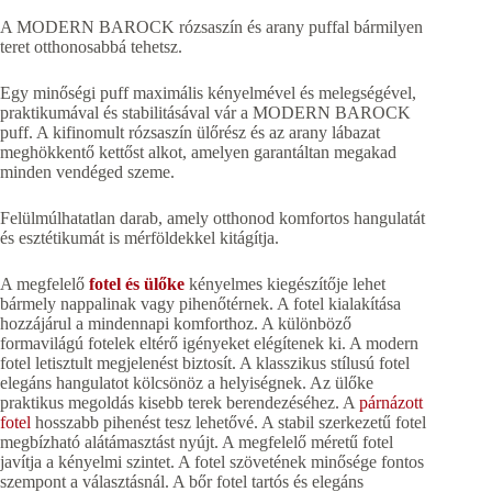
A MODERN BAROCK rózsaszín és arany puffal bármilyen
teret otthonosabbá tehetsz.
Egy minőségi puff maximális kényelmével és melegségével,
praktikumával és stabilitásával vár a MODERN BAROCK
puff. A kifinomult rózsaszín ülőrész és az arany lábazat
meghökkentő kettőst alkot, amelyen garantáltan megakad
minden vendéged szeme.
Felülmúlhatatlan darab, amely otthonod komfortos hangulatát
és esztétikumát is mérföldekkel kitágítja.
A megfelelő
fotel és ülőke
kényelmes kiegészítője lehet
bármely nappalinak vagy pihenőtérnek. A fotel kialakítása
hozzájárul a mindennapi komforthoz. A különböző
formavilágú fotelek eltérő igényeket elégítenek ki. A modern
fotel letisztult megjelenést biztosít. A klasszikus stílusú fotel
elegáns hangulatot kölcsönöz a helyiségnek. Az ülőke
praktikus megoldás kisebb terek berendezéséhez. A
párnázott
fotel
hosszabb pihenést tesz lehetővé. A stabil szerkezetű fotel
megbízható alátámasztást nyújt. A megfelelő méretű fotel
javítja a kényelmi szintet. A fotel szövetének minősége fontos
szempont a választásnál. A bőr fotel tartós és elegáns