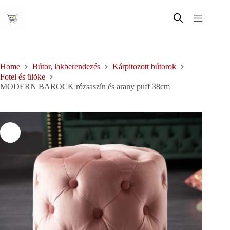
Skip
to
content
Home
Bútor, lakberendezés
Kárpitozott bútorok
Fotel és ülõke
MODERN BAROCK rózsaszín és arany puff 38cm