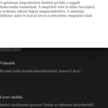
A gondosan megválasztott darabok javítják a nappali
funkcionális kialakítását. A megfelelő fotel és ülőke hozzájárul
a kellemes otthoni légkör megteremtéséhez. A minőségi
ülőbútor stabil és hosszú távon is kényelmes megoldást kínál.
Választék
Rendelj óriási termékválasztékunkból, kedvező áron!
Gyors vásárlás
Intézd vásárlásodat gyorsan Online az otthonod kényelméből!