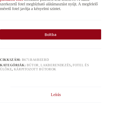
szerkezetű fotel megbízható alátámasztást nyújt. A megfelelő
méretű fotel javítja a kényelmi szintet.
Boltba
CIKKSZÁM:
B671BA6BEEBD
KATEGÓRIÁK:
BÚTOR, LAKBERENDEZÉS
,
FOTEL ÉS
ÜLÕKE
,
KÁRPITOZOTT BÚTOROK
Leírás