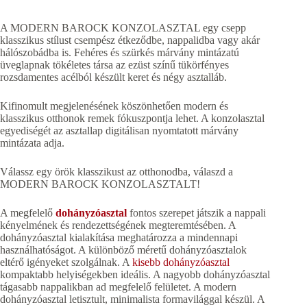
A MODERN BAROCK KONZOLASZTAL egy csepp
klasszikus stílust csempész étkeződbe, nappalidba vagy akár
hálószobádba is. Fehéres és szürkés márvány mintázatú
üveglapnak tökéletes társa az ezüst színű tükörfényes
rozsdamentes acélból készült keret és négy asztalláb.
Kifinomult megjelenésének köszönhetően modern és
klasszikus otthonok remek fókuszpontja lehet. A konzolasztal
egyediségét az asztallap digitálisan nyomtatott márvány
mintázata adja.
Válassz egy örök klasszikust az otthonodba, válaszd a
MODERN BAROCK KONZOLASZTALT!
A megfelelő
dohányzóasztal
fontos szerepet játszik a nappali
kényelmének és rendezettségének megteremtésében. A
dohányzóasztal kialakítása meghatározza a mindennapi
használhatóságot. A különböző méretű dohányzóasztalok
eltérő igényeket szolgálnak. A
kisebb dohányzóasztal
kompaktabb helyiségekben ideális. A nagyobb dohányzóasztal
tágasabb nappalikban ad megfelelő felületet. A modern
dohányzóasztal letisztult, minimalista formavilággal készül. A