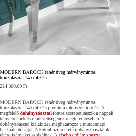
MODERN BAROCK fehér üveg márványmintás
konzolasztal 145x50x75
214 390,00
Ft
MODERN BAROCK fehér üveg márványmintás
konzolasztal 145x50x75 prémium minőségű termék. A
megfelelő
dohányzóasztal
fontos szerepet játszik a nappali
kényelmének és rendezettségének megteremtésében. A
dohányzóasztal kialakítása meghatározza a mindennapi
használhatóságot. A különböző méretű dohányzóasztalok
eltérő igényeket szolgálnak. A
kisebb dohányzóasztal