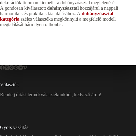
dekorációk finoman kiemelik a dohányzóasztal megjelenését.
A gondosan kiválasztott
dohányzóasztal
hozzájárul a nappali
harmonikus és praktikus kialakításához. A
dohányzóasztal
kategória
széles választéka megkönnyíti a megfelelő modell
megtalálását bármilyen otthonba.
Választék
Rendelj óriási termékválasztékunkból, kedvező áron!
Gyors vásárlás