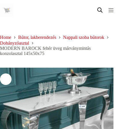
Skip
to
content
Home
Bútor, lakberendezés
Nappali szoba bútorok
Dohányzóasztal
MODERN BAROCK fehér üveg márványmintás
konzolasztal 145x50x75