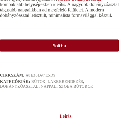
kompaktabb helyiségekben ideális. A nagyobb dohányzóasztal
tágasabb nappalikban ad megfelelő felületet. A modern
dohányzóasztal letisztult, minimalista formavilággal készül.
Boltba
CIKKSZÁM:
A8E36D97E5D9
KATEGÓRIÁK:
BÚTOR, LAKBERENDEZÉS
,
DOHÁNYZÓASZTAL
,
NAPPALI SZOBA BÚTOROK
Leírás