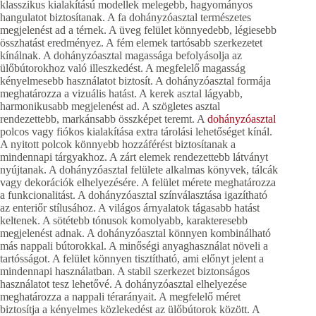
klasszikus kialakítású modellek melegebb, hagyományos
hangulatot biztosítanak. A fa dohányzóasztal természetes
megjelenést ad a térnek. A üveg felület könnyedebb, légiesebb
összhatást eredményez. A fém elemek tartósabb szerkezetet
kínálnak. A dohányzóasztal magassága befolyásolja az
ülőbútorokhoz való illeszkedést. A megfelelő magasság
kényelmesebb használatot biztosít. A dohányzóasztal formája
meghatározza a vizuális hatást. A kerek asztal lágyabb,
harmonikusabb megjelenést ad. A szögletes asztal
rendezettebb, markánsabb összképet teremt. A
dohányzóasztal
polcos vagy fiókos kialakítása extra tárolási lehetőséget kínál.
A nyitott polcok könnyebb hozzáférést biztosítanak a
mindennapi tárgyakhoz. A zárt elemek rendezettebb látványt
nyújtanak. A dohányzóasztal felülete alkalmas könyvek, tálcák
vagy dekorációk elhelyezésére. A felület mérete meghatározza
a funkcionalitást. A dohányzóasztal színválasztása igazítható
az enteriőr stílusához. A világos árnyalatok tágasabb hatást
keltenek. A sötétebb tónusok komolyabb, karakteresebb
megjelenést adnak. A dohányzóasztal könnyen kombinálható
más nappali bútorokkal. A minőségi anyaghasználat növeli a
tartósságot. A felület könnyen tisztítható, ami előnyt jelent a
mindennapi használatban. A stabil szerkezet biztonságos
használatot tesz lehetővé. A dohányzóasztal elhelyezése
meghatározza a nappali térarányait. A megfelelő méret
biztosítja a kényelmes közlekedést az ülőbútorok között. A