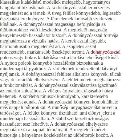
klasszikus kialakítású modellek melegebb, hagyományos
hangulatot biztosítanak. A fa dohányzóasztal természetes
megjelenést ad a térnek. A üveg felület könnyedebb, légiesebb
összhatást eredményez. A fém elemek tartósabb szerkezetet
kínálnak. A dohányzóasztal magassága befolyásolja az
ülőbútorokhoz való illeszkedést. A megfelelő magasság
kényelmesebb használatot biztosít. A dohányzóasztal formája
meghatározza a vizuális hatást. A kerek asztal lágyabb,
harmonikusabb megjelenést ad. A szögletes asztal
rendezettebb, markánsabb összképet teremt. A
dohányzóasztal
polcos vagy fiókos kialakítása extra tárolási lehetőséget kínál.
A nyitott polcok könnyebb hozzáférést biztosítanak a
mindennapi tárgyakhoz. A zárt elemek rendezettebb látványt
nyújtanak. A dohányzóasztal felülete alkalmas könyvek, tálcák
vagy dekorációk elhelyezésére. A felület mérete meghatározza
a funkcionalitást. A dohányzóasztal színválasztása igazítható
az enteriőr stílusához. A világos árnyalatok tágasabb hatást
keltenek. A sötétebb tónusok komolyabb, karakteresebb
megjelenést adnak. A dohányzóasztal könnyen kombinálható
más nappali bútorokkal. A minőségi anyaghasználat növeli a
tartósságot. A felület könnyen tisztítható, ami előnyt jelent a
mindennapi használatban. A stabil szerkezet biztonságos
használatot tesz lehetővé. A dohányzóasztal elhelyezése
meghatározza a nappali térarányait. A megfelelő méret
biztosítja a kényelmes közlekedést az ülőbútorok között. A