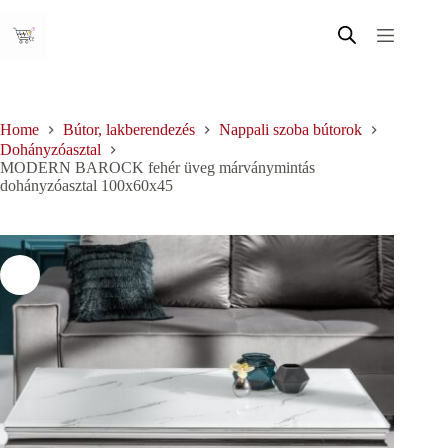
Skip
to
content
Home
Bútor, lakberendezés
Nappali szoba bútorok
Dohányzóasztal
MODERN BAROCK fehér üveg márványmintás
dohányzóasztal 100x60x45