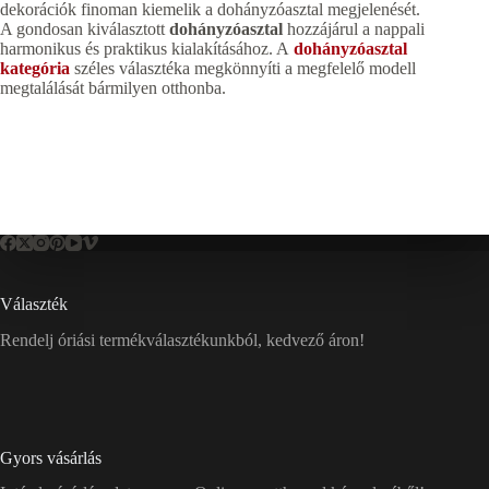
dekorációk finoman kiemelik a dohányzóasztal megjelenését.
A gondosan kiválasztott
dohányzóasztal
hozzájárul a nappali
harmonikus és praktikus kialakításához. A
dohányzóasztal
kategória
széles választéka megkönnyíti a megfelelő modell
megtalálását bármilyen otthonba.
Választék
Rendelj óriási termékválasztékunkból, kedvező áron!
Gyors vásárlás