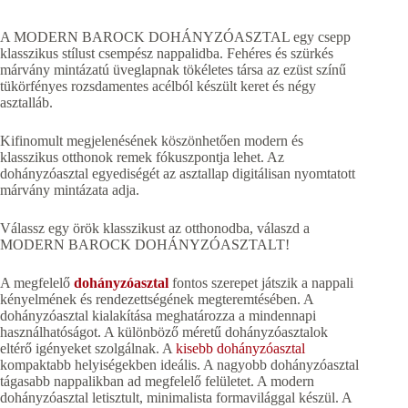
A MODERN BAROCK DOHÁNYZÓASZTAL egy csepp
klasszikus stílust csempész nappalidba. Fehéres és szürkés
márvány mintázatú üveglapnak tökéletes társa az ezüst színű
tükörfényes rozsdamentes acélból készült keret és négy
asztalláb.
Kifinomult megjelenésének köszönhetően modern és
klasszikus otthonok remek fókuszpontja lehet. Az
dohányzóasztal egyediségét az asztallap digitálisan nyomtatott
márvány mintázata adja.
Válassz egy örök klasszikust az otthonodba, válaszd a
MODERN BAROCK DOHÁNYZÓASZTALT!
A megfelelő
dohányzóasztal
fontos szerepet játszik a nappali
kényelmének és rendezettségének megteremtésében. A
dohányzóasztal kialakítása meghatározza a mindennapi
használhatóságot. A különböző méretű dohányzóasztalok
eltérő igényeket szolgálnak. A
kisebb dohányzóasztal
kompaktabb helyiségekben ideális. A nagyobb dohányzóasztal
tágasabb nappalikban ad megfelelő felületet. A modern
dohányzóasztal letisztult, minimalista formavilággal készül. A