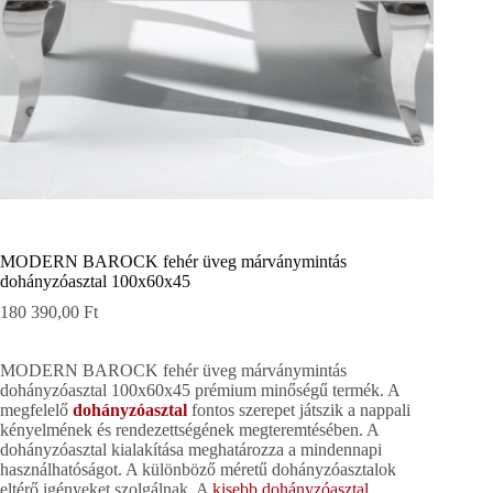
MODERN BAROCK fehér üveg márványmintás
dohányzóasztal 100x60x45
180 390,00
Ft
MODERN BAROCK fehér üveg márványmintás
dohányzóasztal 100x60x45 prémium minőségű termék. A
megfelelő
dohányzóasztal
fontos szerepet játszik a nappali
kényelmének és rendezettségének megteremtésében. A
dohányzóasztal kialakítása meghatározza a mindennapi
használhatóságot. A különböző méretű dohányzóasztalok
eltérő igényeket szolgálnak. A
kisebb dohányzóasztal