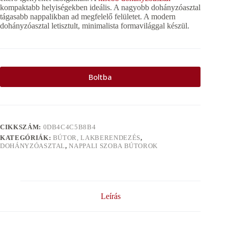
kompaktabb helyiségekben ideális. A nagyobb dohányzóasztal
tágasabb nappalikban ad megfelelő felületet. A modern
dohányzóasztal letisztult, minimalista formavilággal készül.
Boltba
CIKKSZÁM:
0DB4C4C5B8B4
KATEGÓRIÁK:
BÚTOR, LAKBERENDEZÉS
,
DOHÁNYZÓASZTAL
,
NAPPALI SZOBA BÚTOROK
Leírás