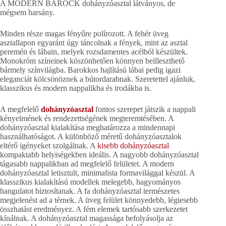
A MODERN BAROCK dohányzóasztal látványos, de
mégsem harsány.
Minden része magas fényűre polírozott. A fehér üveg
asztallapon egyaránt úgy táncolnak a fények, mint az asztal
peremén és lábain, melyek rozsdamentes acélból készültek.
Monokróm színeinek köszönhetően könnyen beilleszthető
bármely színvilágba. Barokkos hajlítású lábai pedig igazi
eleganciát kölcsönöznek a bútordarabnak. Szeretettel ajánluk,
klasszikus és modern nappalikba és irodákba is.
A megfelelő
dohányzóasztal
fontos szerepet játszik a nappali
kényelmének és rendezettségének megteremtésében. A
dohányzóasztal kialakítása meghatározza a mindennapi
használhatóságot. A különböző méretű dohányzóasztalok
eltérő igényeket szolgálnak. A
kisebb dohányzóasztal
kompaktabb helyiségekben ideális. A nagyobb dohányzóasztal
tágasabb nappalikban ad megfelelő felületet. A modern
dohányzóasztal letisztult, minimalista formavilággal készül. A
klasszikus kialakítású modellek melegebb, hagyományos
hangulatot biztosítanak. A fa dohányzóasztal természetes
megjelenést ad a térnek. A üveg felület könnyedebb, légiesebb
összhatást eredményez. A fém elemek tartósabb szerkezetet
kínálnak. A dohányzóasztal magassága befolyásolja az