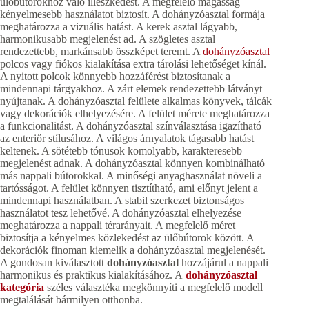
ülőbútorokhoz való illeszkedést. A megfelelő magasság
kényelmesebb használatot biztosít. A dohányzóasztal formája
meghatározza a vizuális hatást. A kerek asztal lágyabb,
harmonikusabb megjelenést ad. A szögletes asztal
rendezettebb, markánsabb összképet teremt. A
dohányzóasztal
polcos vagy fiókos kialakítása extra tárolási lehetőséget kínál.
A nyitott polcok könnyebb hozzáférést biztosítanak a
mindennapi tárgyakhoz. A zárt elemek rendezettebb látványt
nyújtanak. A dohányzóasztal felülete alkalmas könyvek, tálcák
vagy dekorációk elhelyezésére. A felület mérete meghatározza
a funkcionalitást. A dohányzóasztal színválasztása igazítható
az enteriőr stílusához. A világos árnyalatok tágasabb hatást
keltenek. A sötétebb tónusok komolyabb, karakteresebb
megjelenést adnak. A dohányzóasztal könnyen kombinálható
más nappali bútorokkal. A minőségi anyaghasználat növeli a
tartósságot. A felület könnyen tisztítható, ami előnyt jelent a
mindennapi használatban. A stabil szerkezet biztonságos
használatot tesz lehetővé. A dohányzóasztal elhelyezése
meghatározza a nappali térarányait. A megfelelő méret
biztosítja a kényelmes közlekedést az ülőbútorok között. A
dekorációk finoman kiemelik a dohányzóasztal megjelenését.
A gondosan kiválasztott
dohányzóasztal
hozzájárul a nappali
harmonikus és praktikus kialakításához. A
dohányzóasztal
kategória
széles választéka megkönnyíti a megfelelő modell
megtalálását bármilyen otthonba.