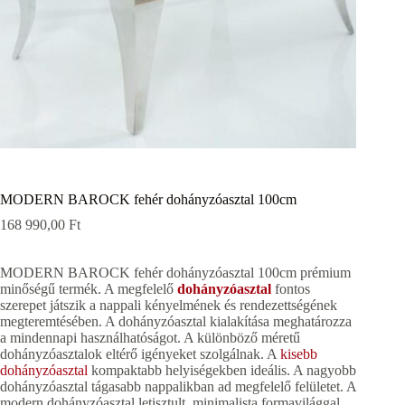
MODERN BAROCK fehér dohányzóasztal 100cm
168 990,00
Ft
MODERN BAROCK fehér dohányzóasztal 100cm prémium
minőségű termék. A megfelelő
dohányzóasztal
fontos
szerepet játszik a nappali kényelmének és rendezettségének
megteremtésében. A dohányzóasztal kialakítása meghatározza
a mindennapi használhatóságot. A különböző méretű
dohányzóasztalok eltérő igényeket szolgálnak. A
kisebb
dohányzóasztal
kompaktabb helyiségekben ideális. A nagyobb
dohányzóasztal tágasabb nappalikban ad megfelelő felületet. A
modern dohányzóasztal letisztult, minimalista formavilággal