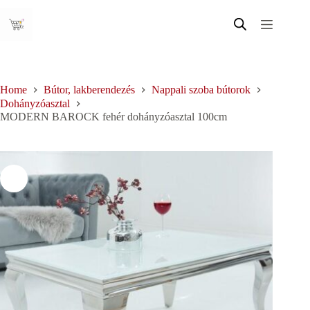
Skip
to
content
Home
Bútor, lakberendezés
Nappali szoba bútorok
Dohányzóasztal
MODERN BAROCK fehér dohányzóasztal 100cm