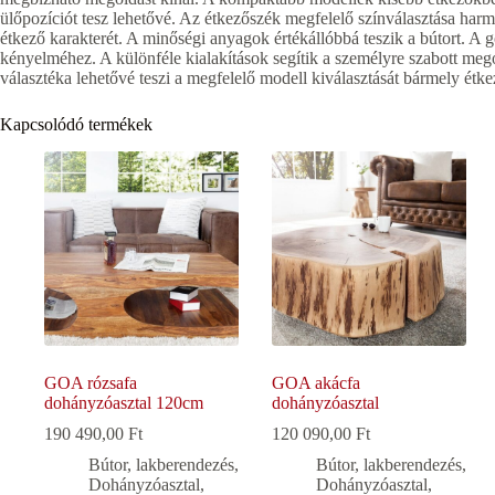
ülőpozíciót tesz lehetővé. Az étkezőszék megfelelő színválasztása harmon
étkező karakterét. A minőségi anyagok értékállóbbá teszik a bútort. A 
kényelméhez. A különféle kialakítások segítik a személyre szabott me
választéka lehetővé teszi a megfelelő modell kiválasztását bármely étk
Kapcsolódó termékek
GOA rózsafa
GOA akácfa
dohányzóasztal 120cm
dohányzóasztal
190 490,00
Ft
120 090,00
Ft
Bútor, lakberendezés
,
Bútor, lakberendezés
,
Dohányzóasztal
,
Dohányzóasztal
,