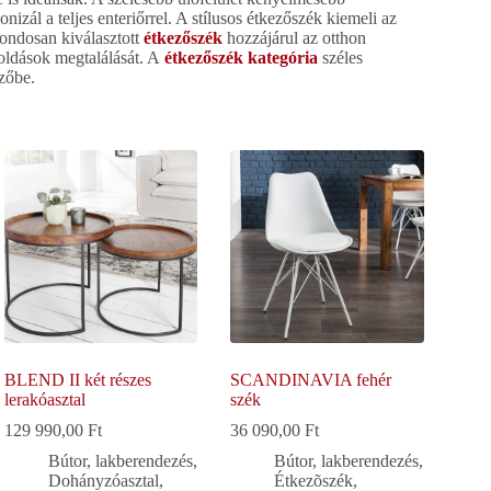
izál a teljes enteriőrrel. A stílusos étkezőszék kiemeli az
gondosan kiválasztott
étkezőszék
hozzájárul az otthon
goldások megtalálását. A
étkezőszék kategória
széles
ezőbe.
BLEND II két részes
SCANDINAVIA fehér
lerakóasztal
szék
129 990,00
Ft
36 090,00
Ft
Bútor, lakberendezés
,
Bútor, lakberendezés
,
Dohányzóasztal
,
Étkezõszék
,