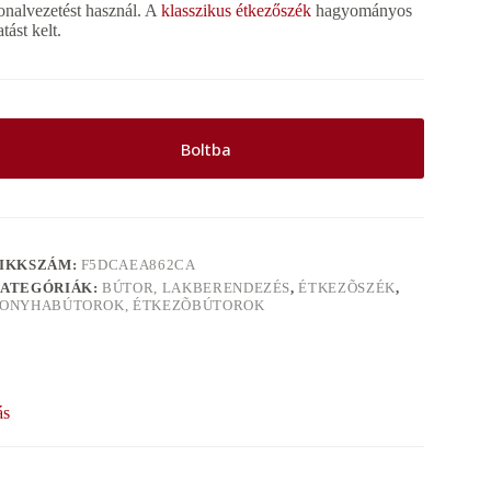
onalvezetést használ. A
klasszikus étkezőszék
hagyományos
atást kelt.
Boltba
IKKSZÁM:
F5DCAEA862CA
ATEGÓRIÁK:
BÚTOR, LAKBERENDEZÉS
,
ÉTKEZÕSZÉK
,
ONYHABÚTOROK, ÉTKEZÕBÚTOROK
ás