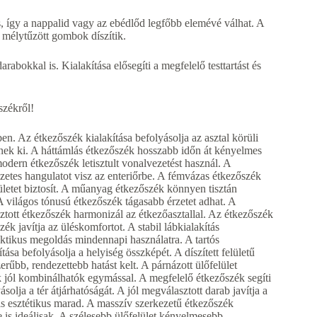
így a nappalid vagy az ebédlőd legfőbb elemévé válhat. A
s mélytűzött gombok díszítik.
abokkal is. Kialakítása elősegíti a megfelelő testtartást és
zékről!
en. Az étkezőszék kialakítása befolyásolja az asztal körüli
nek ki. A háttámlás étkezőszék hosszabb időn át kényelmes
odern étkezőszék letisztult vonalvezetést használ. A
etes hangulatot visz az enteriőrbe. A fémvázas étkezőszék
letet biztosít. A műanyag étkezőszék könnyen tisztán
A világos tónusú étkezőszék tágasabb érzetet adhat. A
ztott étkezőszék harmonizál az étkezőasztallal. Az étkezőszék
k javítja az üléskomfortot. A stabil lábkialakítás
ktikus megoldás mindennapi használatra. A tartós
ása befolyásolja a helyiség összképét. A díszített felületű
zerűbb, rendezettebb hatást kelt. A párnázott ülőfelület
 jól kombinálhatók egymással. A megfelelő étkezőszék segíti
solja a tér átjárhatóságát. A jól megválasztott darab javítja a
 is esztétikus marad. A masszív szerkezetű étkezőszék
s ideálisak. A szélesebb ülőfelület kényelmesebb