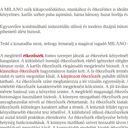
A MILANO szék kikapcsolódáshoz, munkához és étkezéshez is ideális, 
kényelmes, karfás széket puha tapintású, barna bársony huzat borítja é
Egyszerűen kombinálható indusztriális stílusú és modern dizájnú bútordar
pihentető ülést biztosít.
Tedd a kosaradba most, nehogy lemaradj a magával ragadó MILANO s
A megfelelő
étkezőszék
fontos szerepet játszik az étkezések kényelméb
hangulatot. A különböző formájú étkezőszékek eltérő igényeket elégíte
támaszt nyújt. A karfás étkezőszék elegánsabb megjelenést biztosít. A m
klasszikus étkezőszék
hagyományos hatást kelt. A fa étkezőszék termész
stabil és tartós megoldást kínál. A
kárpitozott étkezőszék
puhább ülőfelü
tartható. Az étkezőszék színe meghatározza a tér vizuális egyensúlyát. 
sötétebb étkezőszék karakteresebb megjelenést kölcsönöz. A jól kiválas
mérete hatással van a kényelmi szintre. A megfelelő magasságú étkezőszé
biztonságos használatot biztosít. A könnyen mozgatható étkezőszék pra
anyaghasználat növeli az étkezőszék élettartamát. Az étkezőszék kialakít
étkezőszék különleges karaktert adhat a térnek. A letisztult felület egys
kényelmesebb étkezést tesz lehetővé. A különböző stílusú étkezőszékek
az asztal körüli praktikus elrendezést. Az étkezőszék elhelyezése befolyá
helyiség funkcionalitását. A könnyen tisztítható szövet hosszabb távon
megbízható megoldást kínál. A kompaktabb modellek kisebb étkezőkbe i