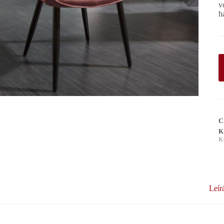
v
h
C
K
K
Leír