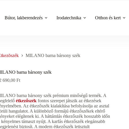
Bútor, lakberendezés
Irodatechnika
Otthon és kert
Étkezõszék
MILANO barna bársony szék
ILANO barna bársony szék
2 690,00
Ft
ILANO barna bársony szék prémium minőségű termék. A
egfelelő
étkezőszék
fontos szerepet játszik az étkezések
ényelmében. Az étkezőszék kialakítása befolyásolja az asztal
örüli hangulatot. A különböző formájú étkezőszékek eltérő
gényeket elégítenek ki. A háttámlás étkezőszék hosszabb időn
t kényelmes támaszt nyújt. A karfás étkezőszék elegánsabb
egjelenést biztosít. A modern étkezőszék letisztult