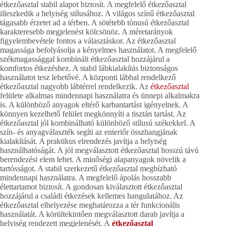
étkezőasztal stabil alapot biztosít. A megfelelő étkezőasztal
illeszkedik a helyiség stílusához. A világos színű étkezőasztal
tágasabb érzetet ad a térben. A sötétebb tónusú étkezőasztal
karakteresebb megjelenést kölcsönöz. A méretarányok
figyelembevétele fontos a választáskor. Az étkezőasztal
magassága befolyásolja a kényelmes használatot. A megfelelő
székmagassággal kombinált étkezőasztal hozzájárul a
komfortos étkezéshez. A stabil lábkialakítás biztonságos
használatot tesz lehetővé. A központi lábbal rendelkező
étkezőasztal nagyobb lábtérrel rendelkezik. Az
étkezőasztal
felülete alkalmas mindennapi használatra és ünnepi alkalmakra
is. A különböző anyagok eltérő karbantartást igényelnek. A
könnyen kezelhető felület megkönnyíti a tisztán tartást. Az
étkezőasztal jól kombinálható különböző stílusú székekkel. A
szín- és anyagválaszték segíti az enteriőr összhangjának
kialakítását. A praktikus elrendezés javítja a helyiség
használhatóságát. A jól megválasztott étkezőasztal hosszú távú
berendezési elem lehet. A minőségi alapanyagok növelik a
tartósságot. A stabil szerkezetű étkezőasztal megbízható
mindennapi használatra. A megfelelő ápolás hosszabb
élettartamot biztosít. A gondosan kiválasztott étkezőasztal
hozzájárul a családi étkezések kellemes hangulatához. Az
étkezőasztal elhelyezése meghatározza a tér funkcionális
használatát. A körültekintően megválasztott darab javítja a
helyiség rendezett megjelenését. A
étkezőasztal