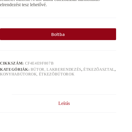
elrendezést tesz lehetővé.
Boltba
CIKKSZÁM:
CF4E4E9F807B
KATEGÓRIÁK:
BÚTOR, LAKBERENDEZÉS
,
ÉTKEZÕASZTAL
,
KONYHABÚTOROK, ÉTKEZÕBÚTOROK
Leírás