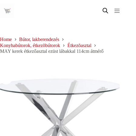
Skip
to
content
Home
Bútor, lakberendezés
Konyhabútorok, étkezõbútorok
Étkezõasztal
MAY kerek étkezőasztal ezüst lábakkal 114cm átmérő