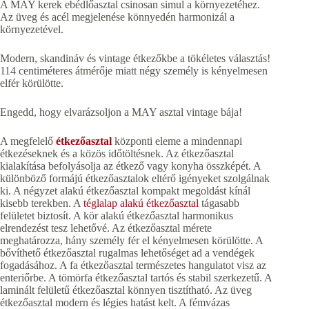
A MAY kerek ebédlőasztal csinosan simul a környezetéhez.
Az üveg és acél megjelenése könnyedén harmonizál a
környezetével.
Modern, skandináv és vintage étkezőkbe a tökéletes választás!
114 centiméteres átmérője miatt négy személy is kényelmesen
elfér körülötte.
Engedd, hogy elvarázsoljon a MAY asztal vintage bája!
A megfelelő
étkezőasztal
központi eleme a mindennapi
étkezéseknek és a közös időtöltésnek. Az étkezőasztal
kialakítása befolyásolja az étkező vagy konyha összképét. A
különböző formájú étkezőasztalok eltérő igényeket szolgálnak
ki. A négyzet alakú étkezőasztal kompakt megoldást kínál
kisebb terekben. A
téglalap alakú étkezőasztal
tágasabb
felületet biztosít. A kör alakú étkezőasztal harmonikus
elrendezést tesz lehetővé. Az étkezőasztal mérete
meghatározza, hány személy fér el kényelmesen körülötte. A
bővíthető étkezőasztal rugalmas lehetőséget ad a vendégek
fogadásához. A fa étkezőasztal természetes hangulatot visz az
enteriőrbe. A tömörfa étkezőasztal tartós és stabil szerkezetű. A
laminált felületű étkezőasztal könnyen tisztítható. Az üveg
étkezőasztal modern és légies hatást kelt. A fémvázas