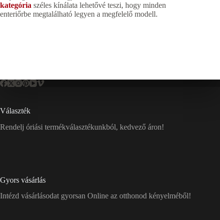
kategória
széles kínálata lehetővé teszi, hogy minden
enteriőrbe megtalálható legyen a megfelelő modell.
Választék
Rendelj óriási termékválasztékunkból, kedvező áron!
Gyors vásárlás
Intézd vásárlásodat gyorsan Online az otthonod kényelméből!