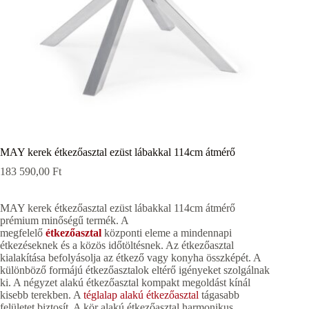
MAY kerek étkezőasztal ezüst lábakkal 114cm átmérő
183 590,00
Ft
MAY kerek étkezőasztal ezüst lábakkal 114cm átmérő
prémium minőségű termék. A
megfelelő
étkezőasztal
központi eleme a mindennapi
étkezéseknek és a közös időtöltésnek. Az étkezőasztal
kialakítása befolyásolja az étkező vagy konyha összképét. A
különböző formájú étkezőasztalok eltérő igényeket szolgálnak
ki. A négyzet alakú étkezőasztal kompakt megoldást kínál
kisebb terekben. A
téglalap alakú étkezőasztal
tágasabb
felületet biztosít. A kör alakú étkezőasztal harmonikus