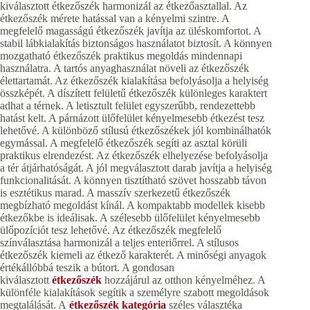
kiválasztott étkezőszék harmonizál az étkezőasztallal. Az
étkezőszék mérete hatással van a kényelmi szintre. A
megfelelő magasságú étkezőszék javítja az üléskomfortot. A
stabil lábkialakítás biztonságos használatot biztosít. A könnyen
mozgatható étkezőszék praktikus megoldás mindennapi
használatra. A tartós anyaghasználat növeli az étkezőszék
élettartamát. Az étkezőszék kialakítása befolyásolja a helyiség
összképét. A díszített felületű étkezőszék különleges karaktert
adhat a térnek. A letisztult felület egyszerűbb, rendezettebb
hatást kelt. A párnázott ülőfelület kényelmesebb étkezést tesz
lehetővé. A különböző stílusú étkezőszékek jól kombinálhatók
egymással. A megfelelő étkezőszék segíti az asztal körüli
praktikus elrendezést. Az étkezőszék elhelyezése befolyásolja
a tér átjárhatóságát. A jól megválasztott darab javítja a helyiség
funkcionalitását. A könnyen tisztítható szövet hosszabb távon
is esztétikus marad. A masszív szerkezetű étkezőszék
megbízható megoldást kínál. A kompaktabb modellek kisebb
étkezőkbe is ideálisak. A szélesebb ülőfelület kényelmesebb
ülőpozíciót tesz lehetővé. Az étkezőszék megfelelő
színválasztása harmonizál a teljes enteriőrrel. A stílusos
étkezőszék kiemeli az étkező karakterét. A minőségi anyagok
értékállóbbá teszik a bútort. A gondosan
kiválasztott
étkezőszék
hozzájárul az otthon kényelméhez. A
különféle kialakítások segítik a személyre szabott megoldások
megtalálását. A
étkezőszék kategória
széles választéka