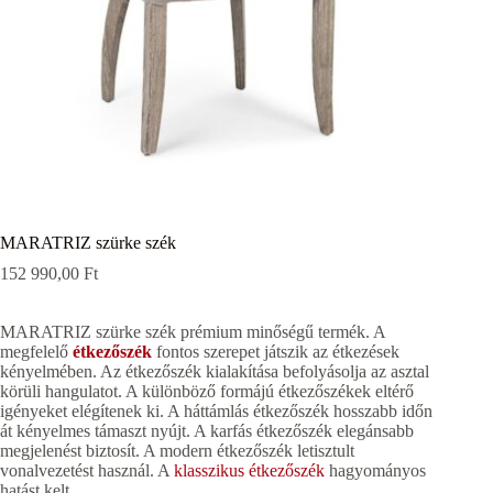
MARATRIZ szürke szék
152 990,00
Ft
MARATRIZ szürke szék prémium minőségű termék. A
megfelelő
étkezőszék
fontos szerepet játszik az étkezések
kényelmében. Az étkezőszék kialakítása befolyásolja az asztal
körüli hangulatot. A különböző formájú étkezőszékek eltérő
igényeket elégítenek ki. A háttámlás étkezőszék hosszabb időn
át kényelmes támaszt nyújt. A karfás étkezőszék elegánsabb
megjelenést biztosít. A modern étkezőszék letisztult
vonalvezetést használ. A
klasszikus étkezőszék
hagyományos
hatást kelt.