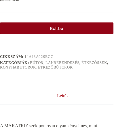
Boltba
CIKKSZÁM:
14A43A929ECC
KATEGÓRIÁK:
BÚTOR, LAKBERENDEZÉS
,
ÉTKEZÕSZÉK
,
KONYHABÚTOROK, ÉTKEZÕBÚTOROK
Leírás
A MARATRIZ szék pontosan olyan kényelmes, mint