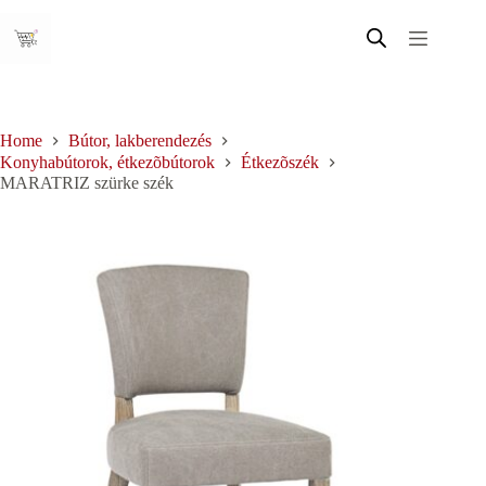
Skip
to
content
Home
Bútor, lakberendezés
Konyhabútorok, étkezõbútorok
Étkezõszék
MARATRIZ szürke szék