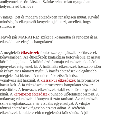
amilyennek elsőre látszik. Szürke színe miatt nyugodtan
helyezheted bárhova.
Vintage, loft és modern étkezőkben fenségesen mutat. Kiváló
minőség és elképesztő kényelem jellemzi, amellett, hogy
stílusos is.
Tegyél pár MARATRIZ széket a kosaradba és rendezd át az
étkeződet az elegáns hangulatért!
A megfelelő
étkezőszék
fontos szerepet játszik az étkezések
kényelmében. Az étkezőszék kialakítása befolyásolja az asztal
körüli hangulatot. A különböző formájú étkezőszékek eltérő
igényeket elégítenek ki. A háttámlás étkezőszék hosszabb időn
át kényelmes támaszt nyújt. A karfás étkezőszék elegánsabb
megjelenést biztosít. A modern étkezőszék letisztult
vonalvezetést használ. A
klasszikus étkezőszék
hagyományos
hatást kelt. A fa étkezőszék természetes hangulatot visz az
enteriőrbe. A fémvázas étkezőszék stabil és tartós megoldást
kínál. A
kárpitozott étkezőszék
puhább ülőfelületet biztosít. A
műanyag étkezőszék könnyen tisztán tartható. Az étkezőszék
színe meghatározza a tér vizuális egyensúlyát. A világos
tónusú étkezőszék tágasabb érzetet adhat. A sötétebb
étkezőszék karakteresebb megjelenést kölcsönöz. A jól