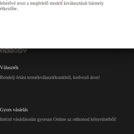
lehetővé teszi a megfelelő modell kiválasztását bármely
étkezőbe.
Választék
Rendelj óriási termékválasztékunkból, kedvező áron!
Gyors vásárlás
Intézd vásárlásodat gyorsan Online az otthonod kényelméből!