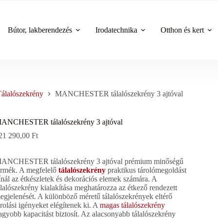
Bútor, lakberendezés
Irodatechnika
Otthon és kert
álalószekrény
MANCHESTER tálalószekrény 3 ajtóval
ANCHESTER tálalószekrény 3 ajtóval
21 290,00
Ft
ANCHESTER tálalószekrény 3 ajtóval prémium minőségű
ermék. A megfelelő
tálalószekrény
praktikus tárolómegoldást
ínál az étkészletek és dekorációs elemek számára. A
álalószekrény kialakítása meghatározza az étkező rendezett
egjelenését. A különböző méretű tálalószekrények eltérő
árolási igényeket elégítenek ki. A
magas tálalószekrény
agyobb kapacitást biztosít. Az alacsonyabb tálalószekrény