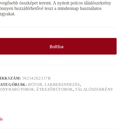
evegősebb összképet teremt. A nyitott polcos tálalószekrény
önnyen hozzáférhetővé teszi a mindennap használatos
árgyakat.
Boltba
IKKSZÁM:
592542E2317B
ATEGÓRIÁK:
BÚTOR, LAKBERENDEZÉS
,
ONYHABÚTOROK, ÉTKEZÕBÚTOROK
,
TÁLALÓSZEKRÉNY
ás