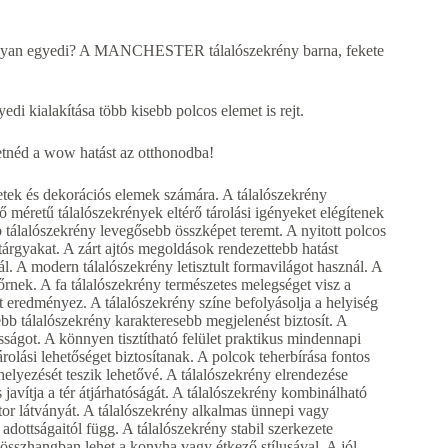
l, olyan egyedi? A MANCHESTER tálalószekrény barna, fekete
di kialakítása több kisebb polcos elemet is rejt.
tnéd a wow hatást az otthonodba!
etek és dekorációs elemek számára. A tálalószekrény
 méretű tálalószekrények eltérő tárolási igényeket elégítenek
 tálalószekrény levegősebb összképet teremt. A nyitott polcos
árgyakat. A zárt ajtós megoldások rendezettebb hatást
ál. A modern tálalószekrény letisztult formavilágot használ. A
rnek. A fa tálalószekrény természetes melegséget visz a
eredményez. A tálalószekrény színe befolyásolja a helyiség
ebb tálalószekrény karakteresebb megjelenést biztosít. A
ágot. A könnyen tisztítható felület praktikus mindennapi
árolási lehetőséget biztosítanak. A polcok teherbírása fontos
elyezését teszik lehetővé. A tálalószekrény elrendezése
javítja a tér átjárhatóságát. A tálalószekrény kombinálható
or látványát. A tálalószekrény alkalmas ünnepi vagy
 adottságaitól függ. A tálalószekrény stabil szerkezete
 összhangban lehet a konyha vagy étkező stílusával. A jól