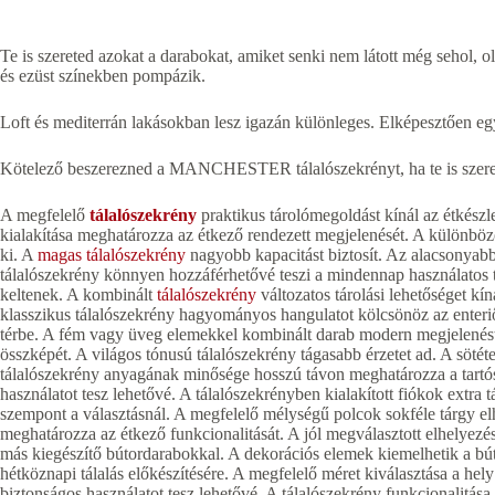
Te is szereted azokat a darabokat, amiket senki nem látott még seho
és ezüst színekben pompázik.
Loft és mediterrán lakásokban lesz igazán különleges. Elképesztően egye
Kötelező beszerezned a MANCHESTER tálalószekrényt, ha te is szere
A megfelelő
tálalószekrény
praktikus tárolómegoldást kínál az étkészl
kialakítása meghatározza az étkező rendezett megjelenését. A különböző
ki. A
magas tálalószekrény
nagyobb kapacitást biztosít. Az alacsonyabb
tálalószekrény könnyen hozzáférhetővé teszi a mindennap használatos t
keltenek. A kombinált
tálalószekrény
változatos tárolási lehetőséget kín
klasszikus tálalószekrény hagyományos hangulatot kölcsönöz az enteriő
térbe. A fém vagy üveg elemekkel kombinált darab modern megjelenést 
összképét. A világos tónusú tálalószekrény tágasabb érzetet ad. A sötét
tálalószekrény anyagának minősége hosszú távon meghatározza a tartóss
használatot tesz lehetővé. A tálalószekrényben kialakított fiókok extra t
szempont a választásnál. A megfelelő mélységű polcok sokféle tárgy elh
meghatározza az étkező funkcionalitását. A jól megválasztott elhelyezés 
más kiegészítő bútordarabokkal. A dekorációs elemek kiemelhetik a bút
hétköznapi tálalás előkészítésére. A megfelelő méret kiválasztása a hely
biztonságos használatot tesz lehetővé. A tálalószekrény funkcionalitása