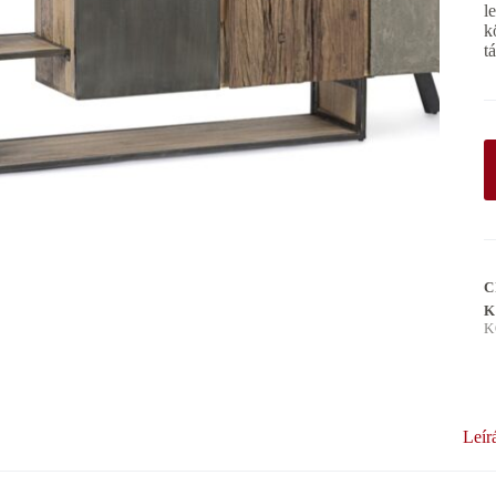
l
k
t
C
K
K
Leír