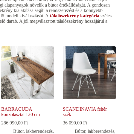
gi alapanyagok növelik a bútor értékállóságát. A gondosan
ekrény kialakítása segíti a rendszerezést és a könnyebb
illő modell kiválasztását. A
tálalószekrény kategória
széles
lő darab. A jól megválasztott tálalószekrény hozzájárul a
BARRACUDA
SCANDINAVIA fehér
konzolasztal 120 cm
szék
286 990,00
Ft
36 090,00
Ft
Bútor, lakberendezés
,
Bútor, lakberendezés
,